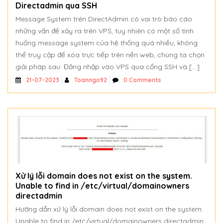
Directadmin qua SSH
Message System trên DirectAdmin có vai trò báo cáo
những vấn đề xảy ra trên VPS, tuy nhiên có một số tình
huống message system của hệ thống quá nhiều, không
thể truy cập để xóa trực tiếp trên nền web, chúng ta chọn
giải pháp sau: Đăng nhập vào VPS qua cổng SSH và […]
Toanngo92
0 Comments
21-07-2023
Xử lý lỗi domain does not exist on the system.
Unable to find
in /etc/virtual/domainowners
directadmin
Hướng dẫn xử lý lỗi domain does not exist on the system.
Unable to find
in /etc/virtual/domainowners directadmin