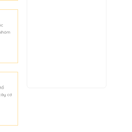
úc
 Nhóm
 tổ
cây cơ