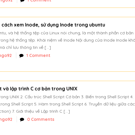
ngo92
1 Comment
à cách xem Inode, sử dụng Inode trong ubuntu
tu, và hệ thống tệp của Linux nói chung, là một thành phần cơ bản
 trong hệ thống tệp. Khái niệm về Inode Nội dung của Inode Inode kh
mà chỉ lưu thông tin về […]
ngo92
1 Comment
pt và lập trình C cơ bản trong UNIX
 trong UNIX 2. Cấu trúc Shell Script Cơ bản 3. Biến trong Shell Script 4
rong Shell Script 5. Hàm trong Shell Script 6. Truyền dữ liệu giữa các
tion) 7. Giới thiệu về Lập trình C […]
ngo92
0 Comments