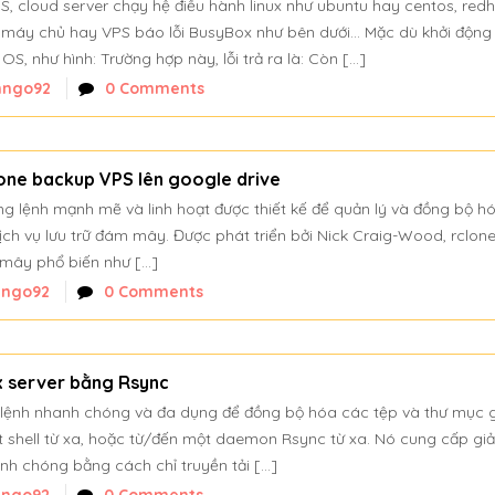
S, cloud server chạy hệ điều hành linux như ubuntu hay centos, red
 máy chủ hay VPS báo lỗi BusyBox như bên dưới… Mặc dù khởi động 
, như hình: Trường hợp này, lỗi trả ra là: Còn […]
nngo92
0 Comments
one backup VPS lên google drive
g lệnh mạnh mẽ và linh hoạt được thiết kế để quản lý và đồng bộ h
ịch vụ lưu trữ đám mây. Được phát triển bởi Nick Craig-Wood, rclone
 mây phổ biến như […]
nngo92
0 Comments
x server bằng Rsync
g lệnh nhanh chóng và đa dụng để đồng bộ hóa các tệp và thư mục 
 shell từ xa, hoặc từ/đến một daemon Rsync từ xa. Nó cung cấp gi
anh chóng bằng cách chỉ truyền tải […]