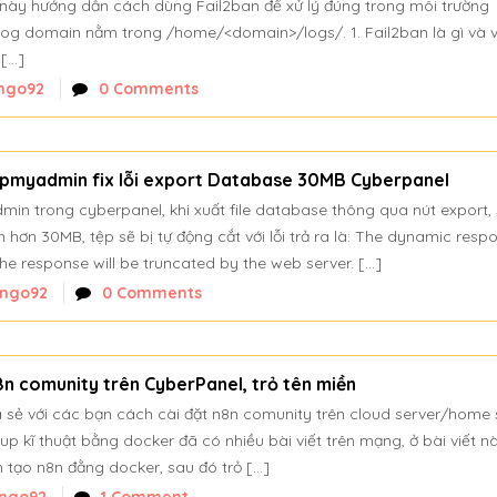
t này hướng dẫn cách dùng Fail2ban để xử lý đúng trong môi trường
log domain nằm trong /home/<domain>/logs/. 1. Fail2ban là gì và v
 […]
ngo92
0 Comments
hpmyadmin fix lỗi export Database 30MB Cyberpanel
in trong cyberpanel, khi xuất file database thông qua nút export,
ớn hơn 30MB, tệp sẽ bị tự động cắt với lỗi trả ra là: The dynamic resp
 the response will be truncated by the web server. […]
nngo92
0 Comments
8n comunity trên CyberPanel, trỏ tên miền
ia sẻ với các bạn cách cài đặt n8n comunity trên cloud server/home 
etup kĩ thuật bằng docker đã có nhiều bài viết trên mạng, ở bài viết n
 tạo n8n đằng docker, sau đó trỏ […]