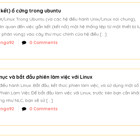
kết) ổ cứng trong ubuntu
/Linux Trong Ubuntu (và các hệ điều hành Unix/Linux nói chung),
ên quan đến việc gắn kết (kết nối) một hệ thống tệp từ một thiết bị lư
y phân vùng) vào cây thư mục chính của hệ điều […]
nngo92
0 Comments
 mục và bắt đầu phiên làm việc với Linux
iều hành Linux. Bắt đầu, kết thúc phiên làm việc, và sử dụng một số
hiên Làm Việc Để bắt đầu làm việc với Linux, trước tiên bạn cần khở
ống như NLC, bạn sẽ sử […]
nngo92
0 Comments