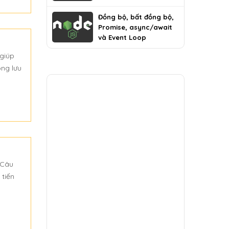
Đồng bộ, bất đồng bộ,
Promise, async/await
và Event Loop
 giúp
ông lưu
. Câu
 tiến