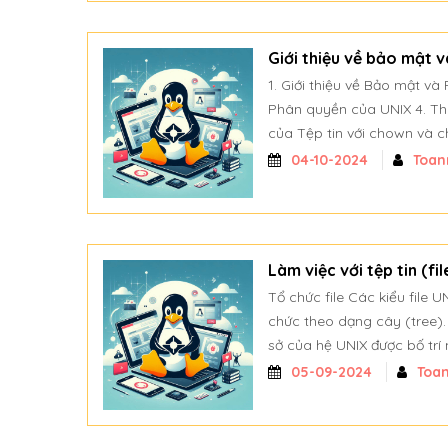
Giới thiệu về bảo mật 
1. Giới thiệu về Bảo mật v
Phân quyền của UNIX 4. Th
của Tệp tin với chown và c
04-10-2024
Toan
Làm việc với tệp tin (fi
Tổ chức file Các kiểu file U
chức theo dạng cây (tree).
sở của hệ UNIX được bố trí 
05-09-2024
Toa