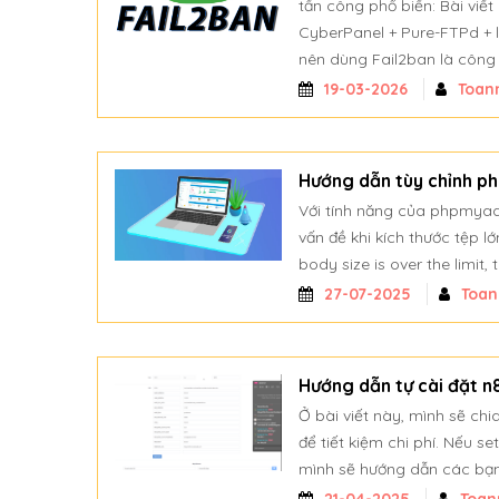
tấn công phổ biến: Bài viế
CyberPanel + Pure-FTPd + 
nên dùng Fail2ban là công
19-03-2026
Toan
Hướng dẫn tùy chỉnh p
Với tính năng của phpmyadm
vấn đề khi kích thước tệp l
body size is over the limit,
27-07-2025
Toa
Hướng dẫn tự cài đặt n
Ở bài viết này, mình sẽ ch
để tiết kiệm chi phí. Nếu s
mình sẽ hướng dẫn các bạn