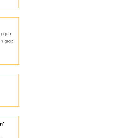
ng quá
ến giao
m’