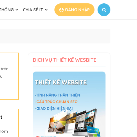
 THỐNG
CHIA SẺ IT
ĐĂNG NHẬP
DỊCH VỤ THIẾT KẾ WESBITE
 trên
ều
t
nhóm