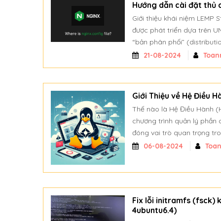
Hướng dẫn cài đặt thủ
Giới thiệu khái niệm LEMP 
được phát triển dựa trên U
“bản phân phối” (distribut
21-08-2024
Toan
Giới Thiệu về Hệ Điều H
Thế nào là Hệ Điều Hành (H
chương trình quản lý phần
đóng vai trò quan trọng tron
06-08-2024
Toa
Fix lỗi initramfs (fsck)
4ubuntu6.4)