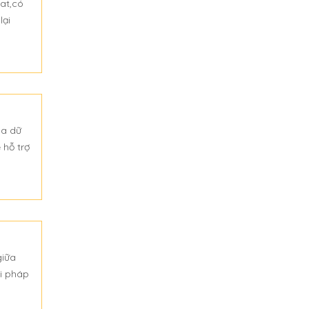
hat,có
lại
óa dữ
 hỗ trợ
giữa
ải pháp