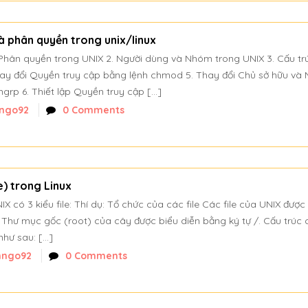
và phân quyền trong unix/linux
à Phân quyền trong UNIX 2. Người dùng và Nhóm trong UNIX 3. Cấu tr
ay đổi Quyền truy cập bằng lệnh chmod 5. Thay đổi Chủ sở hữu và
hgrp 6. Thiết lập Quyền truy cập […]
ngo92
0 Comments
le) trong Linux
NIX có 3 kiểu file: Thí dụ: Tổ chức của các file Các file của UNIX được
 Thư mục gốc (root) của cây được biểu diễn bằng ký tự /. Cấu trúc 
như sau: […]
nngo92
0 Comments