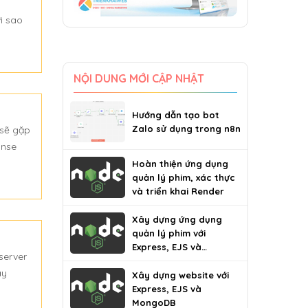
ì sao
NỘI DUNG MỚI CẬP NHẬT
Hướng dẫn tạo bot
Zalo sử dụng trong n8n
 sẽ gặp
onse
Hoàn thiện ứng dụng
quản lý phim, xác thực
và triển khai Render
Xây dựng ứng dụng
quản lý phim với
Express, EJS và
server
MongoDB
ày
Xây dựng website với
Express, EJS và
MongoDB