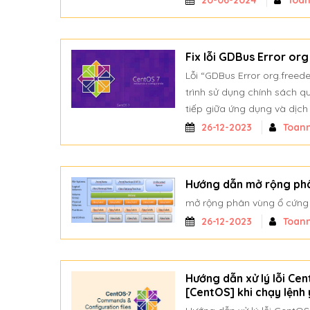
20-06-2024
Toa
Fix lỗi GDBus Error org
Lỗi “GDBus Error org.freede
trình sử dụng chính sách qu
tiếp giữa ứng dụng và dịch 
26-12-2023
Toan
Hướng dẫn mở rộng ph
mở rộng phân vùng ổ cứng
26-12-2023
Toan
Hướng dẫn xử lý lỗi Ce
[CentOS] khi chạy lệnh