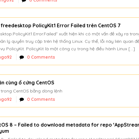
nngo92
0 Comments
 freedesktop PolicyKit1 Error Failed trên CentOS 7
sktop.PolicyKit1.Error.Failed” xuất hiện khi có một vấn đề xảy ra tro
ản lý quyền truy cập trên hệ thống Linux. Cụ thể, lỗi này liên quan đ
vụ PolicyKit. PolicyKit là một công cụ trong hệ điều hành Linux […]
ngo92
0 Comments
ân cùng ổ cứng CentOS
 trong CentOS bằng dòng lệnh
ngo92
0 Comments
ntOS 8 – Failed to download metadata for repo ‘AppStrea
 yum