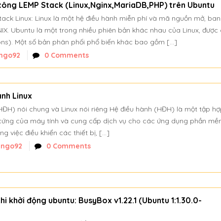
 công LEMP Stack (Linux,Nginx,MariaDB,PHP) trên Ubuntu
Stack Linux: Linux là một hệ điều hành miễn phí và mã nguồn mở, ban
NIX. Ubuntu là một trong nhiều phiên bản khác nhau của Linux, được 
ions). Một số bản phân phối phổ biến khác bao gồm […]
ngo92
0 Comments
ành Linux
ĐH) nói chung và Linux nói riêng Hệ điều hành (HĐH) là một tập h
 cứng của máy tính và cung cấp dịch vụ cho các ứng dụng phần mề
g việc điều khiển các thiết bị, […]
nngo92
0 Comments
 khi khởi động ubuntu: BusyBox v1.22.1 (Ubuntu 1:1.30.0-