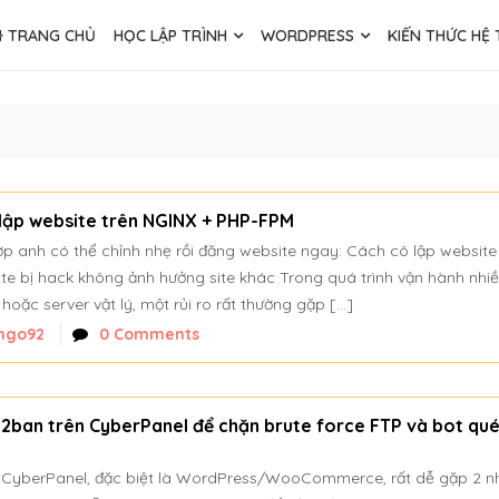
TRANG CHỦ
HỌC LẬP TRÌNH
WORDPRESS
KIẾN THỨC HỆ
 lập website trên NGINX + PHP-FPM
ợp anh có thể chỉnh nhẹ rồi đăng website ngay: Cách cô lập website
e bị hack không ảnh hưởng site khác Trong quá trình vận hành nhi
oặc server vật lý, một rủi ro rất thường gặp […]
ngo92
0 Comments
l2ban trên CyberPanel để chặn brute force FTP và bot qué
g CyberPanel, đặc biệt là WordPress/WooCommerce, rất dễ gặp 2 