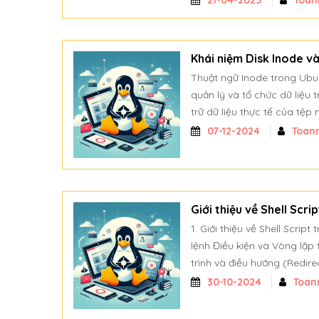
21-04-2025
Toan
Khái niệm Disk Inode v
Thuật ngữ Inode trong Ubun
quản lý và tổ chức dữ liệu
trữ dữ liệu thực tế của tệp 
07-12-2024
Toan
Giới thiệu về Shell Scri
1. Giới thiệu về Shell Script
lệnh Điều kiện và Vòng lặp t
trình và điều hướng (Redirec
30-10-2024
Toan