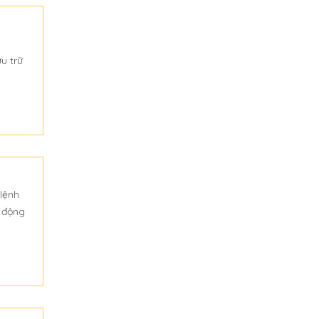
u trữ
 lệnh
i động