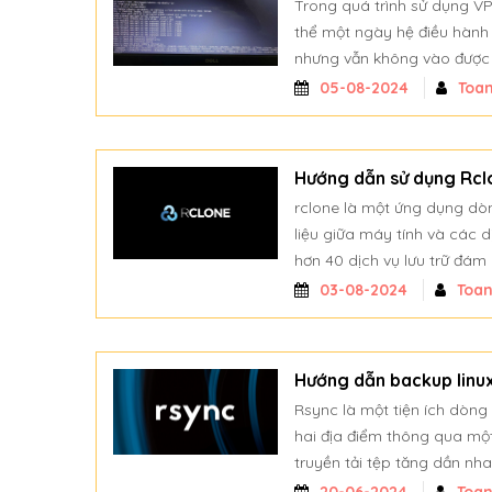
Trong quá trình sử dụng VP
thể một ngày hệ điều hành
nhưng vẫn không vào được OS
05-08-2024
Toa
Hướng dẫn sử dụng Rcl
rclone là một ứng dụng dòn
liệu giữa máy tính và các d
hơn 40 dịch vụ lưu trữ đám
03-08-2024
Toa
Hướng dẫn backup linu
Rsync là một tiện ích dòn
hai địa điểm thông qua một
truyền tải tệp tăng dần nh