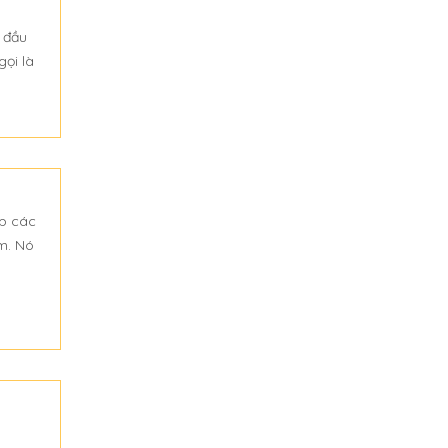
 đầu
gọi là
ợp các
m. Nó