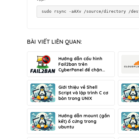
BÀI VIẾT LIÊN QUAN:
Hướng dẫn cấu hình
Fail2ban trên
CyberPanel để chặn
brute force FTP và bot
quét website
Giới thiệu về Shell
Script và lập trình C cơ
bản trong UNIX
Hướng dẫn mount (gắn
kết) ổ cứng trong
ubuntu