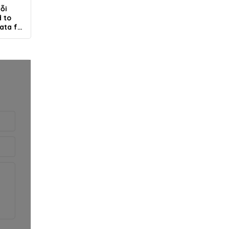
ỗi
d to
ata for
’
y lệnh