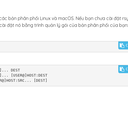
t các bản phân phối Linux và macOS. Nếu bạn chưa cài đặt rs
cài đặt nó bằng trình quản lý gói của bản phân phối của bạn
C
C
... DEST

]... [USER@]HOST:DEST
