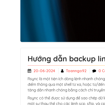
Hướng dẫn backup li
20-06-2024
Toanngo92
0 
Rsync là một tiện ích dòng lệnh nhanh chón
điểm thông qua một shell từ xa, hoặc từ/đến
tăng dần nhanh chóng bằng cách chỉ truyền 
Rsync có thể được sử dụng để sao chép dữ li
một sự thay thế cho các lệnh scp, sftp, và cp