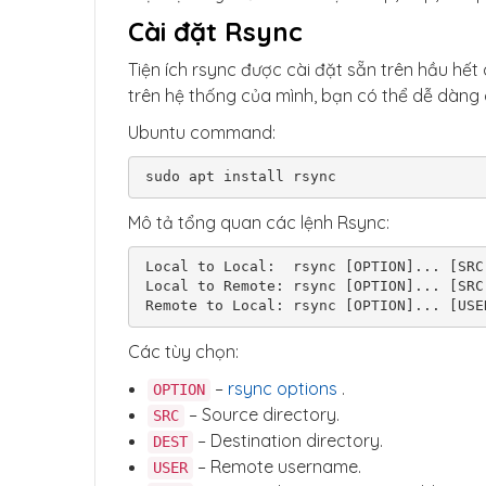
Cài đặt Rsync
Tiện ích rsync được cài đặt sẵn trên hầu hế
trên hệ thống của mình, bạn có thể dễ dàng 
Ubuntu command:
sudo apt install rsync
Mô tả tổng quan các lệnh Rsync:
Local to Local:  rsync [OPTION]... [SRC]
Local to Remote: rsync [OPTION]... [SRC
Các tùy chọn:
–
rsync options
.
OPTION
– Source directory.
SRC
– Destination directory.
DEST
– Remote username.
USER