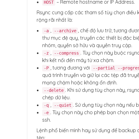
– Remote hostname or IP Address.
HOST
Rsync cung cấp các tham số tùy chọn điều k
rộng rãi nhất là:
,
, chế độ lưu trữ, tương đươ
-a
--archive
thư mục đệ quy, truyền các thiết bị đặc biệ
nhóm, quyền sở hữu và quyền truy cập.
,
. Tùy chọn này buộc rsync
-z
--compress
khi kết nối đến máy từ xa chậm.
, tương đương với
-P
--partial --progre
quá trình truyền và giữ lại các tệp đã tru
mạng chậm hoặc không ổn định.
. Khi sử dụng tùy chọn này, rsync
--delete
chép dữ liệu.
,
. Sử dụng tùy chọn này nếu 
-q
--quiet
. Tùy chọn này cho phép bạn chọn một 
-e
ssh.
Lệnh phổ biến mình hay sử dụng để backup dữ
tệp: