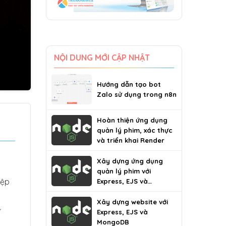
NỘI DUNG MỚI CẬP NHẬT
Hướng dẫn tạo bot
Zalo sử dụng trong n8n
Hoàn thiện ứng dụng
quản lý phim, xác thực
và triển khai Render
Xây dựng ứng dụng
quản lý phim với
tệp
Express, EJS và
MongoDB
Xây dựng website với
ư
Express, EJS và
MongoDB