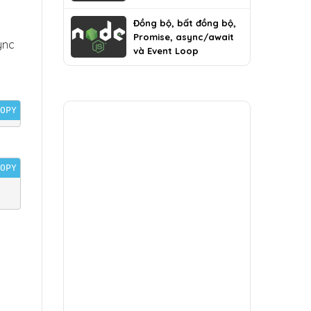
Đồng bộ, bất đồng bộ,
Promise, async/await
ync
và Event Loop
:
OPY
OPY