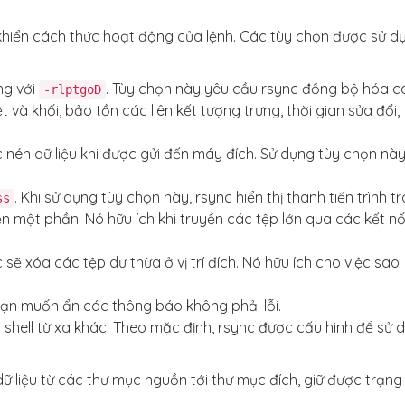
hiển cách thức hoạt động của lệnh. Các tùy chọn được sử d
ng với
. Tùy chọn này yêu cầu rsync đồng bộ hóa c
-rlptgoD
t và khối, bảo tồn các liên kết tượng trưng, thời gian sửa đổi,
 nén dữ liệu khi được gửi đến máy đích. Sử dụng tùy chọn này
. Khi sử dụng tùy chọn này, rsync hiển thị thanh tiến trình t
ss
yền một phần. Nó hữu ích khi truyền các tệp lớn qua các kết nố
 sẽ xóa các tệp dư thừa ở vị trí đích. Nó hữu ích cho việc sao
bạn muốn ẩn các thông báo không phải lỗi.
shell từ xa khác. Theo mặc định, rsync được cấu hình để sử 
 liệu từ các thư mục nguồn tới thư mục đích, giữ được trạng 