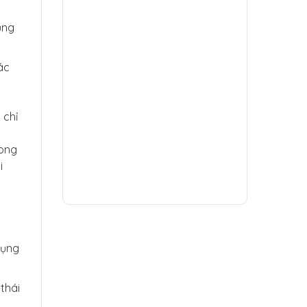
ụng
ác
 chỉ
rong
i
dụng
thái