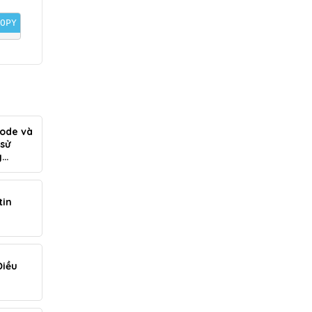
OPY
node và
sử
g
tin
Điều