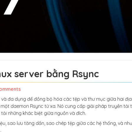
nux server bằng Rsync
Comments
g và đa dụng để đồng bộ hóa các tệp và thư mục giữa hai địa
 một daemon Rsync từ xa. Nó cung cấp giải pháp truyền tải 
tải những khác biệt giữa nguồn và đích.
ệu, sao lưu tăng dần, sao chép tệp giữa các hệ thống, và nh
.