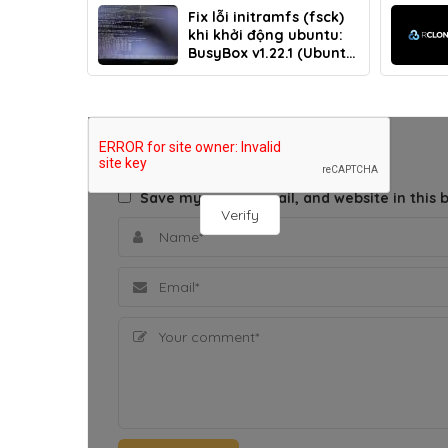
Fix lỗi initramfs (fsck)
khi khởi động ubuntu:
BusyBox v1.22.1 (Ubuntu
1:1.30.0-4ubuntu6.4)
THÊM BÌNH LUẬN
Save my name, email, and website in this 
Verify