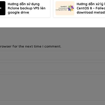
Hướng dẫn sử dụng
Hướng dẫn xử lý l
Rclone backup VPS lên
CentOS 8 – Faile
google drive
download metad
repo ‘AppStream
[CentOS] khi chạ
yum
browser for the next time I comment.