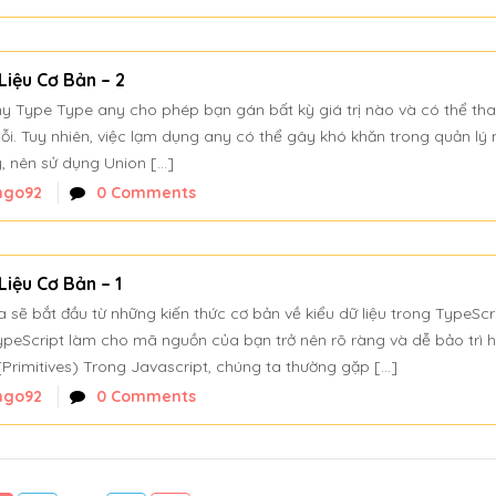
Liệu Cơ Bản – 2
y Type Type any cho phép bạn gán bất kỳ giá trị nào và có thể tha
lỗi. Tuy nhiên, việc lạm dụng any có thể gây khó khăn trong quản lý
, nên sử dụng Union […]
ngo92
0 Comments
Liệu Cơ Bản – 1
a sẽ bắt đầu từ những kiến thức cơ bản về kiểu dữ liệu trong TypeScri
ypeScript làm cho mã nguồn của bạn trở nên rõ ràng và dễ bảo trì h
Primitives) Trong Javascript, chúng ta thường gặp […]
ngo92
0 Comments