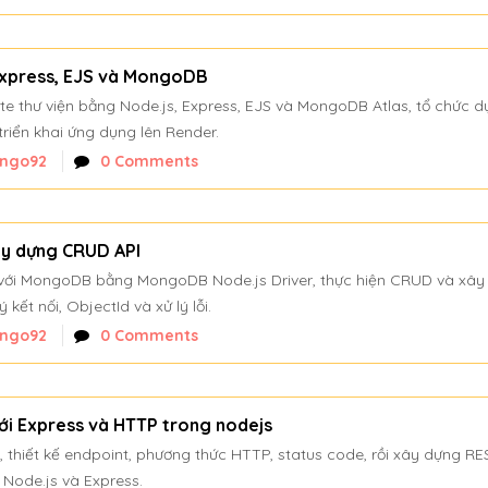
Express, EJS và MongoDB
 thư viện bằng Node.js, Express, EJS và MongoDB Atlas, tổ chức d
triển khai ứng dụng lên Render.
nngo92
0 Comments
ây dựng CRUD API
 với MongoDB bằng MongoDB Node.js Driver, thực hiện CRUD và xây
kết nối, ObjectId và xử lý lỗi.
nngo92
0 Comments
ới Express và HTTP trong nodejs
 thiết kế endpoint, phương thức HTTP, status code, rồi xây dựng RE
Node.js và Express.