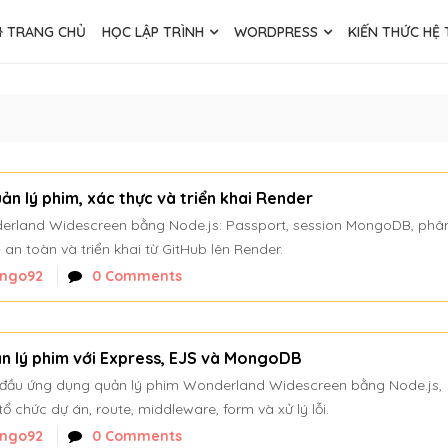
TRANG CHỦ
HỌC LẬP TRÌNH
WORDPRESS
KIẾN THỨC HỆ
n lý phim, xác thực và triển khai Render
erland Widescreen bằng Node.js: Passport, session MongoDB, phâ
an toàn và triển khai từ GitHub lên Render.
nngo92
0 Comments
n lý phim với Express, EJS và MongoDB
đầu ứng dụng quản lý phim Wonderland Widescreen bằng Node.js,
 chức dự án, route, middleware, form và xử lý lỗi.
nngo92
0 Comments