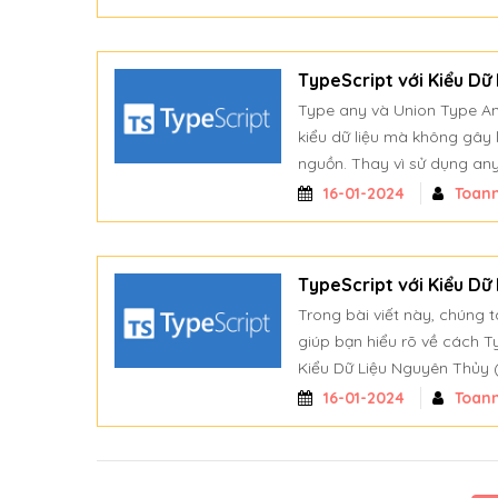
TypeScript với Kiểu Dữ 
Type any và Union Type An
kiểu dữ liệu mà không gây 
nguồn. Thay vì sử dụng any
16-01-2024
Toan
TypeScript với Kiểu Dữ 
Trong bài viết này, chúng t
giúp bạn hiểu rõ về cách T
Kiểu Dữ Liệu Nguyên Thủy (
16-01-2024
Toan