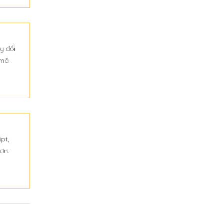
y đổi
 mã
pt,
ơn.