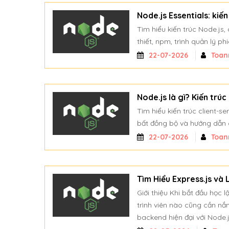
Node.js Essentials: kiế
Tìm hiểu kiến trúc Node.js
thiết, npm, trình quản lý p
22-07-2026
Toan
Node.js là gì? Kiến trúc
Tìm hiểu kiến trúc client-se
bất đồng bộ và hướng dẫn 
22-07-2026
Toan
Tìm Hiểu Express.js và
Giới thiệu Khi bắt đầu học 
trình viên nào cũng cần nắ
backend hiện đại với Node.j