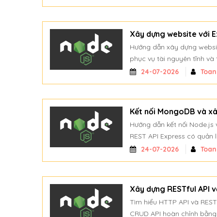
Xây dựng website với 
Hướng dẫn xây dựng website
phục vụ tài nguyên tĩnh và 
24-07-2026
Toa
Kết nối MongoDB và x
Hướng dẫn kết nối Node.js
REST API Express có quản lý 
24-07-2026
Toa
Xây dựng RESTful API v
Tìm hiểu HTTP API và REST,
CRUD API hoàn chỉnh bằng 