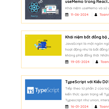
useMemo trong React
Khái niệm useMemo và sử d
11-06-2024
Toan
Khái niệm bất đồng bộ 
JavaScript là một ngôn ngữ
hoạt động như là bất đồng 
không phải đồng thời. Nhữn
19-05-2024
Toan
TypeScript với Kiểu Dữ 
Tiếp theo từ phần 2 của loạ
kiến thức quan trọng về Ty
Typescript như union, inters
16-01-2024
Toan