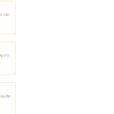
pt cần
lý I/O
 kỳ lập