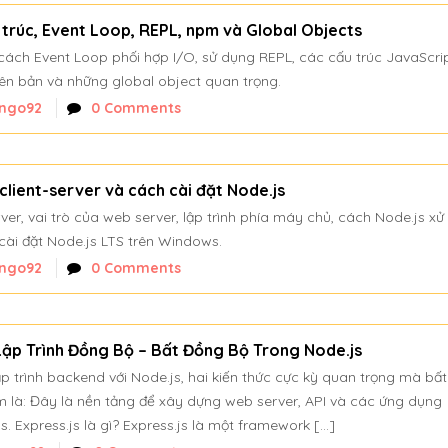
n trúc, Event Loop, REPL, npm và Global Objects
, cách Event Loop phối hợp I/O, sử dụng REPL, các cấu trúc JavaScri
hiên bản và những global object quan trọng.
ngo92
0 Comments
 client-server và cách cài đặt Node.js
rver, vai trò của web server, lập trình phía máy chủ, cách Node.js xử 
cài đặt Node.js LTS trên Windows.
ngo92
0 Comments
 Lập Trình Đồng Bộ – Bất Đồng Bộ Trong Node.js
lập trình backend với Node.js, hai kiến thức cực kỳ quan trọng mà bất
m là: Đây là nền tảng để xây dựng web server, API và các ứng dụng
s. Express.js là gì? Express.js là một framework […]