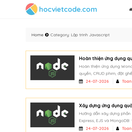
hocvietcode.com
Home
Category:
Lập trình Javascript
Hoàn thiện ứng dụng quả
Hoàn thiện ứng dụng Wond
quyền, CRUD phim, đặt ghế 
24-07-2026
Toa
Xây dựng ứng dụng quả
Hướng dẫn xây dựng phần 
Express, EJS và MongoDB: tổ
24-07-2026
Toa