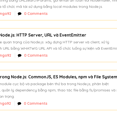
string bằng URLSearchParams, gửi email an toàn với Nodemailer, nhậ
 tổ chức mã tái sử dụng bằng local modules trong Node.js.
nngo92
0 Comments
 Node.js: HTTP Server, URL và EventEmitter
e quan trọng của Node.js: xây dựng HTTP server và client, xử lý
ch URL bằng WHATWG URL API và tổ chức luồng sự kiện với EventEmit
nngo92
0 Comments
rong Node.js: CommonJS, ES Modules, npm và File Syste
 module cục bộ và package bên thứ ba trong Node.js; phân biệt
quản lý dependency bằng npm, thao tác file bằng fs/promises và 
an trọng.
ngo92
0 Comments