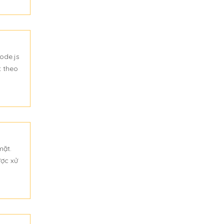
ode.js
t theo
mặt.
ược xử