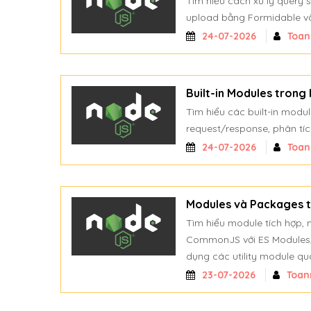
Tìm hiểu cách xử lý query 
upload bằng Formidable và
24-07-2026
Toa
Built-in Modules trong
Tìm hiểu các built-in modul
request/response, phân tí
24-07-2026
Toa
Modules và Packages t
Tìm hiểu module tích hợp,
CommonJS với ES Modules, 
dụng các utility module qu
23-07-2026
Toan