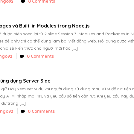
nngo92
0 Comments
ages và Built-in Modules trong Node.js
ã được biên soạn lại từ 2 slide Session 3: Modules and Packages in N
les để anh/chị có thể dùng làm bài viết đăng web. Nội dung được viế
chia sẻ kiến thức cho người mới học […]
ngo92
0 Comments
ề ứng dụng Server Side
 là gì? Hãy xem xét ví dụ khi người dùng sử dụng máy ATM để rút tiền 
 ATM, nhập mã PIN, và yêu cầu số tiền cần rút. Khi yêu cầu này đ
ố dư trong […]
nngo92
0 Comments