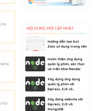
ự án,
NỘI DUNG MỚI CẬP NHẬT
Hướng dẫn tạo bot
Zalo sử dụng trong n8n
Hoàn thiện ứng dụng
 dựng
quản lý phim, xác thực
và triển khai Render
Xây dựng ứng dụng
quản lý phim với
Express, EJS và
MongoDB
Xây dựng website với
STful
Express, EJS và
MongoDB