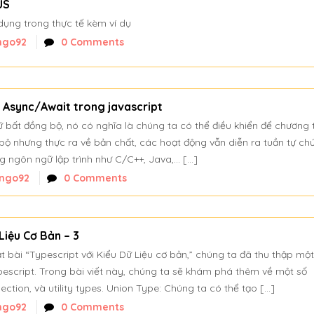
JS
ụng trong thực tế kèm ví dụ
ngo92
0 Comments
, Async/Await trong javascript
 bất đồng bộ, nó có nghĩa là chúng ta có thể điều khiển để chương t
bộ nhưng thực ra về bản chất, các hoạt động vẫn diễn ra tuần tự ch
g ngôn ngữ lập trình như C/C++, Java,… […]
ngo92
0 Comments
Liệu Cơ Bản – 3
t bài “Typescript với Kiểu Dữ Liệu cơ bản,” chúng ta đã thu thập một
pescript. Trong bài viết này, chúng ta sẽ khám phá thêm về một số
ection, và utility types. Union Type: Chúng ta có thể tạo […]
ngo92
0 Comments