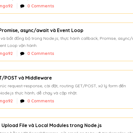
nngo92
0 Comments
 Promise, async/await và Event Loop
ộ và bất đồng bộ trong Node.js; thực hành callback, Promise, async/
Event Loop vận hành.
nngo92
0 Comments
GET/POST và Middleware
 trúc request-response, cài đặt, routing GET/POST, xử lý form đến
ode.js thực hành, dễ chạy và cập nhật.
nngo92
0 Comments
, Upload File và Local Modules trong Node.js