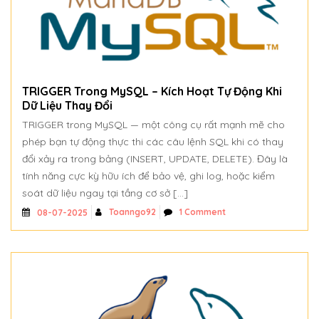
TRIGGER Trong MySQL – Kích Hoạt Tự Động Khi
Dữ Liệu Thay Đổi
TRIGGER trong MySQL — một công cụ rất mạnh mẽ cho
phép bạn tự động thực thi các câu lệnh SQL khi có thay
đổi xảy ra trong bảng (INSERT, UPDATE, DELETE). Đây là
tính năng cực kỳ hữu ích để bảo vệ, ghi log, hoặc kiểm
soát dữ liệu ngay tại tầng cơ sở […]
Toanngo92
1 Comment
08-07-2025