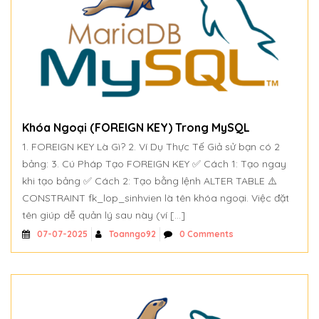
Khóa Ngoại (FOREIGN KEY) Trong MySQL
1. FOREIGN KEY Là Gì? 2. Ví Dụ Thực Tế Giả sử bạn có 2
bảng: 3. Cú Pháp Tạo FOREIGN KEY ✅ Cách 1: Tạo ngay
khi tạo bảng ✅ Cách 2: Tạo bằng lệnh ALTER TABLE ⚠️
CONSTRAINT fk_lop_sinhvien là tên khóa ngoại. Việc đặt
tên giúp dễ quản lý sau này (ví […]
Toanngo92
0 Comments
07-07-2025