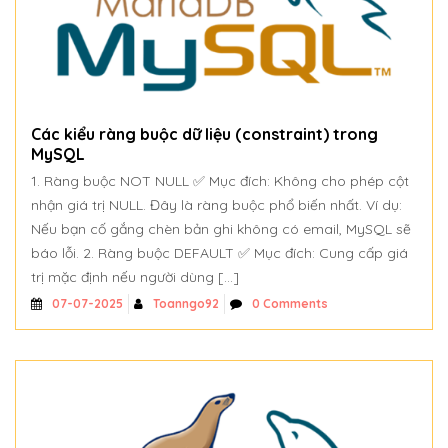
Các kiểu ràng buộc dữ liệu (constraint) trong
MySQL
1. Ràng buộc NOT NULL ✅ Mục đích: Không cho phép cột
nhận giá trị NULL. Đây là ràng buộc phổ biến nhất. Ví dụ:
Nếu bạn cố gắng chèn bản ghi không có email, MySQL sẽ
báo lỗi. 2. Ràng buộc DEFAULT ✅ Mục đích: Cung cấp giá
trị mặc định nếu người dùng […]
Toanngo92
0 Comments
07-07-2025