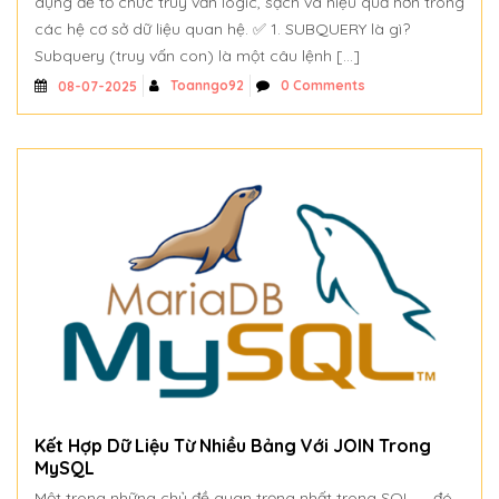
dụng để tổ chức truy vấn logic, sạch và hiệu quả hơn trong
các hệ cơ sở dữ liệu quan hệ. ✅ 1. SUBQUERY là gì?
Subquery (truy vấn con) là một câu lệnh […]
Toanngo92
0 Comments
08-07-2025
Kết Hợp Dữ Liệu Từ Nhiều Bảng Với JOIN Trong
MySQL
Một trong những chủ đề quan trọng nhất trong SQL — đó