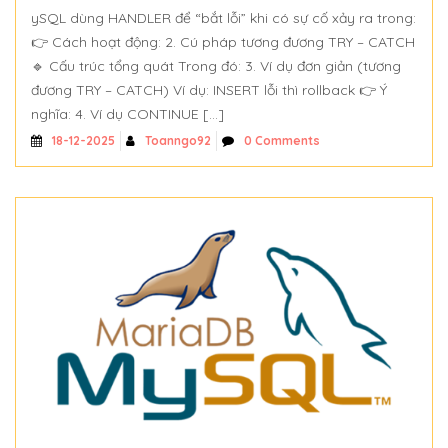
ySQL dùng HANDLER để “bắt lỗi” khi có sự cố xảy ra trong:
👉 Cách hoạt động: 2. Cú pháp tương đương TRY – CATCH
🔹 Cấu trúc tổng quát Trong đó: 3. Ví dụ đơn giản (tương
đương TRY – CATCH) Ví dụ: INSERT lỗi thì rollback 👉 Ý
nghĩa: 4. Ví dụ CONTINUE […]
Toanngo92
0 Comments
18-12-2025