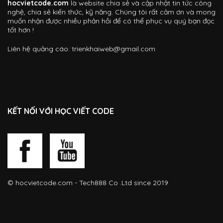
hocvietcode.com
là website chia sẻ và cập nhật tin tức công
nghệ, chia sẻ kiến thức, kỹ năng. Chúng tôi rất cảm ơn và mong
muốn nhận được nhiều phản hồi để có thể phục vụ quý bạn đọc
tốt hơn !
Liên hệ quảng cáo:
trienkhaiweb@gmail.com
KẾT NỐI VỚI HỌC VIẾT CODE
©
hocvietcode.com
- Tech888 Co .Ltd since 2019