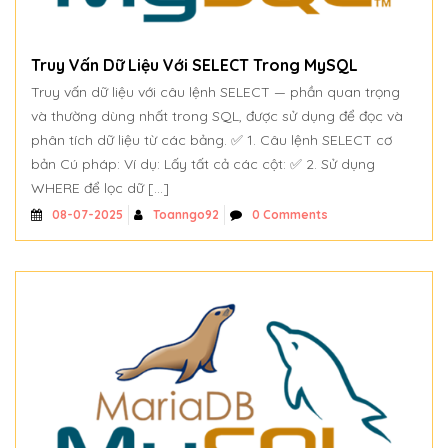
Truy Vấn Dữ Liệu Với SELECT Trong MySQL
Truy vấn dữ liệu với câu lệnh SELECT — phần quan trọng
và thường dùng nhất trong SQL, được sử dụng để đọc và
phân tích dữ liệu từ các bảng. ✅ 1. Câu lệnh SELECT cơ
bản Cú pháp: Ví dụ: Lấy tất cả các cột: ✅ 2. Sử dụng
WHERE để lọc dữ […]
Toanngo92
0 Comments
08-07-2025