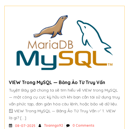
VIEW Trong MySQL — Bảng Ảo Từ Truy Vấn
Tuyệt! Bây giờ chúng ta sẽ tìm hiểu về VIEW trong MySQL
— một công cụ cực kỳ hữu ích khi bạn cần tái sử dụng truy
vấn phức tạp, đơn giản hóa câu lệnh, hoặc bảo vệ dữ liệu.
🪟 VIEW Trong MySQL — Bảng Ảo Từ Truy Vấn ✅ 1. VIEW
là gì? […]
Toanngo92
0 Comments
08-07-2025