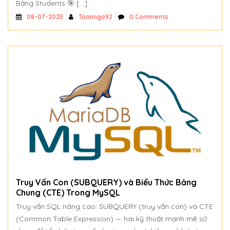
Bảng Students 🎯 […]
Toanngo92
0 Comments
08-07-2025
Truy Vấn Con (SUBQUERY) và Biểu Thức Bảng
Chung (CTE) Trong MySQL
Truy vấn SQL nâng cao: SUBQUERY (truy vấn con) và CTE
(Common Table Expression) — hai kỹ thuật mạnh mẽ sử