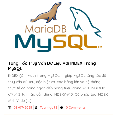
Tăng Tốc Truy Vấn Dữ Liệu Với INDEX Trong
MySQL
INDEX (Chỉ Mục) trong MySQL — giúp MySQL tăng tốc độ
truy vấn dữ liệu, đặc biệt với các bảng lớn và hệ thống
thực tế có hàng ngàn đến hàng triệu dòng. ✅ 1. INDEX là
gì? ✅ 2. Khi nào cần dùng INDEX? ✅ 3. Cú pháp tạo INDEX
✅ 4. Ví dụ […]
Toanngo92
0 Comments
08-07-2025