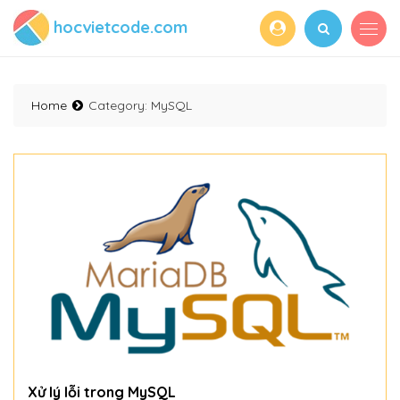
hocvietcode.com
Home
Category:
MySQL
Xử lý lỗi trong MySQL