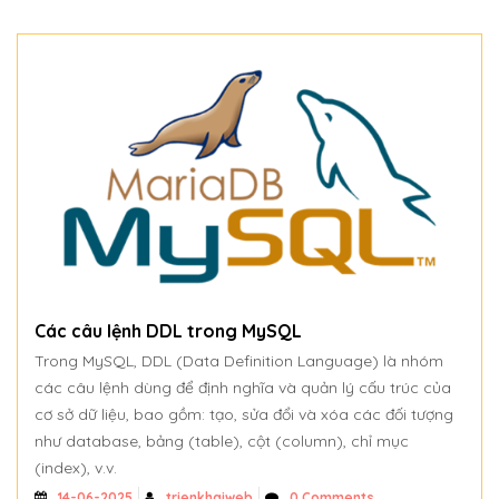
Các câu lệnh DDL trong MySQL
Trong MySQL, DDL (Data Definition Language) là nhóm
các câu lệnh dùng để định nghĩa và quản lý cấu trúc của
cơ sở dữ liệu, bao gồm: tạo, sửa đổi và xóa các đối tượng
như database, bảng (table), cột (column), chỉ mục
(index), v.v.
trienkhaiweb
0 Comments
14-06-2025