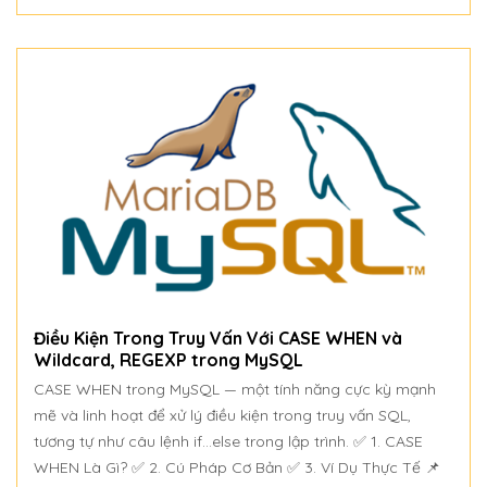
Điều Kiện Trong Truy Vấn Với CASE WHEN và
Wildcard, REGEXP trong MySQL
CASE WHEN trong MySQL — một tính năng cực kỳ mạnh
mẽ và linh hoạt để xử lý điều kiện trong truy vấn SQL,
tương tự như câu lệnh if...else trong lập trình. ✅ 1. CASE
WHEN Là Gì? ✅ 2. Cú Pháp Cơ Bản ✅ 3. Ví Dụ Thực Tế 📌