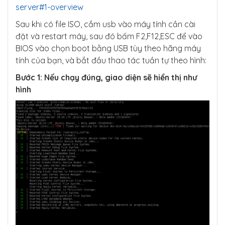
server#1-overview
Sau khi có file ISO, cắm usb vào máy tính cần cài
đặt và restart máy, sau đó bấm F2,F12,ESC để vào
BIOS vào chọn boot bằng USB tùy theo hãng máy
tính của bạn, và bắt đầu thao tác tuần tự theo hình:
Bước 1: Nếu chạy đúng, giao diện sẽ hiển thị như
hình