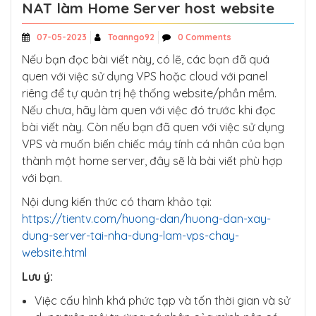
NAT làm Home Server host website
07-05-2023
Toanngo92
0 Comments
Nếu bạn đọc bài viết này, có lẽ, các bạn đã quá
quen với việc sử dụng VPS hoặc cloud với panel
riêng để tự quản trị hệ thống website/phần mềm.
Nếu chưa, hãy làm quen với việc đó trước khi đọc
bài viết này. Còn nếu bạn đã quen với việc sử dụng
VPS và muốn biến chiếc máy tính cá nhân của bạn
thành một home server, đây sẽ là bài viết phù hợp
với bạn.
Nội dung kiến thức có tham khảo tại:
https://tientv.com/huong-dan/huong-dan-xay-
dung-server-tai-nha-dung-lam-vps-chay-
website.html
Lưu ý:
Việc cấu hình khá phức tạp và tốn thời gian và sử