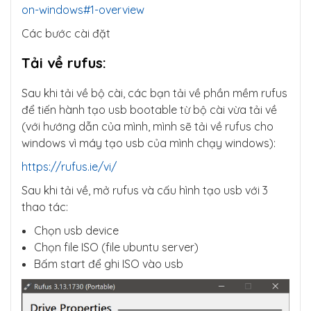
on-windows#1-overview
Các bước cài đặt
Tải về rufus
:
Sau khi tải về bộ cài, các bạn tải về phần mềm rufus
để tiến hành tạo usb bootable từ bộ cài vừa tải về
(với hướng dẫn của mình, mình sẽ tải về rufus cho
windows vì máy tạo usb của mình chạy windows):
https://rufus.ie/vi/
Sau khi tải về, mở rufus và cấu hình tạo usb với 3
thao tác:
Chọn usb device
Chọn file ISO (file ubuntu server)
Bấm start để ghi ISO vào usb