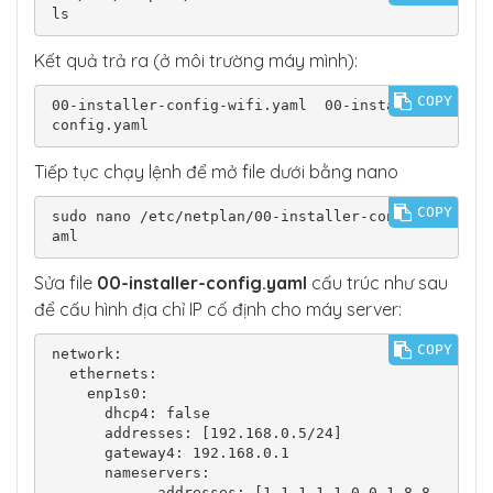
ls
Kết quả trả ra (ở môi trường máy mình):
COPY
00-installer-config-wifi.yaml  00-installer-
config.yaml
Tiếp tục chạy lệnh để mở file dưới bằng nano
COPY
sudo nano /etc/netplan/00-installer-config.y
aml
Sửa file
00-installer-config.yaml
cấu trúc như sau
để cấu hình địa chỉ IP cố định cho máy server:
COPY
network:

  ethernets:

    enp1s0:

      dhcp4: false

      addresses: [192.168.0.5/24]

      gateway4: 192.168.0.1

      nameservers:

            addresses: [1.1.1.1,1.0.0.1,8.8.