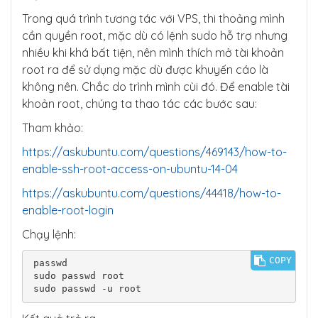
Trong quá trình tương tác với VPS, thi thoảng mình
cần quyền root, mặc dù có lệnh sudo hỗ trợ nhưng
nhiều khi khá bất tiện, nên mình thích mở tài khoản
root ra để sử dụng mặc dù được khuyến cáo là
không nên. Chắc do trình mình cùi đó. Để enable tài
khoản root, chúng ta thao tác các bước sau:
Tham khảo:
https://askubuntu.com/questions/469143/how-to-
enable-ssh-root-access-on-ubuntu-14-04
https://askubuntu.com/questions/44418/how-to-
enable-root-login
Chạy lệnh:
COPY
passwd

sudo passwd root

sudo passwd -u root 