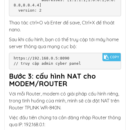
8.8,8.8.4.4]

  version: 2
Thao tác ctrl+O và Enter để save, Ctrl+X để thoát
nano.
Sau khi cấu hình, bạn có thể truy cập tới máy home
server thông qua mạng cục bộ:
COPY
https://192.168.0.5:8090

// truy cập admin cyber panel
Bước 3: cấu hình NAT cho
MODEM/ROUTER
Với mỗi Router, modem có giải pháp cấu hình riêng,
trong tình huống của mình, mình sẽ cài đặt NAT trên
Router TPLINK WR-840N.
Việc đầu tiên chúng ta cần đăng nhập Router thông
qua IP: 192.168.0.1: