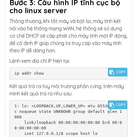
Bước 3: Cấu hình IP tĩnh cục bộ
cho linux server
Thông thường, khi tắt máy và bật lại, máy tính kết
nối vào hệ thống mạng WAN, hệ thống sẽ sử dụng
cơ chế DHCP sẽ cấp phát cho máy tính một IP động,
để cố định IP giúp chúng ta truy cập vào máy tính
theo IP dễ dàng hơn:
Lệnh xem địa chỉ IP hiện tại
COPY
ip addr show
Kết quả trả ra tùy môi trường phần cứng, trên máy
mình kết quả trả ra như sau
COPY
1: lo: <LOOPBACK,UP,LOWER_UP> mtu 65536 qdis
c noqueue state UNKNOWN group default qlen 1
000

    link/loopback 00:00:00:00:00:00 brd 00:0
0:00:00:00:00

    inet 127.0.0.1/8 scope host lo
