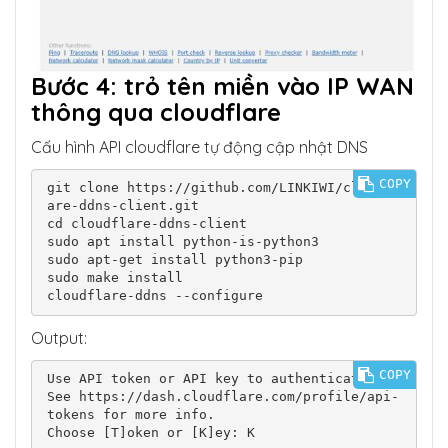
Bước 4: trỏ tên miền vào IP WAN
thông qua cloudflare
Cấu hình API cloudflare tự động cập nhật DNS
COPY
git clone https://github.com/LINKIWI/cloudfl
are-ddns-client.git

cd cloudflare-ddns-client

sudo apt install python-is-python3

sudo apt-get install python3-pip

sudo make install

cloudflare-ddns --configure
Output:
COPY
Use API token or API key to authenticate?

See https://dash.cloudflare.com/profile/api-
tokens for more info.

Choose [T]oken or [K]ey: K