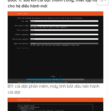
Bước 11: sau khi cài đặt thành công, thiết lập hồ sơ
cho hệ điều hành mới
B11: cài đặt phần mềm, máy tính bắt đầu tiến hành
cài đặt