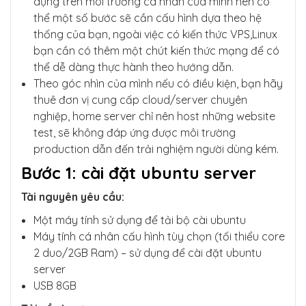
dụng trên môi trường cá nhân của mình nên có
thể một số bước sẽ cần cấu hình dựa theo hệ
thống của bạn, ngoài việc có kiến thức VPS,Linux
bạn cần có thêm một chút kiến thức mạng để có
thể dễ dàng thực hành theo hướng dẫn.
Theo góc nhìn của mình nếu có điều kiện, bạn hãy
thuê đơn vị cung cấp cloud/server chuyên
nghiệp, home server chỉ nên host những website
test, sẽ không đáp ứng được môi trường
production dẫn đến trải nghiệm người dùng kém.
Bước 1: cài đặt ubuntu server
Tài nguyên yêu cầu:
Một máy tính sử dụng để tải bộ cài ubuntu
Máy tính cá nhân cấu hình tùy chọn (tối thiểu core
2 duo/2GB Ram) – sử dụng để cài đặt ubuntu
server
USB 8GB