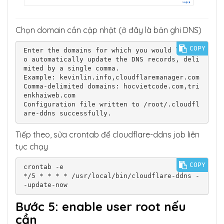
Chọn domain cần cập nhật (ở đây là bản ghi DNS)
COPY
Enter the domains for which you would like t
o automatically update the DNS records, deli
mited by a single comma.

Example: kevinlin.info,cloudflaremanager.com

Comma-delimited domains: hocvietcode.com,tri
enkhaiweb.com

Configuration file written to /root/.cloudfl
are-ddns successfully.
Tiếp theo, sửa crontab để cloudflare-ddns job liên
tục chạy
COPY
crontab -e

*/5 * * * * /usr/local/bin/cloudflare-ddns -
-update-now
Bước 5: enable user root nếu
cần