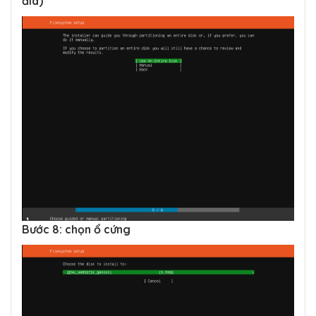
đĩa)
Bước 8: chọn ổ cứng