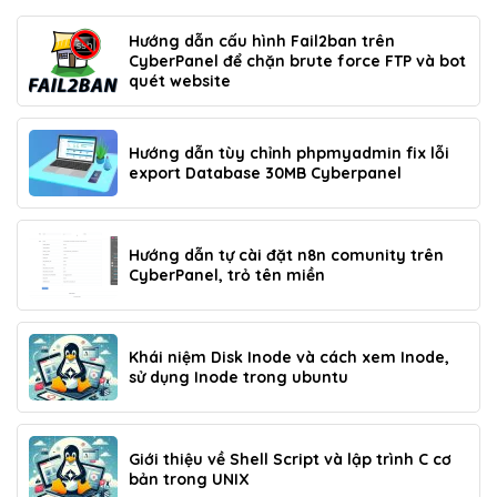
Hướng dẫn cấu hình Fail2ban trên
CyberPanel để chặn brute force FTP và bot
quét website
Hướng dẫn tùy chỉnh phpmyadmin fix lỗi
export Database 30MB Cyberpanel
Hướng dẫn tự cài đặt n8n comunity trên
CyberPanel, trỏ tên miền
Khái niệm Disk Inode và cách xem Inode,
sử dụng Inode trong ubuntu
Giới thiệu về Shell Script và lập trình C cơ
bản trong UNIX