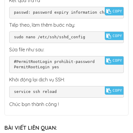
Kết quả trả ra
COPY
passwd: password expiry information changed
Tiếp theo, làm thêm bước này:
COPY
sudo nano /etc/ssh/sshd_config
Sửa file như sau:
COPY
#PermitRootLogin prohibit-password

PermitRootLogin yes
Khởi động lại dịch vụ SSH:
COPY
service ssh reload
Chúc bạn thành công !
BÀI VIẾT LIÊN QUAN: