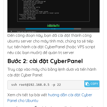
Đến công đoạn này, bạn đã cài đặt thành công
ubuntu server cho máy tính mới, chúng ta sẽ tiếp
tục tiến hành cài đặt CyberPanel (hoặc VPS script
nêu các bạn muốn) để quản trị server
Bước 2: cài đặt CyberPanel
Truy cập vào máy chủ bằng lệnh dưới và tiến hành
cài đặt Cyber Panel:
COPY
ssh 
root@192.168.0.5
 -p 22
Xem chi tiết tại bài viết
hướng dẫn cài đặt Cyber
Panel cho Ubuntu