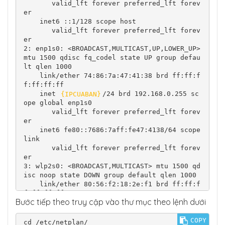
       valid_lft forever preferred_lft forev
er

    inet6 ::1/128 scope host

       valid_lft forever preferred_lft forev
er

2: enp1s0: <BROADCAST,MULTICAST,UP,LOWER_UP> 
mtu 1500 qdisc fq_codel state UP group defau
lt qlen 1000

    link/ether 74:86:7a:47:41:38 brd ff:ff:f
f:ff:ff:ff

    inet 
{IPCUABAN}
/24 brd 192.168.0.255 sc
ope global enp1s0

       valid_lft forever preferred_lft forev
er

    inet6 fe80::7686:7aff:fe47:4138/64 scope 
link

       valid_lft forever preferred_lft forev
er

3: wlp2s0: <BROADCAST,MULTICAST> mtu 1500 qd
isc noop state DOWN group default qlen 1000

    link/ether 80:56:f2:18:2e:f1 brd ff:ff:f
f:ff:ff:ff
Bước tiếp theo truy cập vào thư mục theo lệnh dưới
COPY
cd /etc/netplan/
