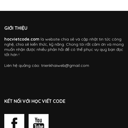
GIỚI THIỆU
hocvietcode.com
là website chia sẻ và cập nhật tin tức công
nghệ, chia sẻ kiến thức, kỹ năng. Chúng tôi rất cảm ơn và mong
muốn nhận được nhiều phản hồi để có thể phục vụ quý bạn đọc
tốt hơn !
Liên hệ quảng cáo:
trienkhaiweb@gmail.com
KẾT NỐI VỚI HỌC VIẾT CODE