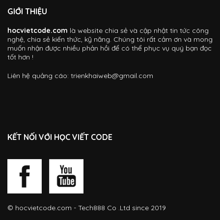
GIỚI THIỆU
hocvietcode.com
là website chia sẻ và cập nhật tin tức công
nghệ, chia sẻ kiến thức, kỹ năng. Chúng tôi rất cảm ơn và mong
muốn nhận được nhiều phản hồi để có thể phục vụ quý bạn đọc
tốt hơn !
Liên hệ quảng cáo:
trienkhaiweb@gmail.com
KẾT NỐI VỚI HỌC VIẾT CODE
©
hocvietcode.com
- Tech888 Co .Ltd since 2019