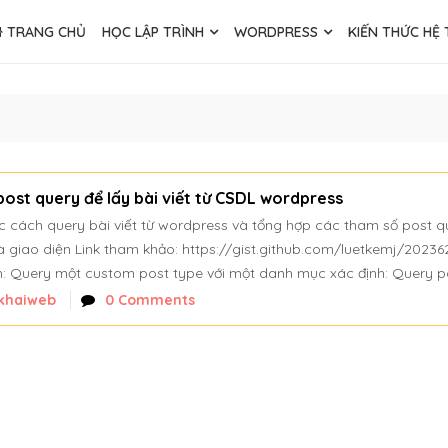
TRANG CHỦ
HỌC LẬP TRÌNH
WORDPRESS
KIẾN THỨC HỆ
ost query để lấy bài viết từ CSDL wordpress
cách query bài viết từ wordpress và tổng hợp các tham số post q
 và giao diện Link tham khảo: https://gist.github.com/luetkemj/20236
hích: Query một custom post type với một danh mục xác định: Query p
nkhaiweb
0 Comments