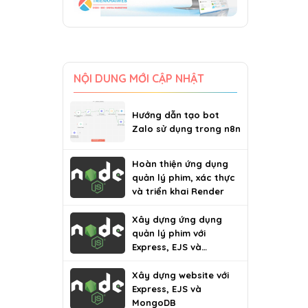
NỘI DUNG MỚI CẬP NHẬT
Hướng dẫn tạo bot
Zalo sử dụng trong n8n
Hoàn thiện ứng dụng
quản lý phim, xác thực
và triển khai Render
Xây dựng ứng dụng
quản lý phim với
Express, EJS và
MongoDB
Xây dựng website với
Express, EJS và
MongoDB