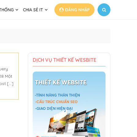
 THỐNG
CHIA SẺ IT
ĐĂNG NHẬP
DỊCH VỤ THIẾT KẾ WESBITE
uery
28 Một
ost […]