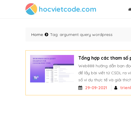
hocvietcode.com
Home
Tag:
argument query wordpress
Tổng hợp các tham số p
Web888 hướng dẫn bạn đọc 
để lấy bài viết từ CSDL ra
số ví dụ thực tế và giải t
29-09-2021
trie