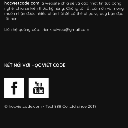
hocvietcode.com
là website chia sẻ và cập nhật tin tức công
nghệ, chia sẻ kiến thức, kỹ năng. Chúng tôi rất cảm ơn và mong
muốn nhận được nhiều phản hồi để có thể phục vụ quý bạn đọc
tốt hơn !
Liên hệ quảng cáo:
trienkhaiweb@gmail.com
KẾT NỐI VỚI HỌC VIẾT CODE
©
hocvietcode.com
- Tech888 Co .Ltd since 2019