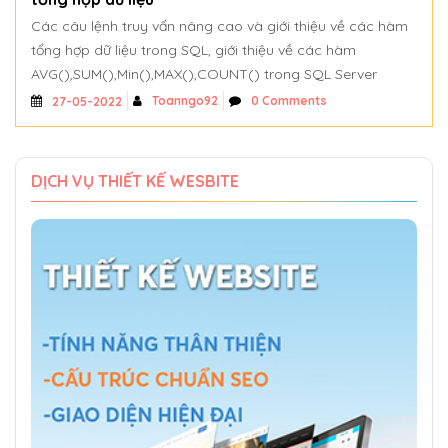
Các câu lệnh truy vấn nâng cao và giới thiệu về các hàm
tổng hợp dữ liệu trong SQL, giới thiệu về các hàm
AVG(),SUM(),Min(),MAX(),COUNT() trong SQL Server
Toanngo92
0 Comments
27-05-2022
DỊCH VỤ THIẾT KẾ WESBITE