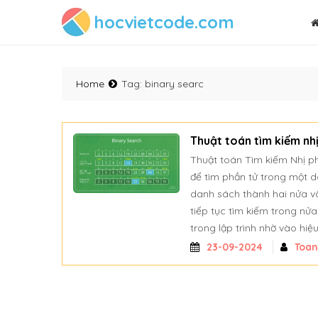
hocvietcode.com
Home
Tag:
binary searc
Thuật toán tìm kiếm nh
Thuật toán Tìm kiếm Nhị p
để tìm phần tử trong một 
danh sách thành hai nửa và
tiếp tục tìm kiếm trong nửa
trong lập trình nhờ vào hiệ
23-09-2024
Toa