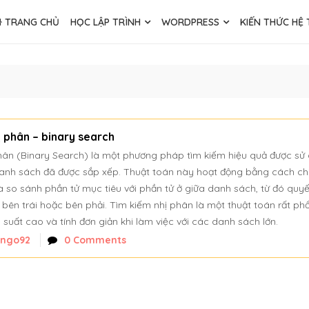
TRANG CHỦ
HỌC LẬP TRÌNH
WORDPRESS
KIẾN THỨC HỆ
ị phân – binary search
hân (Binary Search) là một phương pháp tìm kiếm hiệu quả được sử
danh sách đã được sắp xếp. Thuật toán này hoạt động bằng cách ch
 so sánh phần tử mục tiêu với phần tử ở giữa danh sách, từ đó quyế
 bên trái hoặc bên phải. Tìm kiếm nhị phân là một thuật toán rất ph
u suất cao và tính đơn giản khi làm việc với các danh sách lớn.
nngo92
0 Comments