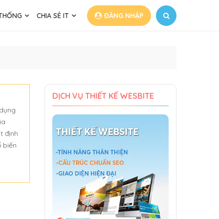
 THỐNG
CHIA SẺ IT
ĐĂNG NHẬP
DỊCH VỤ THIẾT KẾ WESBITE
 dụng
ia
t định
ổ biến