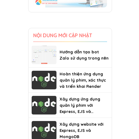
NỘI DUNG MỚI CẬP NHẬT
Hướng dẫn tạo bot
Zalo sử dụng trong n8n
Hoàn thiện ứng dụng
quản lý phim, xác thực
và triển khai Render
Xây dựng ứng dụng
quản lý phim với
Express, EJS và
MongoDB
Xây dựng website với
Express, EJS và
MongoDB