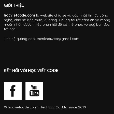
GIỚI THIỆU
hocvietcode.com
là website chia sẻ và cập nhật tin tức công
nghệ, chia sẻ kiến thức, kỹ năng. Chúng tôi rất cảm ơn và mong
muốn nhận được nhiều phản hồi để có thể phục vụ quý bạn đọc
tốt hơn !
Liên hệ quảng cáo:
trienkhaiweb@gmail.com
KẾT NỐI VỚI HỌC VIẾT CODE
©
hocvietcode.com
- Tech888 Co .Ltd since 2019