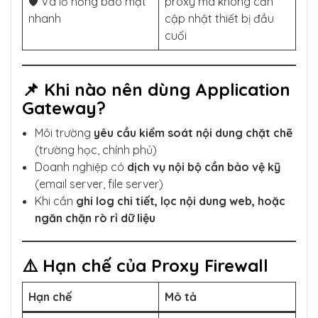
🛡 Vá lỗ hổng bảo mật
proxy mà không cần
nhanh
cập nhật thiết bị đầu
cuối
📌 Khi nào nên dùng Application
Gateway?
Môi trường
yêu cầu kiểm soát nội dung chặt chẽ
(trường học, chính phủ)
Doanh nghiệp có
dịch vụ nội bộ cần bảo vệ kỹ
(email server, file server)
Khi cần
ghi log chi tiết, lọc nội dung web, hoặc
ngăn chặn rò rỉ dữ liệu
⚠️ Hạn chế của Proxy Firewall
Hạn chế
Mô tả