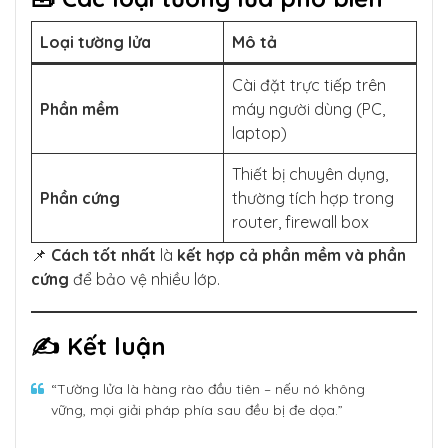
Loại tường lửa
Mô tả
Cài đặt trực tiếp trên
Phần mềm
máy người dùng (PC,
laptop)
Thiết bị chuyên dụng,
Phần cứng
thường tích hợp trong
router, firewall box
📌
Cách tốt nhất
là
kết hợp cả phần mềm và phần
cứng
để bảo vệ nhiều lớp.
✍️ Kết luận
“Tường lửa là hàng rào đầu tiên – nếu nó không
vững, mọi giải pháp phía sau đều bị đe dọa.”