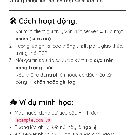
không thuộc kết nối có thật sẽ bị loại bỏ.
🛠 Cách hoạt động:
Khi một client gửi truy vấn đến server → tạo một
phiên (session)
Tường lửa ghi lại các thông tin: IP, port, giao thức,
trạng thái TCP
Mỗi gói tin sau đó sẽ được kiểm tra
dựa trên
bảng trạng thái
Nếu không đúng phiên hoặc có dấu hiệu tấn
công →
chặn hoặc ghi log
📥 Ví dụ minh họa:
Máy người dùng gửi yêu cầu HTTP đến
example.com:80
Tường lửa ghi lại kết nối này là
hợp lệ
Khi server phản hồi → gói tin được cho vào vì