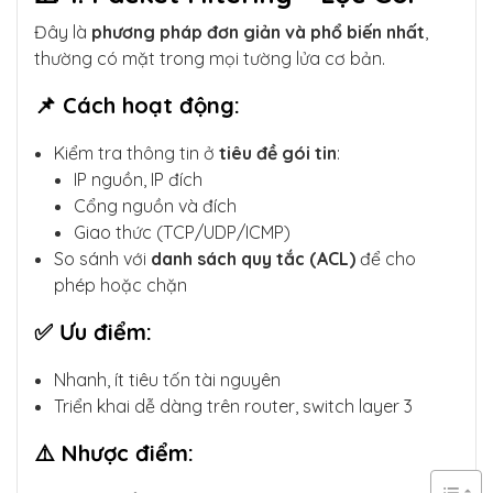
Đây là
phương pháp đơn giản và phổ biến nhất
,
thường có mặt trong mọi tường lửa cơ bản.
📌 Cách hoạt động:
Kiểm tra thông tin ở
tiêu đề gói tin
:
IP nguồn, IP đích
Cổng nguồn và đích
Giao thức (TCP/UDP/ICMP)
So sánh với
danh sách quy tắc (ACL)
để cho
phép hoặc chặn
✅ Ưu điểm:
Nhanh, ít tiêu tốn tài nguyên
Triển khai dễ dàng trên router, switch layer 3
⚠️ Nhược điểm: