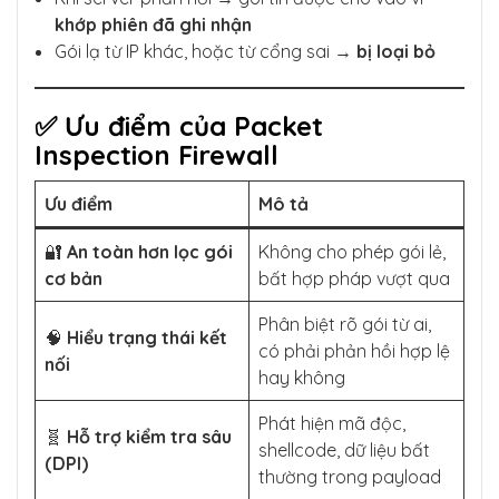
khớp phiên đã ghi nhận
Gói lạ từ IP khác, hoặc từ cổng sai →
bị loại bỏ
✅ Ưu điểm của Packet
Inspection Firewall
Ưu điểm
Mô tả
🔐
An toàn hơn lọc gói
Không cho phép gói lẻ,
cơ bản
bất hợp pháp vượt qua
Phân biệt rõ gói từ ai,
🧠
Hiểu trạng thái kết
có phải phản hồi hợp lệ
nối
hay không
Phát hiện mã độc,
🧬
Hỗ trợ kiểm tra sâu
shellcode, dữ liệu bất
(DPI)
thường trong payload