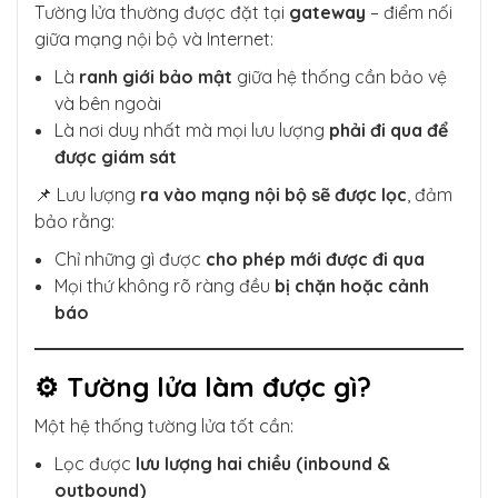
Tường lửa thường được đặt tại
gateway
– điểm nối
giữa mạng nội bộ và Internet:
Là
ranh giới bảo mật
giữa hệ thống cần bảo vệ
và bên ngoài
Là nơi duy nhất mà mọi lưu lượng
phải đi qua để
được giám sát
📌 Lưu lượng
ra vào mạng nội bộ sẽ được lọc
, đảm
bảo rằng:
Chỉ những gì được
cho phép mới được đi qua
Mọi thứ không rõ ràng đều
bị chặn hoặc cảnh
báo
⚙️ Tường lửa làm được gì?
Một hệ thống tường lửa tốt cần:
Lọc được
lưu lượng hai chiều (inbound &
outbound)