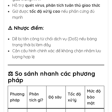
Hỗ trợ
quét virus
,
phân tích tuân thủ giao thức
Giữ được
tốc độ xử lý cao
nếu phần cứng đủ
mạnh
⚠️ Nhược điểm:
Dễ bị tấn công từ chối dịch vụ (DoS) nếu bảng
trạng thái bị làm đầy
Cần cấu hình chính xác để không chặn nhầm lưu
lượng hợp lệ
⚖️ So sánh nhanh các phương
pháp
Mức độ
Phương
Phân
Tốc độ
Độ sâu
bảo
pháp
tích gì?
xử lý
mật