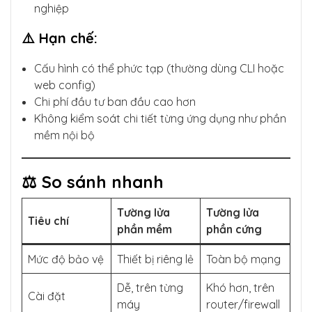
nghiệp
⚠️ Hạn chế:
Cấu hình có thể phức tạp (thường dùng CLI hoặc
web config)
Chi phí đầu tư ban đầu cao hơn
Không kiểm soát chi tiết từng ứng dụng như phần
mềm nội bộ
⚖️ So sánh nhanh
Tường lửa
Tường lửa
Tiêu chí
phần mềm
phần cứng
Mức độ bảo vệ
Thiết bị riêng lẻ
Toàn bộ mạng
Dễ, trên từng
Khó hơn, trên
Cài đặt
máy
router/firewall