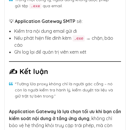
gửi tệp
qua email.
.exe
💡
Application Gateway SMTP
sẽ:
Kiểm tra nội dung email gửi đi
Nếu phát hiện file đính kèm
→ chặn, báo
.exe
cáo
Ghi log lại để quản trị viên xem xét
✍️ Kết luận
“Tường lửa proxy không chỉ là người gác cổng – nó
còn là người kiểm tra hành lý, kiểm duyệt tài liệu và
giữ trật tự bên trong.”
Application Gateway là lựa chọn tối ưu khi bạn cần
kiểm soát nội dung ở tầng ứng dụng
, không chỉ
bảo vệ hệ thống khỏi truy cập trái phép, mà còn