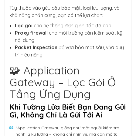
Tùy thuộc vào yêu cầu bảo mật, loại lưu lượng, và
khả năng phần cứng, bạn có thể lựa chọn:
Lọc gói
cho hệ thống đơn giản, tốc độ cao
Proxy firewall
cho môi trường cần kiểm soát kỹ
nội dung
Packet Inspection
để vừa bảo mật sâu, vừa duy
trì hiệu năng
🧩 Application
Gateway – Lọc Gói Ở
Tầng Ứng Dụng
Khi Tường Lửa Biết Bạn Đang Gửi
Gì, Không Chỉ Là Gửi Tới Ai
“Application Gateway giống như một người kiểm tra
hành lý kỹ lưỡng – không chỉ nhìn vé, mà còn mở túi