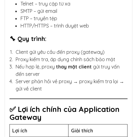
Telnet – truy cập từ xa
SMTP – gửi email
FTP – truyền tệp
HTTP/HTTPS – trình duyệt web
🔧 Quy trình:
Client gửi yêu cầu đến proxy (gateway)
Proxy kiểm tra, áp dụng chính sách bảo mật
Nếu hợp lệ, proxy
thay mặt client
gửi truy vấn
đến server
Server phản hồi về proxy → proxy kiểm tra lại →
gửi về client
✅ Lợi ích chính của Application
Gateway
Lợi ích
Giải thích