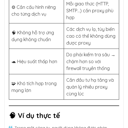
Mỗi giao thức (HTTP,
⚙️ Cần cấu hình riêng
SMTP…) cần proxy phù
cho từng dịch vụ
hợp
Các dịch vụ lạ, tùy biến
🧠 Không hỗ trợ ứng
cao có thể không dùng
dụng không chuẩn
được proxy
Do phải kiểm tra sâu →
🐢 Hiệu suất thấp hơn
chậm hơn so với
firewall truyền thống
Cần đầu tư hạ tầng và
🧩 Khó tích hợp trong
quản lý nhiều proxy
mạng lớn
cùng lúc
🧠 Ví dụ thực tế
Trong một công ty, người dùng không được phép