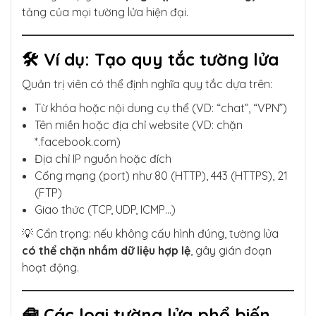
tảng của mọi tường lửa hiện đại.
🛠 Ví dụ: Tạo quy tắc tường lửa
Quản trị viên có thể định nghĩa quy tắc dựa trên:
Từ khóa hoặc nội dung cụ thể (VD: “chat”, “VPN”)
Tên miền hoặc địa chỉ website (VD: chặn
*.facebook.com)
Địa chỉ IP nguồn hoặc đích
Cổng mạng (port) như 80 (HTTP), 443 (HTTPS), 21
(FTP)
Giao thức (TCP, UDP, ICMP…)
💡 Cẩn trọng: nếu không cấu hình đúng, tường lửa
có thể chặn nhầm dữ liệu hợp lệ
, gây gián đoạn
hoạt động.
🧰 Các loại tường lửa phổ biến