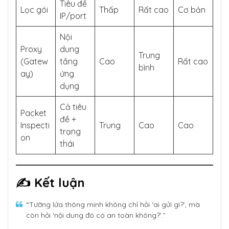
Tiêu đề
Lọc gói
Thấp
Rất cao
Cơ bản
IP/port
Nội
Proxy
dung
Trung
(Gatew
tầng
Cao
Rất cao
bình
ay)
ứng
dụng
Cả tiêu
Packet
đề +
Inspecti
Trung
Cao
Cao
trạng
on
thái
✍️ Kết luận
“Tường lửa thông minh không chỉ hỏi ‘ai gửi gì?’, mà
còn hỏi ‘nội dung đó có an toàn không?’.”