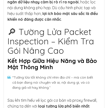
ngăn dữ liệu nhạy cảm bị rò rỉ ra ngoài
, hoặc lọc
nội dung không phù hợp. Dù cấu hình phức tạp và
hiệu suất thấp hơn,
lợi ích bảo mật sâu sắc là điều
khiến nó đáng được cân nhắc
.
🔎 Tường Lửa Packet
Inspection – Kiểm Tra
Gói Nâng Cao
Kết Hợp Giữa Hiệu Năng và Bảo
Mật Thông Minh
“Tường lửa tốt không chỉ nhìn địa chỉ – mà còn biết
cả bạn đang nói chuyện với ai, nội dung gì, và có
đang giả vờ hay không.”
Sau khi tìm hiểu về lọc gói cơ bản và proxy firewall,
chúng ta đến với
loại tường lửa phổ biến nhất