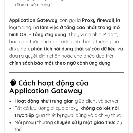
để xem bên trong.”
Application Gateway
, còn gọi là
Proxy firewall
, là
loại tường lửa
làm việc ở tầng cao nhất trong mô
hình OSI – tầng ứng dụng
. Thay vì chỉ nhìn IP, port,
hay giao thức như các tường lửa thông thường, nó
đi xa hơn:
phân tích nội dung thật sự của dữ liệu
, và
đưa ra quyết định chặn hoặc cho phép dựa trên
chính sách bảo mật theo ngữ cảnh ứng dụng
.
🧠 Cách hoạt động của
Application Gateway
Hoạt động như trung gian
giữa client và server
Tất cả lưu lượng đi qua proxy,
không có kết nối
trực tiếp
giữa thiết bị người dùng và dịch vụ thực
Mỗi proxy thường
chuyên xử lý một giao thức
cụ
thể: