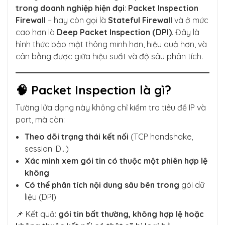
trong doanh nghiệp hiện đại
:
Packet Inspection
Firewall
– hay còn gọi là
Stateful Firewall
và ở mức
cao hơn là
Deep Packet Inspection (DPI)
. Đây là
hình thức bảo mật thông minh hơn, hiệu quả hơn, và
cân bằng được giữa hiệu suất và độ sâu phân tích.
🧠 Packet Inspection là gì?
Tường lửa dạng này không chỉ kiểm tra tiêu đề IP và
port, mà còn:
Theo dõi trạng thái kết nối
(TCP handshake,
session ID…)
Xác minh xem gói tin có thuộc một phiên hợp lệ
không
Có thể phân tích nội dung sâu bên trong
gói dữ
liệu (DPI)
📌 Kết quả:
gói tin bất thường, không hợp lệ hoặc