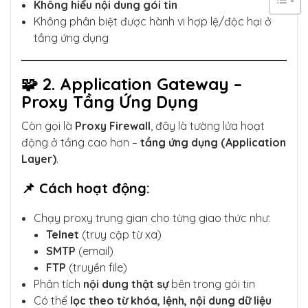
Không hiểu nội dung gói tin
Không phân biệt được hành vi hợp lệ/độc hại ở
tầng ứng dụng
🧩 2. Application Gateway –
Proxy Tầng Ứng Dụng
Còn gọi là
Proxy Firewall
, đây là tường lửa hoạt
động ở tầng cao hơn –
tầng ứng dụng (Application
Layer)
.
📌 Cách hoạt động:
Chạy proxy trung gian cho từng giao thức như:
Telnet
(truy cập từ xa)
SMTP
(email)
FTP
(truyền file)
Phân tích
nội dung thật sự
bên trong gói tin
Có thể
lọc theo từ khóa, lệnh, nội dung dữ liệu