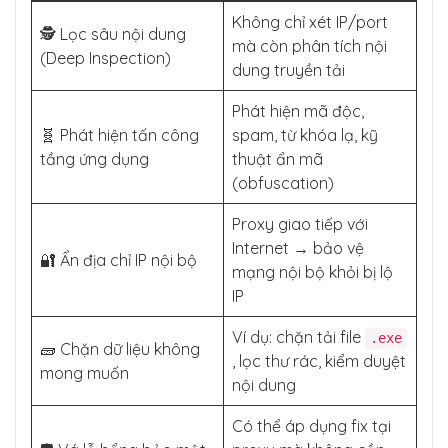
Không chỉ xét IP/port
🕵️ Lọc sâu nội dung
mà còn phân tích nội
(Deep Inspection)
dung truyền tải
Phát hiện mã độc,
🧬 Phát hiện tấn công
spam, từ khóa lạ, kỹ
tầng ứng dụng
thuật ẩn mã
(obfuscation)
Proxy giao tiếp với
Internet → bảo vệ
🔐 Ẩn địa chỉ IP nội bộ
mạng nội bộ khỏi bị lộ
IP
Ví dụ: chặn tải file
.exe
🧱 Chặn dữ liệu không
, lọc thư rác, kiểm duyệt
mong muốn
nội dung
Có thể áp dụng fix tại