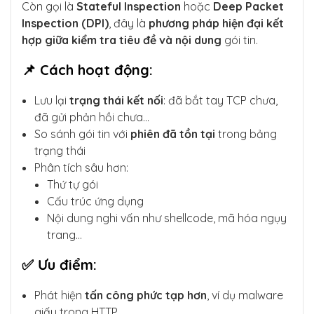
Còn gọi là
Stateful Inspection
hoặc
Deep Packet
Inspection (DPI)
, đây là
phương pháp hiện đại kết
hợp giữa kiểm tra tiêu đề và nội dung
gói tin.
📌 Cách hoạt động:
Lưu lại
trạng thái kết nối
: đã bắt tay TCP chưa,
đã gửi phản hồi chưa…
So sánh gói tin với
phiên đã tồn tại
trong bảng
trạng thái
Phân tích sâu hơn:
Thứ tự gói
Cấu trúc ứng dụng
Nội dung nghi vấn như shellcode, mã hóa ngụy
trang…
✅ Ưu điểm:
Phát hiện
tấn công phức tạp hơn
, ví dụ malware
giấu trong HTTP