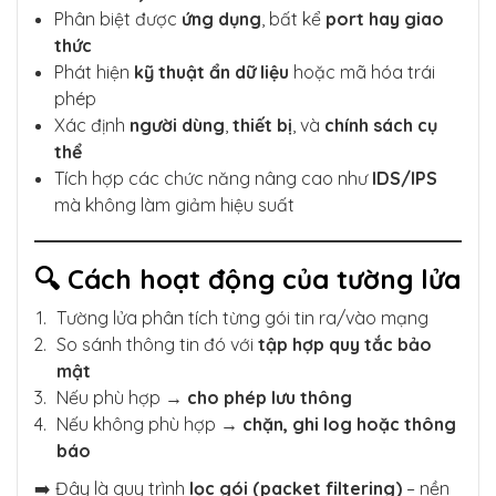
Phân biệt được
ứng dụng
, bất kể
port hay giao
thức
Phát hiện
kỹ thuật ẩn dữ liệu
hoặc mã hóa trái
phép
Xác định
người dùng
,
thiết bị
, và
chính sách cụ
thể
Tích hợp các chức năng nâng cao như
IDS/IPS
mà không làm giảm hiệu suất
🔍 Cách hoạt động của tường lửa
Tường lửa phân tích từng gói tin ra/vào mạng
So sánh thông tin đó với
tập hợp quy tắc bảo
mật
Nếu phù hợp →
cho phép lưu thông
Nếu không phù hợp →
chặn, ghi log hoặc thông
báo
➡️ Đây là quy trình
lọc gói (packet filtering)
– nền