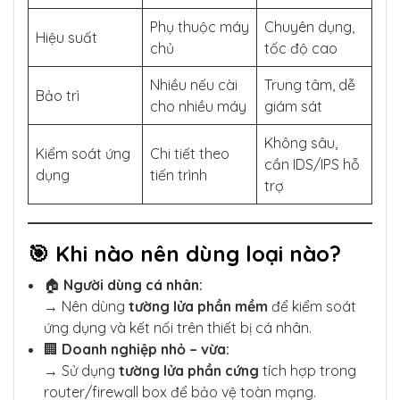
Phụ thuộc máy
Chuyên dụng,
Hiệu suất
chủ
tốc độ cao
Nhiều nếu cài
Trung tâm, dễ
Bảo trì
cho nhiều máy
giám sát
Không sâu,
Kiểm soát ứng
Chi tiết theo
cần IDS/IPS hỗ
dụng
tiến trình
trợ
🎯 Khi nào nên dùng loại nào?
🏠
Người dùng cá nhân:
→ Nên dùng
tường lửa phần mềm
để kiểm soát
ứng dụng và kết nối trên thiết bị cá nhân.
🏢
Doanh nghiệp nhỏ – vừa:
→ Sử dụng
tường lửa phần cứng
tích hợp trong
router/firewall box để bảo vệ toàn mạng.