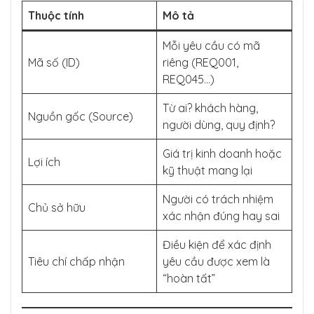
Thuộc tính
Mô tả
Mỗi yêu cầu có mã
Mã số (ID)
riêng (REQ001,
REQ045…)
Từ ai? khách hàng,
Nguồn gốc (Source)
người dùng, quy định?
Giá trị kinh doanh hoặc
Lợi ích
kỹ thuật mang lại
Người có trách nhiệm
Chủ sở hữu
xác nhận đúng hay sai
Điều kiện để xác định
Tiêu chí chấp nhận
yêu cầu được xem là
“hoàn tất”