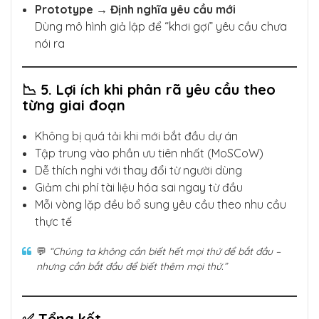
Prototype → Định nghĩa yêu cầu mới
Dùng mô hình giả lập để “khơi gợi” yêu cầu chưa
nói ra
📉
5. Lợi ích khi phân rã yêu cầu theo
từng giai đoạn
Không bị quá tải khi mới bắt đầu dự án
Tập trung vào phần ưu tiên nhất (MoSCoW)
Dễ thích nghi với thay đổi từ người dùng
Giảm chi phí tài liệu hóa sai ngay từ đầu
Mỗi vòng lặp đều bổ sung yêu cầu theo nhu cầu
thực tế
💬
“Chúng ta không cần biết hết mọi thứ để bắt đầu –
nhưng cần bắt đầu để biết thêm mọi thứ.”
✅
Tổng kết