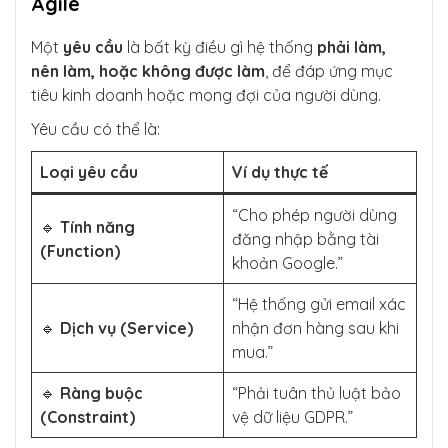
Agile
Một
yêu cầu
là bất kỳ điều gì hệ thống
phải làm,
nên làm, hoặc không được làm
, để đáp ứng mục
tiêu kinh doanh hoặc mong đợi của người dùng.
Yêu cầu có thể là:
Loại yêu cầu
Ví dụ thực tế
“Cho phép người dùng
🔹
Tính năng
đăng nhập bằng tài
(Function)
khoản Google.”
“Hệ thống gửi email xác
🔹
Dịch vụ (Service)
nhận đơn hàng sau khi
mua.”
🔹
Ràng buộc
“Phải tuân thủ luật bảo
(Constraint)
vệ dữ liệu GDPR.”