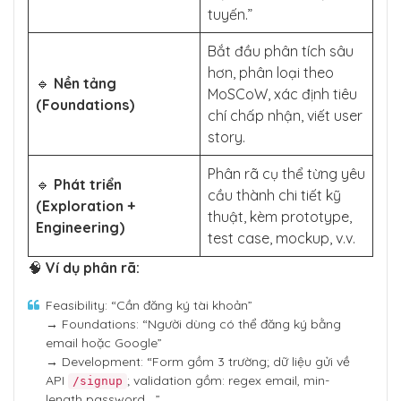
tuyến.”
Bắt đầu phân tích sâu
hơn, phân loại theo
🔹
Nền tảng
MoSCoW, xác định tiêu
(Foundations)
chí chấp nhận, viết user
story.
Phân rã cụ thể từng yêu
🔹
Phát triển
cầu thành chi tiết kỹ
(Exploration +
thuật, kèm prototype,
Engineering)
test case, mockup, v.v.
🧠
Ví dụ phân rã:
Feasibility: “Cần đăng ký tài khoản”
→ Foundations: “Người dùng có thể đăng ký bằng
email hoặc Google”
→ Development: “Form gồm 3 trường; dữ liệu gửi về
API
; validation gồm: regex email, min-
/signup
length password,…”