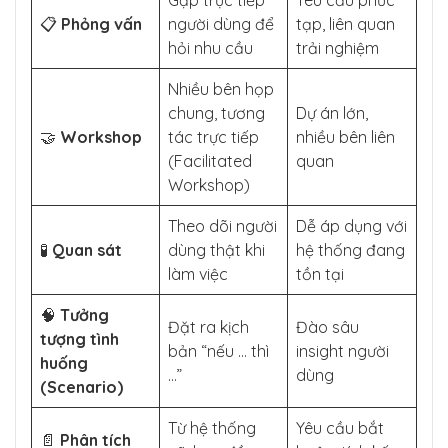
Gặp trực tiếp
Yêu cầu phức
📋
Phỏng vấn
người dùng để
tạp, liên quan
hỏi nhu cầu
trải nghiệm
Nhiều bên họp
chung, tương
Dự án lớn,
🤝
Workshop
tác trực tiếp
nhiều bên liên
(Facilitated
quan
Workshop)
Theo dõi người
Dễ áp dụng với
🧪
Quan sát
dùng thật khi
hệ thống đang
làm việc
tồn tại
🧠
Tưởng
Đặt ra kịch
Đào sâu
tượng tình
bản “nếu … thì
insight người
huống
…”
dùng
(Scenario)
Từ hệ thống
Yêu cầu bắt
📄
Phân tích