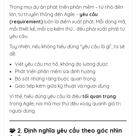
Trong mọi dự án phát triển phần mềm – từ nhỏ đến
lớn, từ truyền thống đến Agile –
yêu cầu
(requirement)
luôn là điểm xuất phát. Mỗi dòng mã,
mỗi thiết kế, mỗi ca kiểm thử… đều phải xuất phát từ
yêu cầu.
Tuy nhiên, nếu không hiểu đúng “yêu cầu là gì”, ta sẽ
dễ:
Viết yêu cầu mơ hồ, không đo lường được
Phát triển phần mềm sai định hướng
Bỏ sót những ràng buộc quan trọng
Giao tiếp kém giữa kỹ thuật và người dùng
Vì thế, hiểu đúng yêu cầu là điều
tối quan trọng
trong Agile, nơi mà mọi thứ đều xoay quanh giá trị
người dùng.
🧩
2. Định nghĩa yêu cầu theo góc nhìn