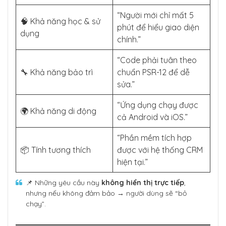
“Người mới chỉ mất 5
🧠 Khả năng học & sử
phút để hiểu giao diện
dụng
chính.”
“Code phải tuân theo
🔧 Khả năng bảo trì
chuẩn PSR-12 để dễ
sửa.”
“Ứng dụng chạy được
🌍 Khả năng di động
cả Android và iOS.”
“Phần mềm tích hợp
📦 Tính tương thích
được với hệ thống CRM
hiện tại.”
📌 Những yêu cầu này
không hiển thị trực tiếp
,
nhưng nếu không đảm bảo → người dùng sẽ “bỏ
chạy”.