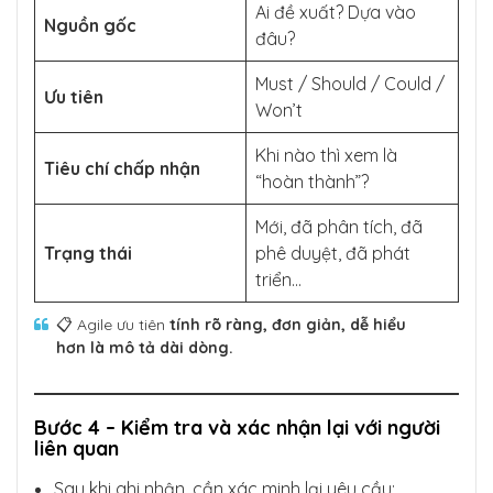
Ai đề xuất? Dựa vào
Nguồn gốc
đâu?
Must / Should / Could /
Ưu tiên
Won’t
Khi nào thì xem là
Tiêu chí chấp nhận
“hoàn thành”?
Mới, đã phân tích, đã
Trạng thái
phê duyệt, đã phát
triển…
📋 Agile ưu tiên
tính rõ ràng, đơn giản, dễ hiểu
hơn là mô tả dài dòng.
Bước 4 – Kiểm tra và xác nhận lại với người
liên quan
Sau khi ghi nhận, cần xác minh lại yêu cầu: