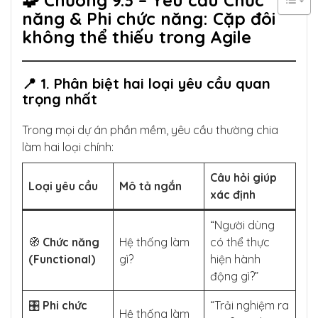
🧩
Chương 9.3 – Yêu cầu Chức
năng & Phi chức năng: Cặp đôi
không thể thiếu trong Agile
📍
1. Phân biệt hai loại yêu cầu quan
trọng nhất
Trong mọi dự án phần mềm, yêu cầu thường chia
làm hai loại chính:
Câu hỏi giúp
Loại yêu cầu
Mô tả ngắn
xác định
“Người dùng
🧭
Chức năng
Hệ thống làm
có thể thực
(Functional)
gì?
hiện hành
động gì?”
🎛
Phi chức
“Trải nghiệm ra
Hệ thống làm