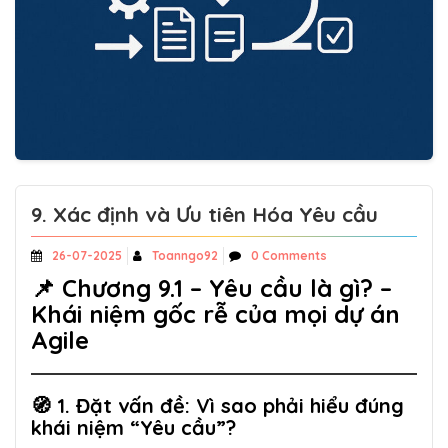
9. Xác định và Ưu tiên Hóa Yêu cầu
26-07-2025
Toanngo92
0 Comments
📌
Chương 9.1 – Yêu cầu là gì? –
Khái niệm gốc rễ của mọi dự án
Agile
🧭
1. Đặt vấn đề: Vì sao phải hiểu đúng
khái niệm “Yêu cầu”?