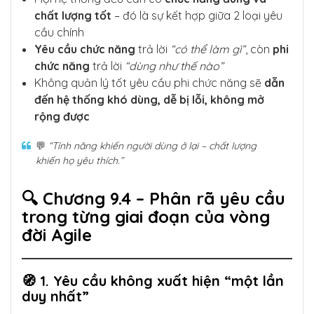
chất lượng tốt
– đó là sự kết hợp giữa 2 loại yêu
cầu chính
Yêu cầu chức năng
trả lời
“có thể làm gì”
, còn
phi
chức năng
trả lời
“dùng như thế nào”
Không quản lý tốt yêu cầu phi chức năng sẽ
dẫn
đến hệ thống khó dùng, dễ bị lỗi, không mở
rộng được
💬
“Tính năng khiến người dùng ở lại – chất lượng
khiến họ yêu thích.”
🔍
Chương 9.4 – Phân rã yêu cầu
trong từng giai đoạn của vòng
đời Agile
🧭
1. Yêu cầu không xuất hiện “một lần
duy nhất”