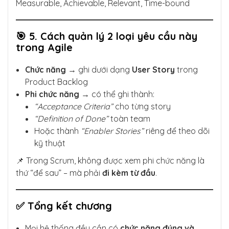
Measurable, Achievable, Relevant, Time-bound
🎯
5. Cách quản lý 2 loại yêu cầu này
trong Agile
Chức năng
→ ghi dưới dạng
User Story
trong
Product Backlog
Phi chức năng
→ có thể ghi thành:
“Acceptance Criteria”
cho từng story
“Definition of Done”
toàn team
Hoặc thành
“Enabler Stories”
riêng để theo dõi
kỹ thuật
📌 Trong Scrum, không được xem phi chức năng là
thứ “để sau” – mà phải
đi kèm từ đầu
.
✅
Tổng kết chương
Mọi hệ thống đều cần có
chức năng đúng và