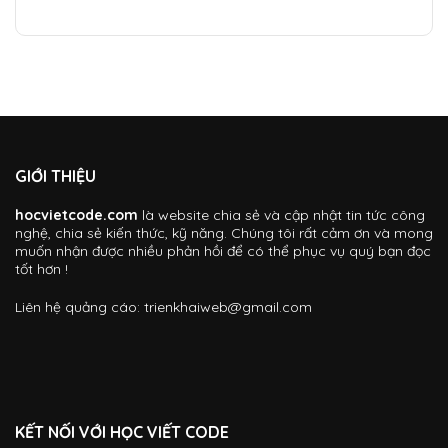
GIỚI THIỆU
hocvietcode.com
là website chia sẻ và cập nhật tin tức công
nghệ, chia sẻ kiến thức, kỹ năng. Chúng tôi rất cảm ơn và mong
muốn nhận được nhiều phản hồi để có thể phục vụ quý bạn đọc
tốt hơn !
Liên hệ quảng cáo:
trienkhaiweb@gmail.com
KẾT NỐI VỚI HỌC VIẾT CODE