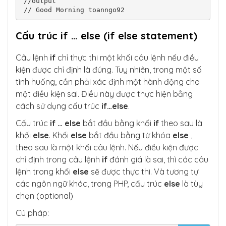
//output

// Good Morning toanngo92
Cấu trúc if … else (if else statement)
Câu lệnh
if
chỉ thực thi một khối câu lệnh nếu điều
kiện được chỉ định là đúng. Tuy nhiên, trong một số
tình huống, cần phải xác định một hành động cho
một điều kiện sai. Điều này được thực hiện bằng
cách sử dụng cấu trúc
if…else
.
Cấu trúc
if … else
bắt đầu bằng khối
if
theo sau là
khối
else
. Khối
else
bắt đầu bằng từ khóa
else
,
theo sau là một khối câu lệnh. Nếu điều kiện được
chỉ định trong câu lệnh
if
đánh giá là sai, thì các câu
lệnh trong khối
else
sẽ được thực thi. Và tương tự
các ngôn ngữ khác, trong PHP, cấu trúc
else
là tùy
chọn (optional)
Cú pháp: