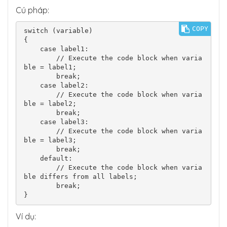
Cú pháp:
COPY
switch (variable) 

{

    case label1:

        // Execute the code block when varia
ble = label1;

        break;

    case label2:

        // Execute the code block when varia
ble = label2;

        break;

    case label3:

        // Execute the code block when varia
ble = label3;

        break;

    default:

        // Execute the code block when varia
ble differs from all labels;

        break;

}
Ví dụ: