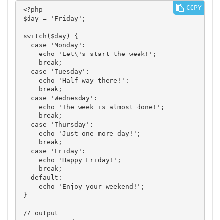
COPY
<?php

$day = 'Friday';

switch($day) {

  case 'Monday':

    echo 'Let\'s start the week!';

    break;

  case 'Tuesday':

    echo 'Half way there!';

    break;

  case 'Wednesday':

    echo 'The week is almost done!';

    break;

  case 'Thursday':

    echo 'Just one more day!';

    break;

  case 'Friday':

    echo 'Happy Friday!';

    break;

  default: 

    echo 'Enjoy your weekend!';

}

// output
