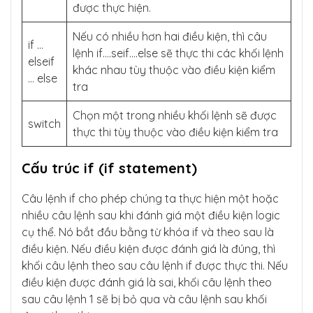
được thực hiện.
Nếu có nhiều hơn hai điều kiện, thì câu
if …
lệnh if….seif….else sẽ thực thi các khối lệnh
elseif
khác nhau tùy thuộc vào điều kiện kiểm
… else
tra
Chọn một trong nhiều khối lệnh sẽ được
switch
thực thi tùy thuộc vào điều kiện kiểm tra
Cấu trúc if (if statement)
Câu lệnh if cho phép chúng ta thực hiện một hoặc
nhiều câu lệnh sau khi đánh giá một điều kiện logic
cụ thể. Nó bắt đầu bằng từ khóa if và theo sau là
điều kiện. Nếu điều kiện được đánh giá là đúng, thì
khối câu lệnh theo sau câu lệnh if được thực thi. Nếu
điều kiện được đánh giá là sai, khối câu lệnh theo
sau câu lệnh 1 sẽ bị bỏ qua và câu lệnh sau khối