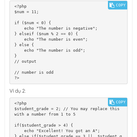
COPY
<?php

$num = 11;

if ($num < 0) {

    echo "The number is negative";

} elseif ($num % 2 == 0) {

    echo "The number is even";

} else {

    echo "The number is odd";

}

// output

// number is odd

?>
Ví dụ 2:
COPY
<?php

$student_grade = 2; // You may replace this 
with a number from 1 to 5

if($student_grade > 4) {

    echo "Excellent! You got an A";

} else if($student_grade == 3 ||  $student_g