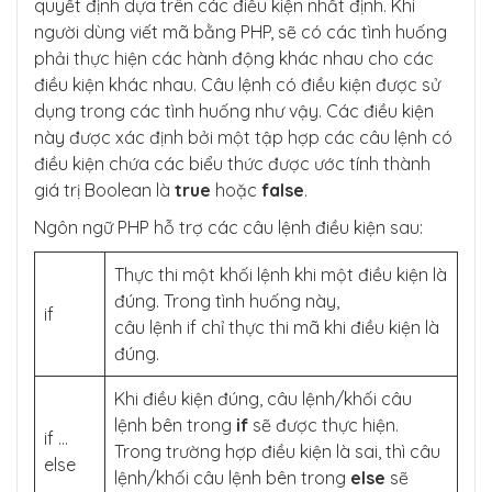
quyết định dựa trên các điều kiện nhất định. Khi
người dùng viết mã bằng PHP, sẽ có các tình huống
phải thực hiện các hành động khác nhau cho các
điều kiện khác nhau. Câu lệnh có điều kiện được sử
dụng trong các tình huống như vậy. Các điều kiện
này được xác định bởi một tập hợp các câu lệnh có
điều kiện chứa các biểu thức được ước tính thành
giá trị Boolean là
true
hoặc
false
.
Ngôn ngữ PHP hỗ trợ các câu lệnh điều kiện sau:
Thực thi một khối lệnh khi một điều kiện là
đúng. Trong tình huống này,
if
câu lệnh if chỉ thực thi mã khi điều kiện là
đúng.
Khi điều kiện đúng, câu lệnh/khối câu
lệnh bên trong
if
sẽ được thực hiện.
if …
Trong trường hợp điều kiện là sai, thì câu
else
lệnh/khối câu lệnh bên trong
else
sẽ