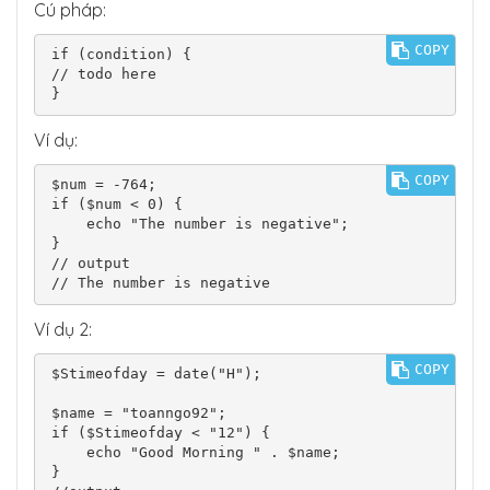
Cú pháp:
COPY
if (condition) {

// todo here

}
Ví dụ:
COPY
$num = -764;

if ($num < 0) {

    echo "The number is negative";

}

// output

// The number is negative
Ví dụ 2:
COPY
$Stimeofday = date("H");

$name = "toanngo92";

if ($Stimeofday < "12") {

    echo "Good Morning " . $name;

}
