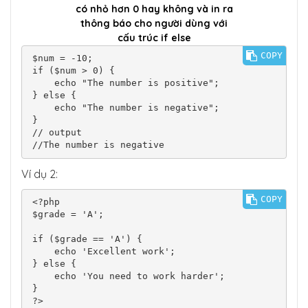
có nhỏ hơn 0 hay không và in ra
thông báo cho người dùng với
cấu trúc if else
COPY
$num = -10;

if ($num > 0) {

    echo "The number is positive";

} else {

    echo "The number is negative";

}

// output

//The number is negative
Ví dụ 2:
COPY
<?php

$grade = 'A';

if ($grade == 'A') {

    echo 'Excellent work';

} else {

    echo 'You need to work harder';

}

?>