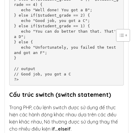
rade == 4) {

   echo "Well done! You got a B";

} else if($student_grade == 2) {

   echo "Good job, you got a C";

} else if($student_grade == 1) {

   echo "You can do better than that. That's 
a D";

} else {

   echo "Unfortunately, you failed the test 
and got an F";

}

// output

// Good job, you got a C

?>
Cấu trúc switch (switch statement)
Trong PHP, câu lệnh switch được sử dụng để thực
hiện các hành động khác nhau dựa trên các điều
kiện khác nhau, Nó thường được sử dụng thay thế
cho nhiều điều kiện
if…elseif
.