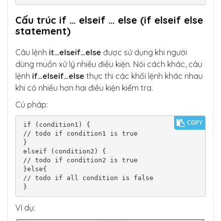
Cấu trúc if … elseif … else (if elseif else
statement)
Câu lệnh
it…elseif…else
được sử dụng khi người
dùng muốn xử lý nhiều điều kiện. Nói cách khác, câu
lệnh
if…elseif…else
thực thi các khối lệnh khác nhau
khi có nhiều hơn hai điều kiện kiểm tra.
Cú pháp:
COPY
if (condition1) {

// todo if condition1 is true

}

elseif (condition2) {

// todo if condition2 is true

}else{

// todo if all condition is false

}
Ví dụ: