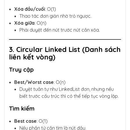
Xóa đầu/cuối
: O(1)
Thao tác đơn giản nhờ trỏ ngược.
Xóa giữa
: O(n)
Phải duyệt đến nút trước nút cần xóa.
3. Circular Linked List (Danh sách
liên kết vòng)
Truy cập
Best/Worst case
: O(n)
Duyệt tuần tự như LinkedList đơn, nhưng nếu
biết trước cấu trúc thì có thể tiếp tục vòng lặp.
Tìm kiếm
Best case
: O(1)
Nếu phần tử cần tìm là nút đầu.