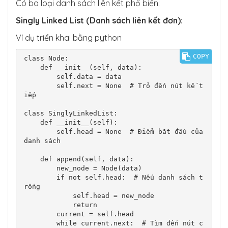
Có ba loại danh sách liên kết phổ biến:
Singly Linked List (Danh sách liên kết đơn)
:
Ví dụ triển khai bằng python
COPY
class Node:

    def __init__(self, data):

        self.data = data

        self.next = None  # Trỏ đến nút kế t
iếp

class SinglyLinkedList:

    def __init__(self):

        self.head = None  # Điểm bắt đầu của 
danh sách

    def append(self, data):

        new_node = Node(data)

        if not self.head:  # Nếu danh sách t
rống

            self.head = new_node

            return

        current = self.head

        while current.next:  # Tìm đến nút c