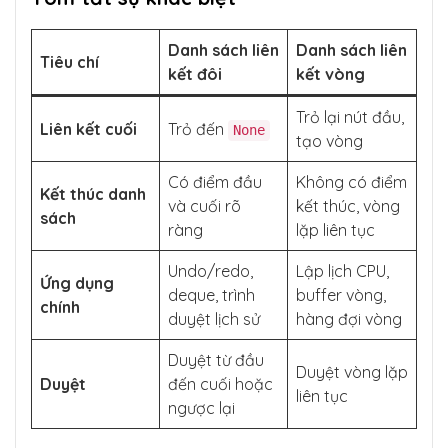
Danh sách liên
Danh sách liên
Tiêu chí
kết đôi
kết vòng
Trỏ lại nút đầu,
Liên kết cuối
Trỏ đến
None
tạo vòng
Có điểm đầu
Không có điểm
Kết thúc danh
và cuối rõ
kết thúc, vòng
sách
ràng
lặp liên tục
Undo/redo,
Lập lịch CPU,
Ứng dụng
deque, trình
buffer vòng,
chính
duyệt lịch sử
hàng đợi vòng
Duyệt từ đầu
Duyệt vòng lặp
Duyệt
đến cuối hoặc
liên tục
ngược lại