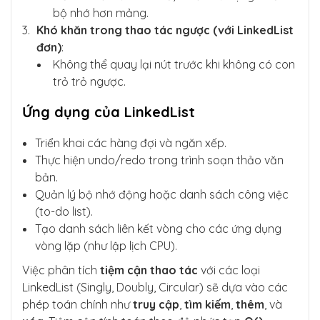
bộ nhớ hơn mảng.
Khó khăn trong thao tác ngược (với LinkedList
đơn)
:
Không thể quay lại nút trước khi không có con
trỏ trỏ ngược.
Ứng dụng của LinkedList
Triển khai các hàng đợi và ngăn xếp.
Thực hiện undo/redo trong trình soạn thảo văn
bản.
Quản lý bộ nhớ động hoặc danh sách công việc
(to-do list).
Tạo danh sách liên kết vòng cho các ứng dụng
vòng lặp (như lập lịch CPU).
Việc phân tích
tiệm cận thao tác
với các loại
LinkedList (Singly, Doubly, Circular) sẽ dựa vào các
phép toán chính như
truy cập
,
tìm kiếm
,
thêm
, và