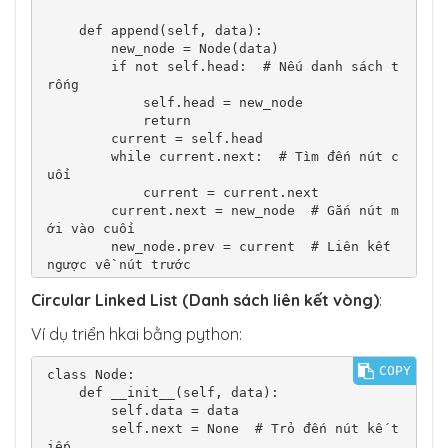
    def append(self, data):

        new_node = Node(data)

        if not self.head:  # Nếu danh sách t
rống

            self.head = new_node

            return

        current = self.head

        while current.next:  # Tìm đến nút c
uối

            current = current.next

        current.next = new_node  # Gắn nút m
ới vào cuối

        new_node.prev = current  # Liên kết 
ngược về nút trước

Circular Linked List (Danh sách liên kết vòng)
:
    def display(self):

        current = self.head

Ví dụ triển hkai bằng python:
        while current:

            print(current.data, end=" <-> ")

COPY
            current = current.next

class Node:

        print("None")

    def __init__(self, data):

        self.data = data

# Sử dụng

        self.next = None  # Trỏ đến nút kế t
dll = DoublyLinkedList()

iếp
