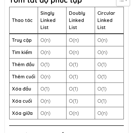
Tóm tắt độ phức tạp
Singly
Doubly
Circular
Thao tác
Linked
Linked
Linked
List
List
List
Truy cập
O(n)
O(n)
O(n)
Tìm kiếm
O(n)
O(n)
O(n)
Thêm đầu
O(1)
O(1)
O(1)
Thêm cuối
O(n)
O(1)
O(1)
Xóa đầu
O(1)
O(1)
O(1)
Xóa cuối
O(n)
O(1)
O(1)
Xóa giữa
O(n)
O(n)
O(n)