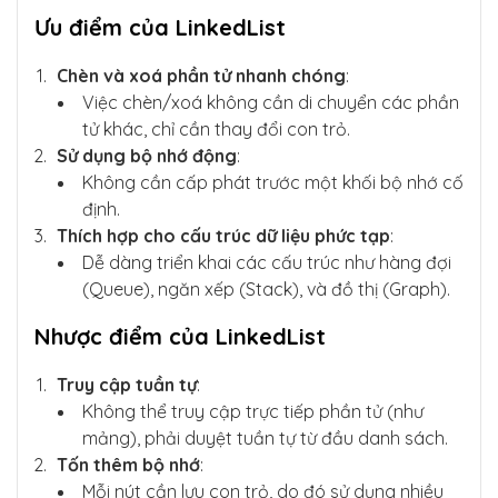
        current = self.head

        if not current:

Ưu điểm của LinkedList
            print("Danh sách rỗng")

            return

Chèn và xoá phần tử nhanh chóng
:
        while True:

Việc chèn/xoá không cần di chuyển các phần
            print(current.data, end=" -> ")

            current = current.next

tử khác, chỉ cần thay đổi con trỏ.
            if current == self.head:  # Quay 
Sử dụng bộ nhớ động
:
lại nút đầu, dừng lại

Không cần cấp phát trước một khối bộ nhớ cố
                break

        print("(vòng về đầu)")

định.
Thích hợp cho cấu trúc dữ liệu phức tạp
:
# Sử dụng

Dễ dàng triển khai các cấu trúc như hàng đợi
cll = CircularLinkedList()

cll.append(10)

(Queue), ngăn xếp (Stack), và đồ thị (Graph).
cll.append(20)

cll.append(30)

Nhược điểm của LinkedList
cll.display()  # Kết quả: 10 -> 20 -> 30 -> 
(vòng về đầu)
Truy cập tuần tự
:
Không thể truy cập trực tiếp phần tử (như
mảng), phải duyệt tuần tự từ đầu danh sách.
Tốn thêm bộ nhớ
:
Mỗi nút cần lưu con trỏ, do đó sử dụng nhiều