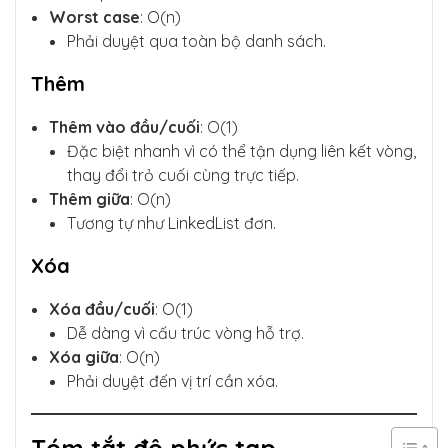
Worst case
: O(n)
Phải duyệt qua toàn bộ danh sách.
Thêm
Thêm vào đầu/cuối
: O(1)
Đặc biệt nhanh vì có thể tận dụng liên kết vòng,
thay đổi trỏ cuối cùng trực tiếp.
Thêm giữa
: O(n)
Tương tự như LinkedList đơn.
Xóa
Xóa đầu/cuối
: O(1)
Dễ dàng vì cấu trúc vòng hỗ trợ.
Xóa giữa
: O(n)
Phải duyệt đến vị trí cần xóa.