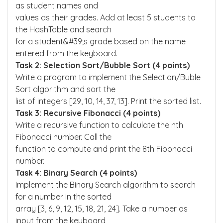
as student names and
values as their grades. Add at least 5 students to
the HashTable and search
for a student&#39;s grade based on the name
entered from the keyboard.
Task 2: Selection Sort/Bubble Sort (4 points)
Write a program to implement the Selection/Buble
Sort algorithm and sort the
list of integers [29, 10, 14, 37, 13]. Print the sorted list.
Task 3: Recursive Fibonacci (4 points)
Write a recursive function to calculate the nth
Fibonacci number. Call the
function to compute and print the 8th Fibonacci
number.
Task 4: Binary Search (4 points)
Implement the Binary Search algorithm to search
for a number in the sorted
array [3, 6, 9, 12, 15, 18, 21, 24]. Take a number as
input from the keyboard