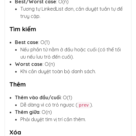
Best/Worst case
: O(n)
Tương tự LinkedList đơn, cần duyệt tuần tự để
truy cập.
Tìm kiếm
Best case
: O(1)
Nếu phần tử nằm ở đầu hoặc cuối (có thể tối
ưu nếu lưu trỏ đến cuối).
Worst case
: O(n)
Khi cần duyệt toàn bộ danh sách.
Thêm
Thêm vào đầu/cuối
: O(1)
Dễ dàng vì có trỏ ngược (
).
prev
Thêm giữa
: O(n)
Phải duyệt tìm vị trí cần thêm.
Xóa