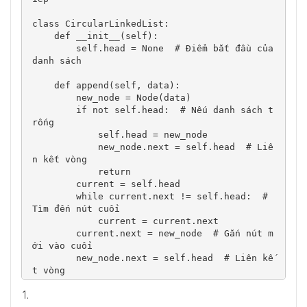
dll.append(10)

dll.append(20)

class CircularLinkedList:

dll.append(30)

    def __init__(self):

dll.display()  # Kết quả: 10 <-> 20 <-> 30 <
        self.head = None  # Điểm bắt đầu của 
-> None
danh sách

    def append(self, data):

        new_node = Node(data)

        if not self.head:  # Nếu danh sách t
rống

            self.head = new_node

            new_node.next = self.head  # Liê
n kết vòng

            return

        current = self.head

        while current.next != self.head:  # 
Tìm đến nút cuối

            current = current.next

        current.next = new_node  # Gắn nút m
ới vào cuối

        new_node.next = self.head  # Liên kế
t vòng

    def display(self):
