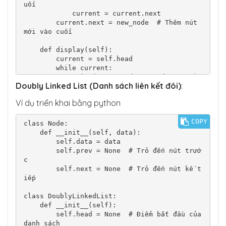
uối

            current = current.next

        current.next = new_node  # Thêm nút 
mới vào cuối

    def display(self):

        current = self.head

        while current:

            print(current.data, end=" -> ")

Doubly Linked List (Danh sách liên kết đôi)
:
            current = current.next

        print("None")

Ví dụ triển khai bằng python
# Sử dụng

COPY
sll = SinglyLinkedList()

class Node:

sll.append(10)

    def __init__(self, data):

sll.append(20)

        self.data = data

sll.append(30)

        self.prev = None  # Trỏ đến nút trướ
sll.display()  # Kết quả: 10 -> 20 -> 30 -> 
c

None
        self.next = None  # Trỏ đến nút kế t
iếp

class DoublyLinkedList:

    def __init__(self):

        self.head = None  # Điểm bắt đầu của 
danh sách
