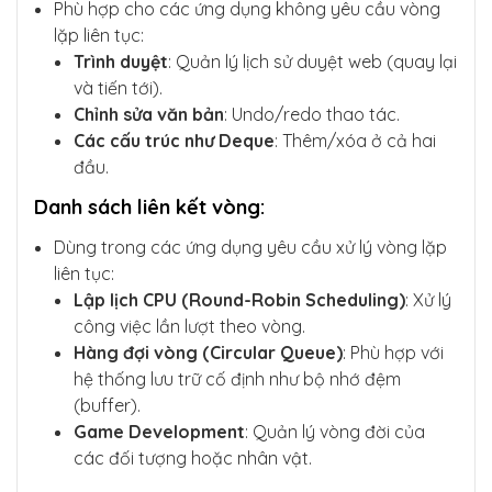
Phù hợp cho các ứng dụng không yêu cầu vòng
lặp liên tục:
Trình duyệt
: Quản lý lịch sử duyệt web (quay lại
và tiến tới).
Chỉnh sửa văn bản
: Undo/redo thao tác.
Các cấu trúc như Deque
: Thêm/xóa ở cả hai
đầu.
Danh sách liên kết vòng
:
Dùng trong các ứng dụng yêu cầu xử lý vòng lặp
liên tục:
Lập lịch CPU (Round-Robin Scheduling)
: Xử lý
công việc lần lượt theo vòng.
Hàng đợi vòng (Circular Queue)
: Phù hợp với
hệ thống lưu trữ cố định như bộ nhớ đệm
(buffer).
Game Development
: Quản lý vòng đời của
các đối tượng hoặc nhân vật.