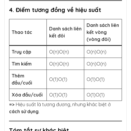
4. Điểm tương đồng về hiệu suất
Danh sách liên
Danh sách liên
Thao tác
kết vòng
kết đôi
(vòng đôi)
Truy cập
O(n)O(n)
O(n)O(n)
Tìm kiếm
O(n)O(n)
O(n)O(n)
Thêm
O(1)O(1)
O(1)O(1)
đầu/cuối
Xóa đầu/cuối
O(1)O(1)
O(1)O(1)
=>
Hiệu suất là tương đương, nhưng khác biệt ở
cách sử dụng
.
Tóm tắt sự khác biệt