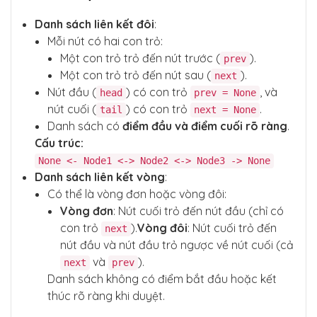
Danh sách liên kết đôi
:
Mỗi nút có hai con trỏ:
Một con trỏ trỏ đến nút trước (
).
prev
Một con trỏ trỏ đến nút sau (
).
next
Nút đầu (
) có con trỏ
, và
head
prev = None
nút cuối (
) có con trỏ
.
tail
next = None
Danh sách có
điểm đầu và điểm cuối rõ ràng
.
Cấu trúc:
None <- Node1 <-> Node2 <-> Node3 -> None
Danh sách liên kết vòng
:
Có thể là vòng đơn hoặc vòng đôi:
Vòng đơn
: Nút cuối trỏ đến nút đầu (chỉ có
con trỏ
).
Vòng đôi
: Nút cuối trỏ đến
next
nút đầu và nút đầu trỏ ngược về nút cuối (cả
và
).
next
prev
Danh sách không có điểm bắt đầu hoặc kết
thúc rõ ràng khi duyệt.