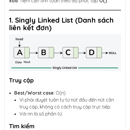
xóa
. Tiệm cận tính toán theo độ phức tạp
O()
.
1. Singly Linked List (Danh sách
liên kết đơn)
Truy cập
Best/Worst case
: O(n)
Vì phải duyệt tuần tự từ nút đầu đến nút cần
truy cập, không có cách truy cập trực tiếp.
Với nn là số phần tử.
Tìm kiếm