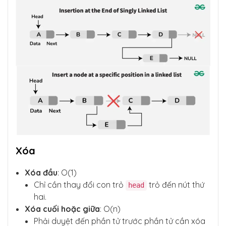
Xóa
Xóa đầu
: O(1)
Chỉ cần thay đổi con trỏ
trỏ đến nút thứ
head
hai.
Xóa cuối hoặc giữa
: O(n)
Phải duyệt đến phần tử trước phần tử cần xóa