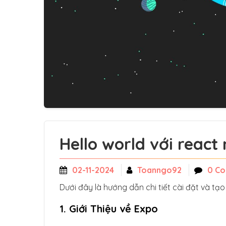
Hello world với react
02-11-2024
Toanngo92
0 C
Dưới đây là hướng dẫn chi tiết cài đặt và t
1. Giới Thiệu về Expo