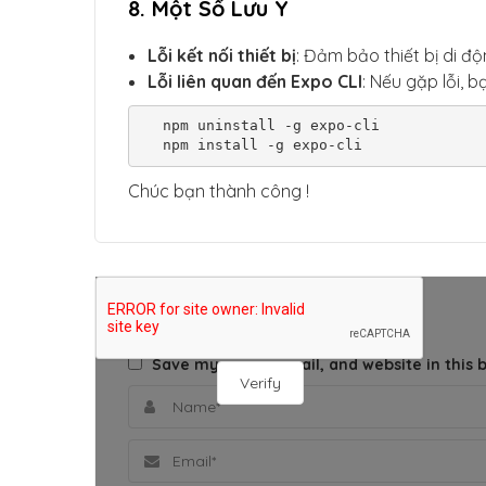
8. Một Số Lưu Ý
Lỗi kết nối thiết bị
: Đảm bảo thiết bị di 
Lỗi liên quan đến Expo CLI
: Nếu gặp lỗi, b
  npm uninstall -g expo-cli

  npm install -g expo-cli
Chúc bạn thành công !
THÊM BÌNH LUẬN
Save my name, email, and website in this 
Verify