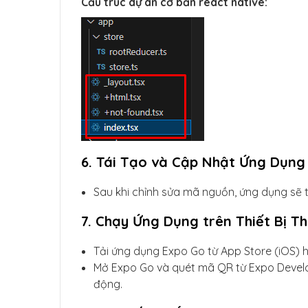
Cấu trúc dự án cơ bản react native:
6. Tái Tạo và Cập Nhật Ứng Dụng
Sau khi chỉnh sửa mã nguồn, ứng dụng sẽ 
7. Chạy Ứng Dụng trên Thiết Bị T
Tải ứng dụng Expo Go từ App Store (iOS) 
Mở Expo Go và quét mã QR từ Expo Develope
động.