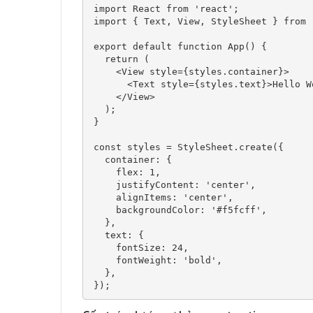
import React from 'react';

import { Text, View, StyleSheet } from '
export default function App() {

  return (

    <View style={styles.container}>

      <Text style={styles.text}>Hello World!</Text>

    </View>

  );

}

const styles = StyleSheet.create({

  container: {

    flex: 1,

    justifyContent: 'center',

    alignItems: 'center',

    backgroundColor: '#f5fcff',

  },

  text: {

    fontSize: 24,

    fontWeight: 'bold',

  },

});