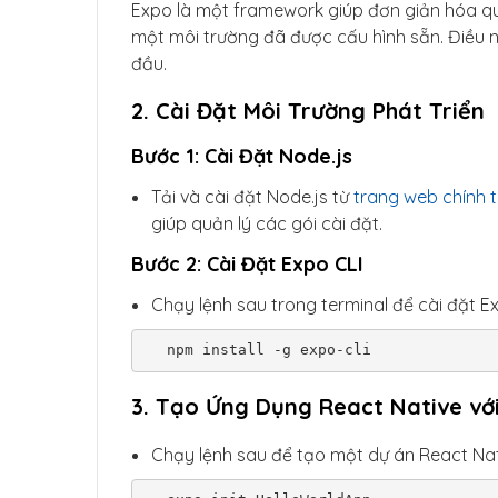
Expo là một framework giúp đơn giản hóa qu
một môi trường đã được cấu hình sẵn. Điều n
đầu.
2. Cài Đặt Môi Trường Phát Triển
Bước 1: Cài Đặt Node.js
Tải và cài đặt Node.js từ
trang web chính 
giúp quản lý các gói cài đặt.
Bước 2: Cài Đặt Expo CLI
Chạy lệnh sau trong terminal để cài đặt Ex
  npm install -g expo-cli
3. Tạo Ứng Dụng React Native vớ
Chạy lệnh sau để tạo một dự án React Nat