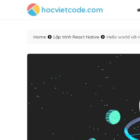
hocvietcode.com
Home
Lập trình React Native
Hello world với 