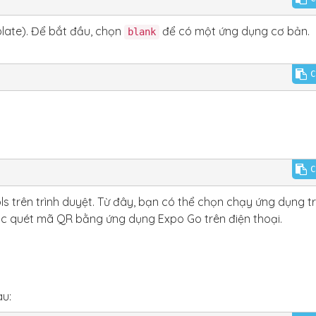
ate). Để bắt đầu, chọn
để có một ứng dụng cơ bản.
blank
C
C
s trên trình duyệt. Từ đây, bạn có thể chọn chạy ứng dụng t
hoặc quét mã QR bằng ứng dụng Expo Go trên điện thoại.
u: