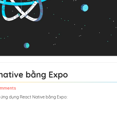
 native bằng Expo
omments
ạo ứng dụng React Native bằng Expo: