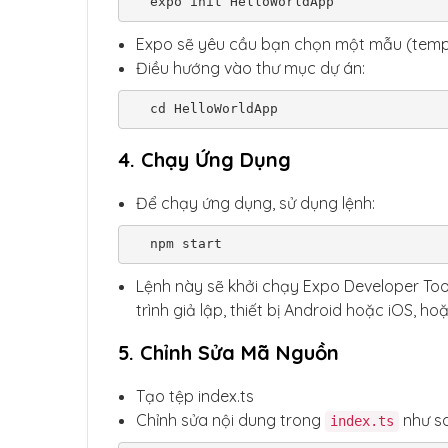
  expo init HelloWorldApp
Expo sẽ yêu cầu bạn chọn một mẫu (templ
Điều hướng vào thư mục dự án:
  cd HelloWorldApp
4. Chạy Ứng Dụng
Để chạy ứng dụng, sử dụng lệnh:
  npm start
Lệnh này sẽ khởi chạy Expo Developer Tool
trình giả lập, thiết bị Android hoặc iOS, 
5. Chỉnh Sửa Mã Nguồn
Tạo tệp index.ts
Chỉnh sửa nội dung trong
như sa
index.ts