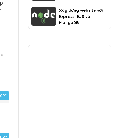
ấp
MongoDB
t
Xây dựng website với
Express, EJS và
MongoDB
cụ
OPY
OPY