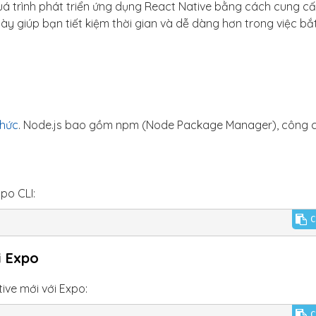
á trình phát triển ứng dụng React Native bằng cách cung c
ày giúp bạn tiết kiệm thời gian và dễ dàng hơn trong việc bắ
thức
. Node.js bao gồm npm (Node Package Manager), công 
po CLI:
C
i Expo
ive mới với Expo:
C