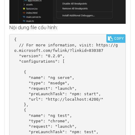
Nội dung file cấu hình:
COPY
{

  // For more information, visit: https://g
o.microsoft.com/fwlink/?linkid=830387

  "version": "0.2.0",

  "configurations": [

    {

      "name": "ng serve",

      "type": "msedge",

      "request": "launch",

      "preLaunchTask": "npm: start",

      "url": "http://localhost:4200/"

    },

    {

      "name": "ng test",

      "type": "chrome",

      "request": "launch",

      "preLaunchTask": "npm: test",
