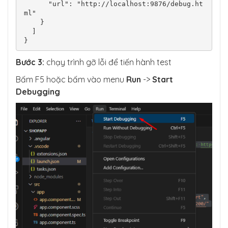
      "url": "http://localhost:9876/debug.ht
ml"

    }

  ]

Bước 3:
chạy trình gỡ lỗi để tiến hành test
Bấm F5 hoặc bấm vào menu
Run
->
Start
Debugging