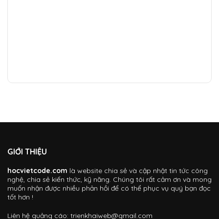
GIỚI THIỆU
hocvietcode.com
là website chia sẻ và cập nhật tin tức công
nghệ, chia sẻ kiến thức, kỹ năng. Chúng tôi rất cảm ơn và mong
muốn nhận được nhiều phản hồi để có thể phục vụ quý bạn đọc
tốt hơn !
Liên hệ quảng cáo:
trienkhaiweb@gmail.com