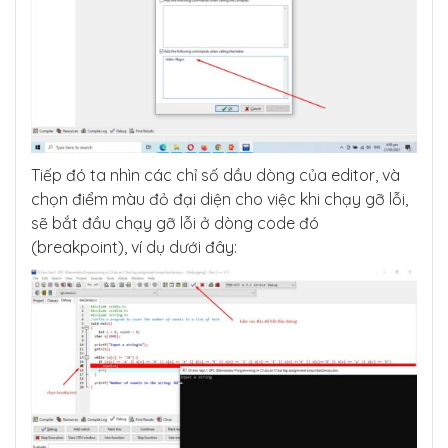
Tiếp đó ta nhìn các chỉ số dầu dòng của editor, và
chọn điểm màu đỏ đại diện cho việc khi chạy gỡ lỗi,
sẽ bắt đầu chạy gỡ lỗi ở dòng code đó
(breakpoint), ví dụ dưới đây: