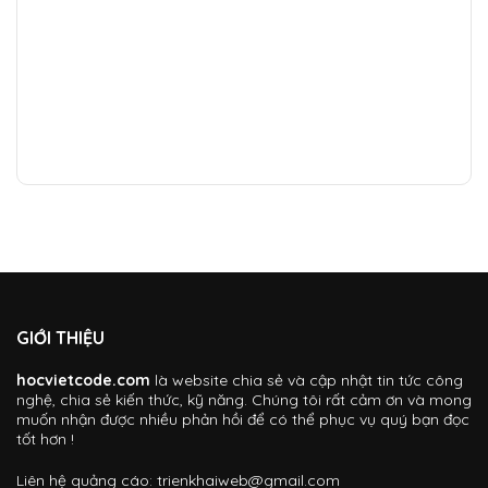
GIỚI THIỆU
hocvietcode.com
là website chia sẻ và cập nhật tin tức công
nghệ, chia sẻ kiến thức, kỹ năng. Chúng tôi rất cảm ơn và mong
muốn nhận được nhiều phản hồi để có thể phục vụ quý bạn đọc
tốt hơn !
Liên hệ quảng cáo:
trienkhaiweb@gmail.com