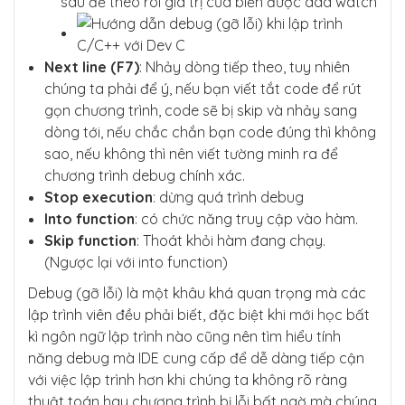
sau để theo rõi giá trị của biến được add watch
Next line (F7)
: Nhảy dòng tiếp theo, tuy nhiên
chúng ta phải để ý, nếu bạn viết tắt code để rút
gọn chương trình, code sẽ bị skip và nhảy sang
dòng tới, nếu chắc chắn bạn code đúng thì không
sao, nếu không thì nên viết tường minh ra để
chương trình debug chính xác.
Stop execution
: dừng quá trình debug
Into function
: có chức năng truy cập vào hàm.
Skip function
: Thoát khỏi hàm đang chạy.
(Ngược lại với into function)
Debug (gỡ lỗi) là một khâu khá quan trọng mà các
lập trình viên đều phải biết, đặc biệt khi mới học bất
kì ngôn ngữ lập trình nào cũng nên tìm hiểu tính
năng debug mà IDE cung cấp để dễ dàng tiếp cận
với việc lập trình hơn khi chúng ta không rõ ràng
thuật toán hay chương trình bị lỗi bất ngờ mà chúng