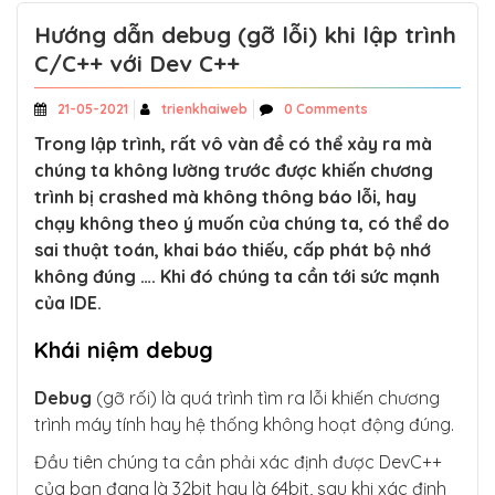
Hướng dẫn debug (gỡ lỗi) khi lập trình
C/C++ với Dev C++
21-05-2021
trienkhaiweb
0 Comments
Trong lập trình, rất vô vàn đề có thể xảy ra mà
chúng ta không lường trước được khiến chương
trình bị crashed mà không thông báo lỗi, hay
chạy không theo ý muốn của chúng ta, có thể do
sai thuật toán, khai báo thiếu, cấp phát bộ nhớ
không đúng …. Khi đó chúng ta cần tới sức mạnh
của IDE.
Khái niệm debug
Debug
(gỡ rối) là quá trình tìm ra lỗi khiến chương
trình máy tính hay hệ thống không hoạt động đúng.
Đầu tiên chúng ta cần phải xác định được DevC++
của bạn đang là 32bit hay là 64bit, sau khi xác định