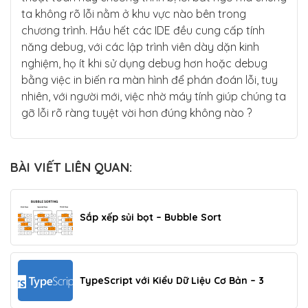
ta không rõ lỗi nằm ở khu vực nào bên trong
chương trình. Hầu hết các IDE đều cung cấp tính
năng debug, với các lập trình viên dày dặn kinh
nghiệm, họ ít khi sử dụng debug hơn hoặc debug
bằng việc in biến ra màn hình để phán đoán lỗi, tuy
nhiên, với người mới, việc nhờ máy tính giúp chúng ta
gỡ lỗi rõ ràng tuyệt vời hơn đúng không nào ?
BÀI VIẾT LIÊN QUAN:
Sắp xếp sủi bọt – Bubble Sort
TypeScript với Kiểu Dữ Liệu Cơ Bản – 3