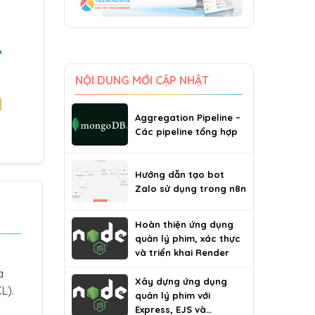
NỘI DUNG MỚI CẬP NHẬT
Aggregation Pipeline –
Các pipeline tổng hợp
Hướng dẫn tạo bot
Zalo sử dụng trong n8n
Hoàn thiện ứng dụng
quản lý phim, xác thực
và triển khai Render
a
Xây dựng ứng dụng
L).
quản lý phim với
Express, EJS và