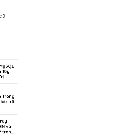
 dữ
 MySQL
m Tùy
rị
e Trong
lưu trữ
Truy
EN và
P trong