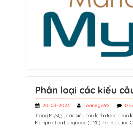
Phân loại các kiểu c
20-03-2023
Toanngo92
0 
Trong MySQL, các kiểu câu lệnh được phân l
Manipulation Language (DML), Transaction C