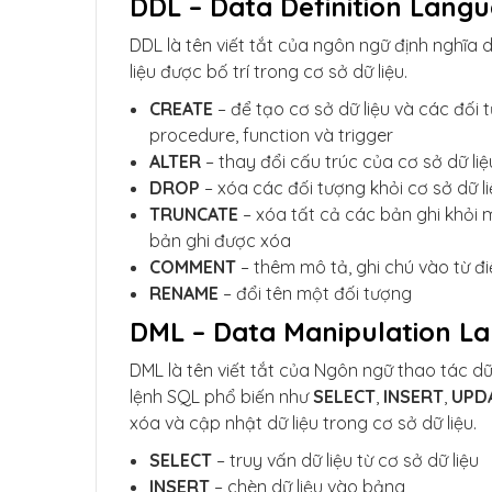
DDL – Data Definition Lang
DDL là tên viết tắt của ngôn ngữ định nghĩa d
liệu được bố trí trong cơ sở dữ liệu.
CREATE
– để tạo cơ sở dữ liệu và các đối t
procedure, function và trigger
ALTER
– thay đổi cấu trúc của cơ sở dữ liệ
DROP
– xóa các đối tượng khỏi cơ sở dữ l
TRUNCATE
– xóa tất cả các bản ghi khỏi
bản ghi được xóa
COMMENT
– thêm mô tả, ghi chú ​​vào từ đi
RENAME
– đổi tên một đối tượng
DML – Data Manipulation L
DML là tên viết tắt của Ngôn ngữ thao tác dữ
lệnh SQL phổ biến như
SELECT
,
INSERT
,
UPD
xóa và cập nhật dữ liệu trong cơ sở dữ liệu.
SELECT
– truy vấn dữ liệu từ cơ sở dữ liệu
INSERT
– chèn dữ liệu vào bảng