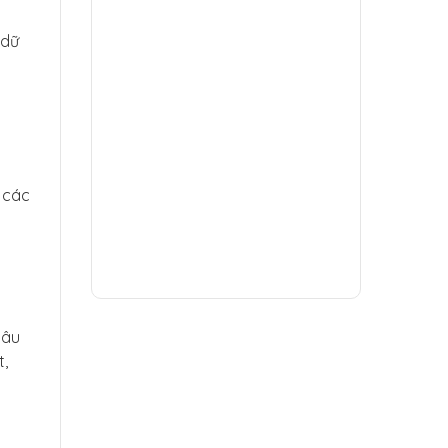
 dữ
 các
câu
t,