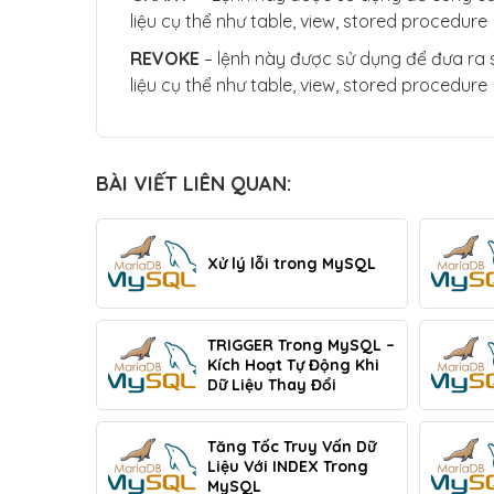
liệu cụ thể như table, view, stored procedure
REVOKE
– lệnh này được sử dụng để đưa ra 
liệu cụ thể như table, view, stored procedure
BÀI VIẾT LIÊN QUAN:
Xử lý lỗi trong MySQL
TRIGGER Trong MySQL –
Kích Hoạt Tự Động Khi
Dữ Liệu Thay Đổi
Tăng Tốc Truy Vấn Dữ
Liệu Với INDEX Trong
MySQL