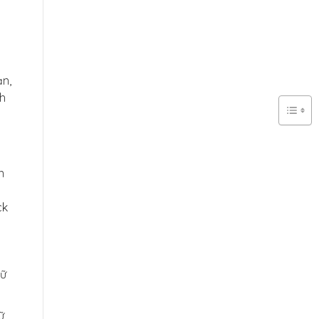
ản,
nh
n
ck
dữ
ữ