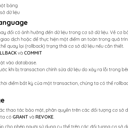
 một bảng
sở dữ liệu
Language
y đổi có ảnh hưởng đến dữ liệu trong cơ sở dữ liệu. Về cơ b
giao dịch hoặc để thực hiện một điểm an toàn trong quá trì
ể quay lại (rollback) trạng thái cơ sở dữ liệu nếu cần thiết.
LLBACK
và
COMMIT
hật vào database.
ước khi bị transaction chỉnh sửa dữ liệu do xảy ra lỗi trong bê
 thời điểm bất kỳ của một transaction, chúng ta có thể rollba
ge
ác thao tác bảo mật, phân quyền trên các đối tượng cơ sở 
 ta có
GRANT
và
REVOKE
.
 cho phép người sử dụng cụ thể trên các đối tượng cơ sở d