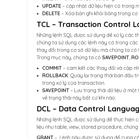
UPDATE
– cập nhật dữ liệu hiện có trong
DELETE
– Xóa bản ghi khỏi bảng trong cơ 
TCL – Transaction Control 
Những lệnh SQL được sử dụng để xử lý các tha
chúng ta sử dụng các lệnh này có trong các 
thay đổi trong cơ sở dữ liệu mà chúng ta có th
Trong mục này, chúng ta có
SAVEPOINT
,
RO
COMMIT
– cam kết các thay đổi và cập n
ROLLBACK
: Quay lại trạng thái ban đầu tr
trong xử lý của transaction.
SAVEPOINT
– Lưu trạng thái dữ liệu ở một
về trạng thái này bất cứ khi nào.
DCL – Data Control Langua
Những lệnh SQL được sử dụng để thực hiện c
liệu như table, view, stored procedure, chúng
GRANT
–
Lệnh này được sử dụng để cung cấp