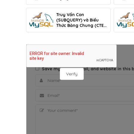
Truy Vấn Con
(SUBQUERY) và Biểu
Thức Bảng Chung (CTE)
Trong MySQL
THÊM BÌNH LUẬN
Save my name, email, and website in this 
Verify