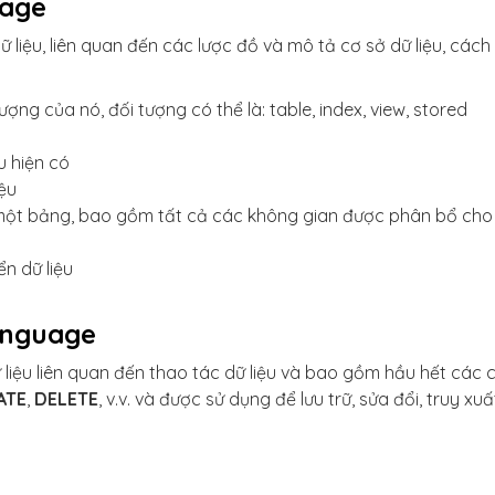
uage
ữ liệu, liên quan đến các lược đồ và mô tả cơ sở dữ liệu, cách
ượng của nó, đối tượng có thể là: table, index, view, stored
u hiện có
iệu
 một bảng, bao gồm tất cả các không gian được phân bổ cho
ển dữ liệu
anguage
 liệu liên quan đến thao tác dữ liệu và bao gồm hầu hết các 
ATE
,
DELETE
, v.v. và được sử dụng để lưu trữ, sửa đổi, truy xuấ