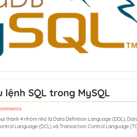
âu lệnh SQL trong MySQL
Comments
oại thành 4 nhóm nhỏ là Data Definition Language (DDL), Dat
ontrol Language (DCL) và Transaction Control Language (TC