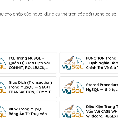
sự cho phép của người dùng cụ thể trên các đối tượng cơ sở
TCL Trong MySQL –
FUNCTION Trong
Quản Lý Giao Dịch Với
– Định Nghĩa Hà
COMMIT, ROLLBACK,
Chỉnh Trả Về Giá T
SAVEPOINT
Giao Dịch (Transaction)
Stored Procedur
Trong MySQL — START
MySQL — thủ tục 
TRANSACTION, COMMIT,
ROLLBACK
Điều Kiện Trong 
VIEW Trong MySQL —
Vấn Với CASE WH
Bảng Ảo Từ Truy Vấn
Wildcard, REGEX