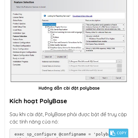
Hướng dẫn cài đặt polybase
Kích hoạt PolyBase
Sau khi cài đặt, PolyBase phải được bật để truy cập
các tính năng của nó:
COPY
exec sp_configure @configname = 'polybase en