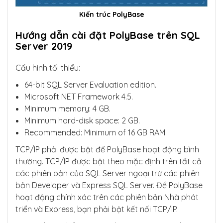
Kiến trúc PolyBase
Hướng dẫn cài đặt PolyBase trên SQL
Server 2019
Cấu hình tối thiểu:
64-bit SQL Server Evaluation edition.
Microsoft NET Framework 4.5.
Minimum memory: 4 GB.
Minimum hard-disk space: 2 GB.
Recommended: Minimum of 16 GB RAM.
TCP/IP phải được bật để PolyBase hoạt động bình
thường. TCP/IP được bật theo mặc định trên tất cả
các phiên bản của SQL Server ngoại trừ các phiên
bản Developer và Express SQL Server. Để PolyBase
hoạt động chính xác trên các phiên bản Nhà phát
triển và Express, bạn phải bật kết nối TCP/IP.