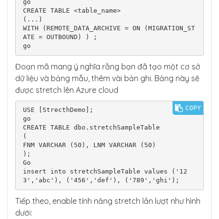
go

CREATE TABLE <table_name>

(...)

WITH (REMOTE_DATA_ARCHIVE = ON (MIGRATION_ST
ATE = OUTBOUND) ) ;

go
Đoạn mã mang ý nghĩa rằng bạn đã tạo một cơ sở
dữ liệu và bảng mẫu, thêm vài bản ghi. Bảng này sẽ
được stretch lên Azure cloud
COPY
USE [StrecthDemo];

go

CREATE TABLE dbo.stretchSampleTable

(

FNM VARCHAR (50), LNM VARCHAR (50)

);

Go

insert into stretchSampleTable values ('12
3','abc'), ('456','def'), ('789','ghi');
Tiếp theo, enable tính năng stretch lần lượt như hình
dưới: