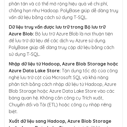
phân tán và có thể mở rộng hiệu quả về chi phí,
chẳng hạn như Hadoop. PolyBase giúp dễ dàng truy
vấn dữ liệu bằng cách sử dụng T-SQL.
Dữ liệu truy vấn được lưu trữ trong Bộ lưu trữ
Azure Blob:
Bộ lưu trữ Azure Blob là nơi thuận tiện
để lưu trữ dữ liệu để các dịch vụ Azure sử dụng.
PolyBase giúp dễ dàng truy cập dữ liệu bằng cách
sử dụng T-SQL.
Nhập dữ liệu từ Hadoop, Azure Blob Storage hoặc
Azure Data Lake Store:
Tận dụng tốc độ của công
nghệ lưu trữ cột của Microsoft SQL và khả năng
phân tích bằng cách nhập dữ liệu từ Hadoop, Azure
Blob Storage hoặc Azure Data Lake Store vào các
bảng quan hệ. Không cần công cụ Trích xuất,
Chuyển đổi và Tải (ETL) hoặc công cụ nhập riêng
biệt.
Xuất dữ liệu sang Hadoop, Azure Blob Storage