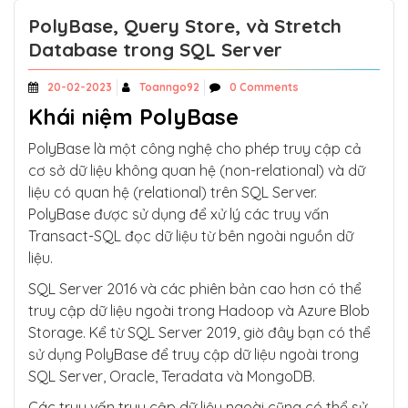
PolyBase, Query Store, và Stretch
Database trong SQL Server
20-02-2023
Toanngo92
0 Comments
Khái niệm PolyBase
PolyBase là một công nghệ cho phép truy cập cả
cơ sở dữ liệu không quan hệ (non-relational) và dữ
liệu có quan hệ (relational) trên SQL Server.
PolyBase được sử dụng để xử lý các truy vấn
Transact-SQL đọc dữ liệu từ bên ngoài nguồn dữ
liệu.
SQL Server 2016 và các phiên bản cao hơn có thể
truy cập dữ liệu ngoài trong Hadoop và Azure Blob
Storage. Kể từ SQL Server 2019, giờ đây bạn có thể
sử dụng PolyBase để truy cập dữ liệu ngoài trong
SQL Server, Oracle, Teradata và MongoDB.
Các truy vấn truy cập dữ liệu ngoài cũng có thể sử