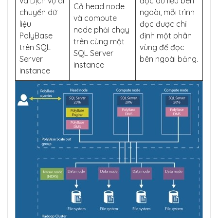
và Dịch vụ di
đọc dữ liệu bên
Cả head node
chuyển dữ
ngoài, mỗi trình
và compute
liệu
đọc được chỉ
node phải chạy
PolyBase
định một phân
trên cùng một
trên SQL
vùng để đọc
SQL Server
Server
bên ngoài bảng.
instance
instance