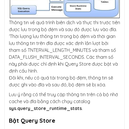
Thông tin về quá trình biên dịch và thực thi trước tiên
được lưu trong bộ đệm và sau đó được lưu vào đĩa.
‘Thời lượng lưu thông tin trong bộ đệm và thời gian
lưu thông tin trên đĩa được xác định lần lượt bởi
tham số TNTERVAL_LENGTH_MINUTES và tham số
DATA_FLUSH_INTERVAL_SECONDS. Các tham số
này phải được chỉ định khi Query Store được bật và
định cấu hình.
Đôi khi, nếu có quá tải trong bộ đệm, thông tin sẽ
được ghi vào đĩa và sau đó, bộ đệm sẽ bị xóa.
Lưu ý rằng có thể truy cập thông tin trên cả bộ nhớ
cache và đĩa bằng cách chạy catalog
sys.query_store_runtime_stats
.
Bật Query Store