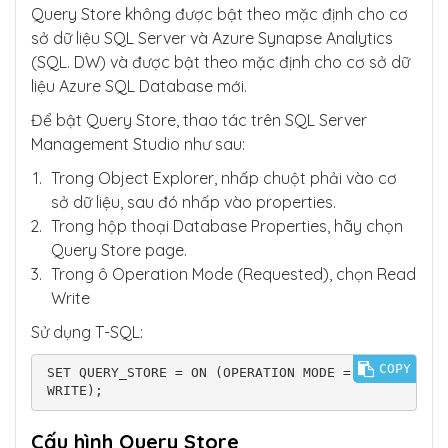
Query Store không được bật theo mặc định cho cơ
sở dữ liệu SQL Server và Azure Synapse Analytics
(SQL. DW) và được bật theo mặc định cho cơ sở dữ
liệu Azure SQL Database mới.
Để bật Query Store, thao tác trên SQL Server
Management Studio như sau:
Trong Object Explorer, nhấp chuột phải vào cơ
sở dữ liệu, sau đó nhấp vào properties.
Trong hộp thoại Database Properties, hãy chọn
Query Store page.
Trong ô Operation Mode (Requested), chọn Read
Write
Sử dụng T-SQL:
COPY
SET QUERY_STORE = ON (OPERATION MODE = READ_
WRITE);
Cấu hình Query Store