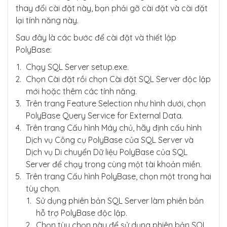
thay đổi cài đặt này, bạn phải gỡ cài đặt và cài đặt
lại tính năng này.
Sau đây là các bước để cài đặt và thiết lập
PolyBase:
Chạy SQL Server setup.exe.
Chọn Cài đặt rồi chọn Cài đặt SQL Server độc lập
mới hoặc thêm các tính năng.
Trên trang Feature Selection như hình dưới, chọn
PolyBase Query Service for External Data.
Trên trang Cấu hình Máy chủ, hãy định cấu hình
Dịch vụ Công cụ PolyBase của SQL Server và
Dịch vụ Di chuyển Dữ liệu PolyBase của SQL
Server để chạy trong cùng một tài khoản miền.
Trên trang Cấu hình PolyBase, chọn một trong hai
tùy chọn.
Sử dụng phiên bản SQL Server làm phiên bản
hỗ trợ PolyBase độc lập.
Chọn tùy chọn này để sử dụng phiên bản SQL