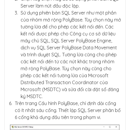
Server làm nút đầu độc lập.
Sử dụng phiên bản SQL Server như một phần
của nhóm mở rộng PolyBase. Tùy chọn này mở
tường lửa để cho phép các kết nối đến. Các
kết nối được phép cho Công cụ cơ sở dữ liệu
máy chủ SQL, SQL Server PolyBase Engine,
dịch vụ SQL Server PolyBase Data Movement
và trình duyệt SQL. Tường lửa cũng cho phép
các kết nối đến từ các nút khác trong nhóm
mở rộng PolyBase. Tùy chọn này cũng cho
phép các kết nối tường lửa của Microsoft
Distributed Transaction Coordinator của
Microsoft (MSDTC) và sửa đổi cài đặt sổ đăng
ký MSDTC.
Trên trang Cấu hình PolyBase, chỉ định dải cổng
có ít nhất sáu cổng. Thiết lập SQL Server phân bổ
6 cổng khả dụng đầu tiên trong phạm vi.