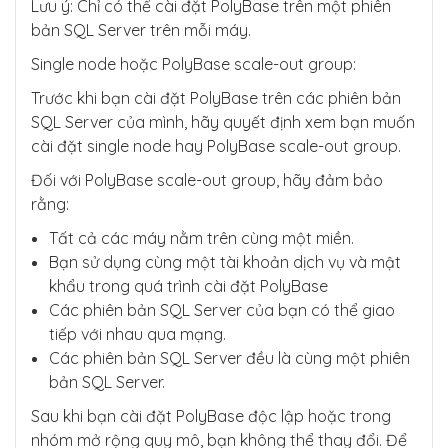
Lưu ý: Chỉ có thể cài đặt PolyBase trên một phiên
bản SQL Server trên mỗi máy.
Single node hoặc PolyBase scale-out group:
Trước khi bạn cài đặt PolyBase trên các phiên bản
SQL Server của mình, hãy quyết định xem bạn muốn
cài đặt single node hay PolyBase scale-out group.
Đối với PolyBase scale-out group, hãy đảm bảo
rằng:
Tất cả các máy nằm trên cùng một miền.
Bạn sử dụng cùng một tài khoản dịch vụ và mật
khẩu trong quá trình cài đặt PolyBase
Các phiên bản SQL Server của bạn có thể giao
tiếp với nhau qua mạng.
Các phiên bản SQL Server đều là cùng một phiên
bản SQL Server.
Sau khi bạn cài đặt PolyBase độc lập hoặc trong
nhóm mở rộng quy mô, bạn không thể thay đổi. Để