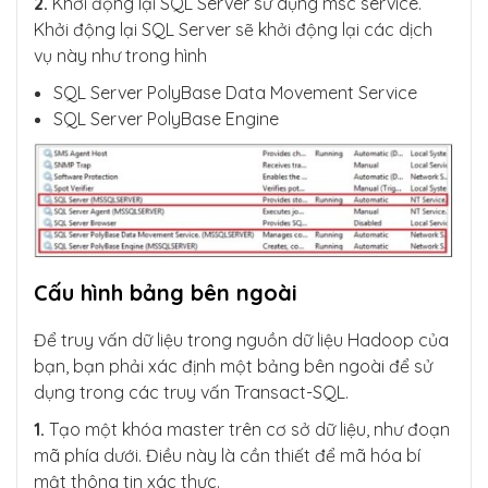
2.
Khởi động lại SQL Server sử dụng msc service.
Khởi động lại SQL Server sẽ khởi động lại các dịch
vụ này như trong hình
SQL Server PolyBase Data Movement Service
SQL Server PolyBase Engine
Cấu hình bảng bên ngoài
Để truy vấn dữ liệu trong nguồn dữ liệu Hadoop của
bạn, bạn phải xác định một bảng bên ngoài để sử
dụng trong các truy vấn Transact-SQL.
1.
Tạo một khóa master trên cơ sở dữ liệu, như đoạn
mã phía dưới. Điều này là cần thiết để mã hóa bí
mật thông tin xác thực.