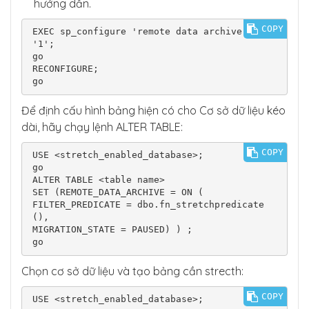
hướng dẫn.
COPY
EXEC sp_configure 'remote data archive', 
'1';

go

RECONFIGURE;

go
Để định cấu hình bảng hiện có cho Cơ sở dữ liệu kéo
dài, hãy chạy lệnh ALTER TABLE:
COPY
USE <stretch_enabled_database>;

go

ALTER TABLE <table name>

SET (REMOTE_DATA_ARCHIVE = ON (

FILTER_PREDICATE = dbo.fn_stretchpredicate
(),

MIGRATION_STATE = PAUSED) ) ;

go
Chọn cơ sở dữ liệu và tạo bảng cần strecth:
COPY
USE <stretch_enabled_database>;
