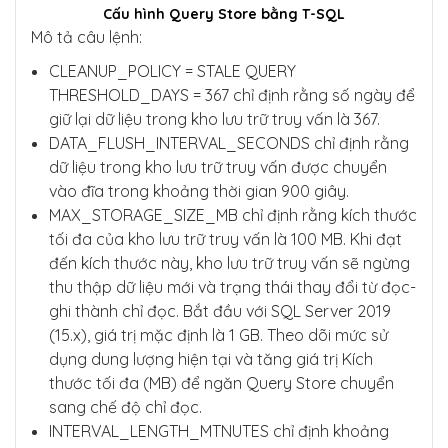
Cấu hình Query Store bằng T-SQL
Mô tả câu lệnh:
CLEANUP_POLICY = STALE QUERY
THRESHOLD_DAYS = 367 chỉ định rằng số ngày để
giữ lại dữ liệu trong kho lưu trữ truy vấn là 367.
DATA_FLUSH_INTERVAL_SECONDS chỉ định rằng
dữ liệu trong kho lưu trữ truy vấn được chuyển
vào đĩa trong khoảng thời gian 900 giây.
MAX_STORAGE_SIZE_MB chỉ định rằng kích thước
tối đa của kho lưu trữ truy vấn là 100 MB. Khi đạt
đến kích thước này, kho lưu trữ truy vấn sẽ ngừng
thu thập dữ liệu mới và trạng thái thay đổi từ đọc-
ghi thành chỉ đọc. Bắt đầu với SQL Server 2019
(15.x), giá trị mặc định là 1 GB. Theo dõi mức sử
dụng dung lượng hiện tại và tăng giá trị Kích
thước tối đa (MB) để ngăn Query Store chuyển
sang chế độ chỉ đọc.
INTERVAL_LENGTH_MTNUTES chỉ định khoảng