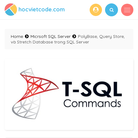
hocvietcode.com
Home
Micrsoft SQL Server
PolyBase, Query Store,
và Stretch Database trong SQL Server