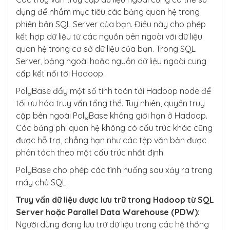
dụng để nhắm mục tiêu các bảng quan hệ trong
phiên bản SQL Server của bạn. Điều này cho phép
kết hợp dữ liệu từ các nguồn bên ngoài với dữ liệu
quan hệ trong cơ sở dữ liệu của bạn. Trong SQL
Server, bảng ngoài hoặc nguồn dữ liệu ngoài cung
cấp kết nối tới Hadoop.
PolyBase đẩy một số tính toán tới Hadoop node để
tối ưu hóa truy vấn tổng thể. Tuy nhiên, quyền truy
cập bên ngoài PolyBase không giới hạn ở Hadoop.
Các bảng phi quan hệ không có cấu trúc khác cũng
được hỗ trợ, chẳng hạn như các tệp văn bản được
phân tách theo một cấu trúc nhất định.
PolyBase cho phép các tình huống sau xảy ra trong
máy chủ SQL:
Truy vấn dữ liệu được lưu trữ trong Hadoop từ SQL
Server hoặc Parallel Data Warehouse (PDW):
Người dùng đang lưu trữ dữ liệu trong các hệ thống