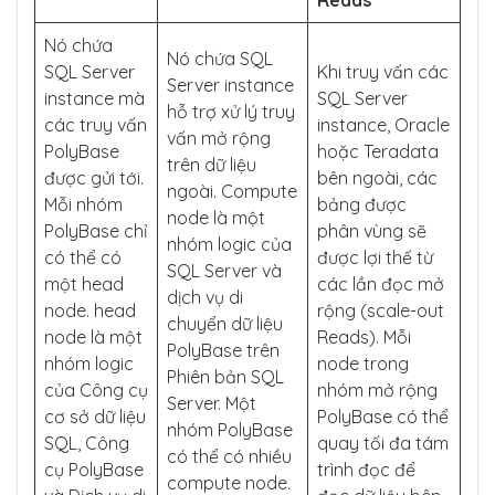
Nó chứa
Nó chứa SQL
SQL Server
Khi truy vấn các
Server instance
instance mà
SQL Server
hỗ trợ xử lý truy
các truy vấn
instance, Oracle
vấn mở rộng
PolyBase
hoặc Teradata
trên dữ liệu
được gửi tới.
bên ngoài, các
ngoài. Compute
Mỗi nhóm
bảng được
node là một
PolyBase chỉ
phân vùng sẽ
nhóm logic của
có thể có
được lợi thế từ
SQL Server và
một head
các lần đọc mở
dịch vụ di
node. head
rộng (scale-out
chuyển dữ liệu
node là một
Reads). Mỗi
PolyBase trên
nhóm logic
node trong
Phiên bản SQL
của Công cụ
nhóm mở rộng
Server. Một
cơ sở dữ liệu
PolyBase có thể
nhóm PolyBase
SQL, Công
quay tối đa tám
có thể có nhiều
cụ PolyBase
trình đọc để
compute node.