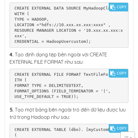
COPY
CREATE EXTERNAL DATA SOURCE MyHadoopCluster 
WITH (

TYPE = HADOOP,

LOCATION ="hdfs://10.xxx.xx.xxx:xxxx" ,

RESOURCE MANAGER LOCATION = '10.xxx.xx.xxx:x
xxx',

CREDENTIAL = HadoopUsercustom);
4.
Tạo định dạng tệp bên ngoài với CREATE
EXTERNAL FILE FORMAT như sau:
COPY
CREATE EXTERNAL FILE FORWAT TextFileFornat W
ITH (

FORMAT TYPE = DELIMITEDTEXT,

FORMAT_OPTIONS (FIELD_TERMINATOR = '|',

USE_TYPE_DEFAULT = TRUE));
5.
Tạo một bảng bên ngoài trỏ đến dữ liệu được lưu
trữ trong Hadoop như sau:
COPY
CREATE EXTERNAL TABLE (dbo). [myCustomData] 
(
