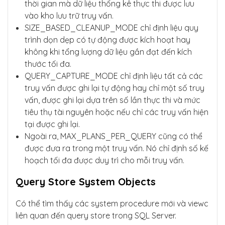
thời gian mà dữ liệu thống kê thực thi được lưu
vào kho lưu trữ truy vấn.
SIZE_BASED_CLEANUP_MODE chỉ định liệu quy
trình dọn dẹp có tự động được kích hoạt hay
không khi tổng lượng dữ liệu gần đạt đến kích
thước tối đa.
QUERY_CAPTURE_MODE chỉ định liệu tất cả các
truy vấn được ghi lại tự động hay chỉ một số truy
vấn, được ghi lại dựa trên số lần thực thi và mức
tiêu thụ tài nguyên hoặc nếu chỉ các truy vấn hiện
tại được ghi lại.
Ngoài ra, MAX_PLANS_PER_QUERY cũng có thể
được đưa ra trong một truy vấn. Nó chỉ định số kế
hoạch tối đa được duy trì cho mỗi truy vấn.
Query Store System Objects
Có thể tìm thấy các system procedure mới và viewc
liên quan đến query store trong SQL Server.