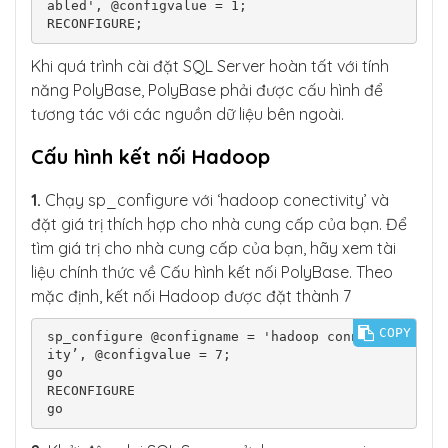
abled', @configvalue = 1;

RECONFIGURE;
Khi quá trình cài đặt SQL Server hoàn tất với tính
năng PolyBase, PolyBase phải được cấu hình để
tương tác với các nguồn dữ liệu bên ngoài.
Cấu hình kết nối Hadoop
1.
Chạy sp_configure với ‘hadoop conectivity’ và
đặt giá trị thích hợp cho nhà cung cấp của bạn. Để
tìm giá trị cho nhà cung cấp của bạn, hãy xem tài
liệu chính thức về Cấu hình kết nối PolyBase. Theo
mặc định, kết nối Hadoop được đặt thành 7
COPY
sp_configure @configname = 'hadoop connectiv
ity’, @configvalue = 7;

go

RECONFIGURE

go