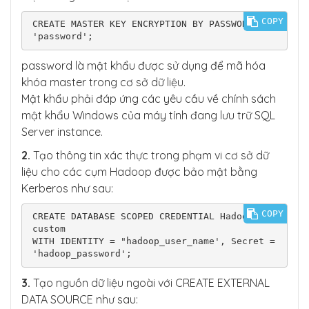
COPY
CREATE MASTER KEY ENCRYPTION BY PASSWORD = 
'password';
password là mật khẩu được sử dụng để mã hóa
khóa master trong cơ sở dữ liệu.
Mật khẩu phải đáp ứng các yêu cầu về chính sách
mật khẩu Windows của máy tính đang lưu trữ SQL
Server instance.
2.
Tạo thông tin xác thực trong phạm vi cơ sở dữ
liệu cho các cụm Hadoop được bảo mật bằng
Kerberos như sau:
COPY
CREATE DATABASE SCOPED CREDENTIAL HadoopUser
custom

WITH IDENTITY = "hadoop_user_name', Secret = 
'hadoop_password';
3.
Tạo nguồn dữ liệu ngoài với CREATE EXTERNAL
DATA SOURCE như sau: