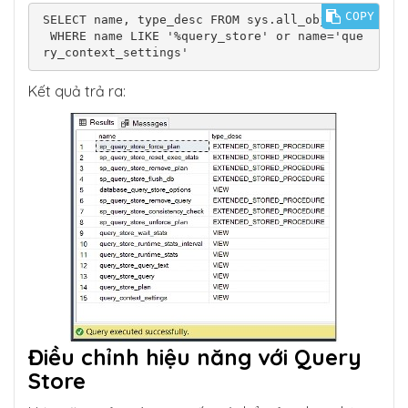
COPY
SELECT name, type_desc FROM sys.all_objects

 WHERE name LIKE '%query_store' or name='que
ry_context_settings'
Kết quả trả ra:
Điều chỉnh hiệu năng với Query
Store