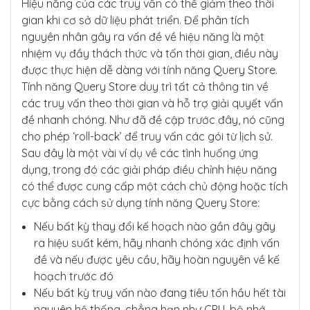
Hiệu năng của các truy vấn có thể giảm theo thời
gian khi cơ sở dữ liệu phát triển. Để phân tích
nguyên nhân gây ra vấn đề về hiệu năng là một
nhiệm vụ đầy thách thức và tốn thời gian, điều này
được thực hiện dễ dàng với tính năng Query Store.
Tính năng Query Store duy trì tất cả thông tin về
các truy vấn theo thời gian và hỗ trợ giải quyết vấn
đề nhanh chóng. Như đã đề cập trước đây, nó cũng
cho phép ‘roll-back’ để truy vấn các gói từ lịch sử.
Sau đây là một vài ví dụ về các tình huống ứng
dụng, trong đó các giải pháp điều chỉnh hiệu năng
có thể được cung cấp một cách chủ động hoặc tích
cực bằng cách sử dụng tính năng Query Store:
Nếu bất kỳ thay đổi kế hoạch nào gần đây gây
ra hiệu suất kém, hãy nhanh chóng xác định vấn
đề và nếu được yêu cầu, hãy hoàn nguyên về kế
hoạch trước đó
Nếu bất kỳ truy vấn nào đang tiêu tốn hầu hết tài
nguyên hệ thống, chẳng hạn như CPU, bộ nhớ