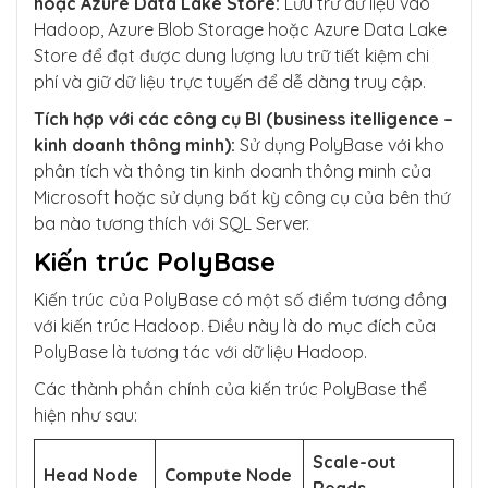
hoặc Azure Data Lake Store:
Lưu trữ dữ liệu vào
Hadoop, Azure Blob Storage hoặc Azure Data Lake
Store để đạt được dung lượng lưu trữ tiết kiệm chi
phí và giữ dữ liệu trực tuyến để dễ dàng truy cập.
Tích hợp với các công cụ BI (business itelligence –
kinh doanh thông minh):
Sử dụng PolyBase với kho
phân tích và thông tin kinh doanh thông minh của
Microsoft hoặc sử dụng bất kỳ công cụ của bên thứ
ba nào tương thích với SQL Server.
Kiến trúc PolyBase
Kiến trúc của PolyBase có một số điểm tương đồng
với kiến trúc Hadoop. Điều này là do mục đích của
PolyBase là tương tác với dữ liệu Hadoop.
Các thành phần chính của kiến trúc PolyBase thể
hiện như sau:
Scale-out
Head Node
Compute Node
Reads