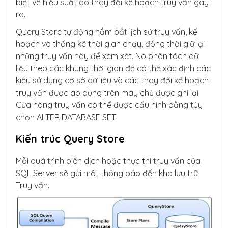
biệt về hiệu suất do thay đổi kế hoạch truy vấn gây
ra.
Query Store tự động nắm bắt lịch sử truy vấn, kế
hoạch và thống kê thời gian chạy, đồng thời giữ lại
những truy vấn này để xem xét. Nó phân tách dữ
liệu theo các khung thời gian để có thể xác định các
kiểu sử dụng cơ sở dữ liệu và các thay đổi kế hoạch
truy vấn được áp dụng trên máy chủ được ghi lại.
Cửa hàng truy vấn có thể được cấu hình bằng tùy
chọn ALTER DATABASE SET.
Kiến trúc Query Store
Mỗi quá trình biên dịch hoặc thực thi truy vấn của
SQL Server sẽ gửi một thông báo đến kho lưu trữ
Truy vấn.