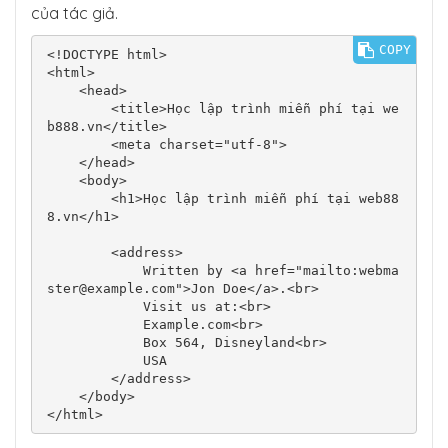
của tác giả.
COPY
<!DOCTYPE html>

<html>

    <head>

        <title>Học lập trình miễn phí tại we
b888.vn</title>

        <meta charset="utf-8">

    </head>

    <body>

        <h1>Học lập trình miễn phí tại web88
8.vn</h1>

        <address>

            Written by <a href="mailto:
webma
ster@example.com
">Jon Doe</a>.<br> 

            Visit us at:<br>

            Example.com<br>

            Box 564, Disneyland<br>

            USA

        </address>

    </body>

</html>