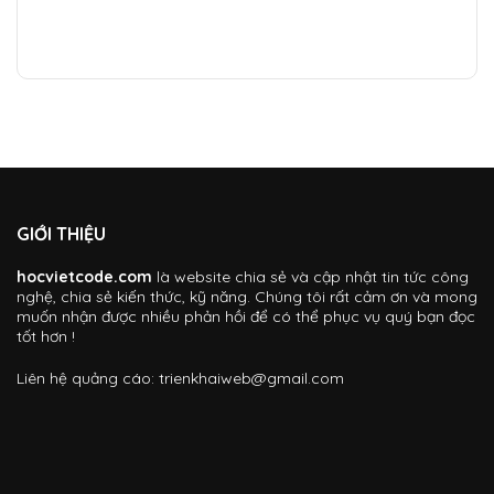
GIỚI THIỆU
hocvietcode.com
là website chia sẻ và cập nhật tin tức công
nghệ, chia sẻ kiến thức, kỹ năng. Chúng tôi rất cảm ơn và mong
muốn nhận được nhiều phản hồi để có thể phục vụ quý bạn đọc
tốt hơn !
Liên hệ quảng cáo:
trienkhaiweb@gmail.com