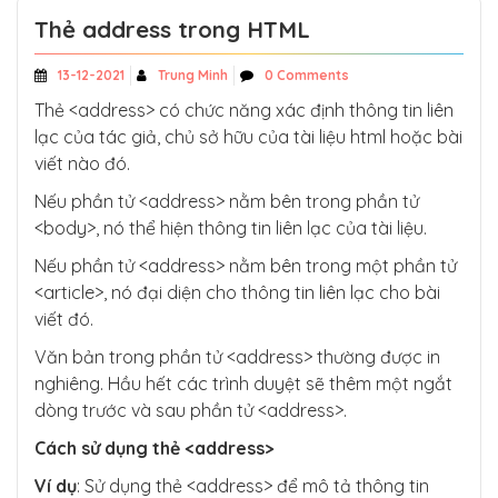
Thẻ address trong HTML
13-12-2021
Trung Minh
0 Comments
Thẻ <address> có chức năng xác định thông tin liên
lạc của tác giả, chủ sở hữu của tài liệu html hoặc bài
viết nào đó.
Nếu phần tử <address> nằm bên trong phần tử
<body>, nó thể hiện thông tin liên lạc của tài liệu.
Nếu phần tử <address> nằm bên trong một phần tử
<article>, nó đại diện cho thông tin liên lạc cho bài
viết đó.
Văn bản trong phần tử <address> thường được in
nghiêng. Hầu hết các trình duyệt sẽ thêm một ngắt
dòng trước và sau phần tử <address>.
Cách sử dụng thẻ <address>
Ví dụ
: Sử dụng thẻ <address> để mô tả thông tin