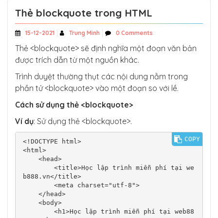
Thẻ blockquote trong HTML
15-12-2021
Trung Minh
0 Comments
Thẻ <blockquote> sẽ định nghĩa một đoạn văn bản
được trích dẫn từ một nguồn khác.
Trình duyệt thường thụt các nội dung nằm trong
phần tử <blockquote> vào một đoạn so với lề.
Cách sử dụng thẻ <blockquote>
Ví dụ
: Sử dụng thẻ <blockquote>.
COPY
<!DOCTYPE html>

<html>

    <head>

        <title>Học lập trình miễn phí tại we
b888.vn</title>

        <meta charset="utf-8">

    </head>

    <body>

        <h1>Học lập trình miễn phí tại web88