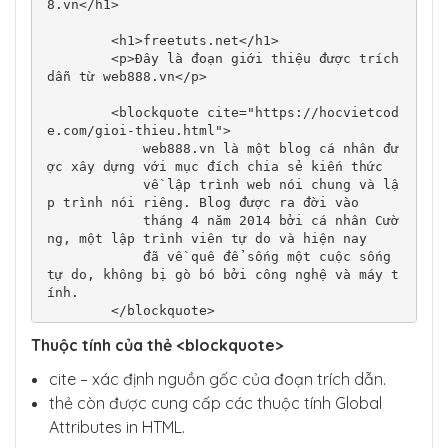
8.vn</h1>

        <h1>freetuts.net</h1>

        <p>Đây là đoạn giới thiệu được trích 
dẫn từ web888.vn</p>

        <blockquote cite="https://hocvietcod
e.com/gioi-thieu.html">

            web888.vn là một blog cá nhân đư
ợc xây dựng với mục đích chia sẻ kiến thức

            về lập trình web nói chung và lậ
p trình nói riêng. Blog được ra đời vào 

            tháng 4 năm 2014 bởi cá nhân Cườ
ng, một lập trình viên tự do và hiện nay 

            đã về quê để sống một cuộc sống 
tự do, không bị gò bó bởi công nghệ và máy t
ính.

        </blockquote>

    </body>

Thuộc tính của thẻ <blockquote>
</html>
cite – xác định nguồn gốc của đoạn trích dẫn.
thẻ còn được cung cấp các thuộc tính Global
Attributes in HTML.