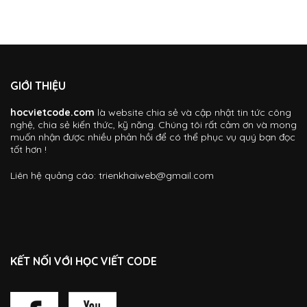
GIỚI THIỆU
hocvietcode.com
là website chia sẻ và cập nhật tin tức công
nghệ, chia sẻ kiến thức, kỹ năng. Chúng tôi rất cảm ơn và mong
muốn nhận được nhiều phản hồi để có thể phục vụ quý bạn đọc
tốt hơn !
Liên hệ quảng cáo:
trienkhaiweb@gmail.com
KẾT NỐI VỚI HỌC VIẾT CODE