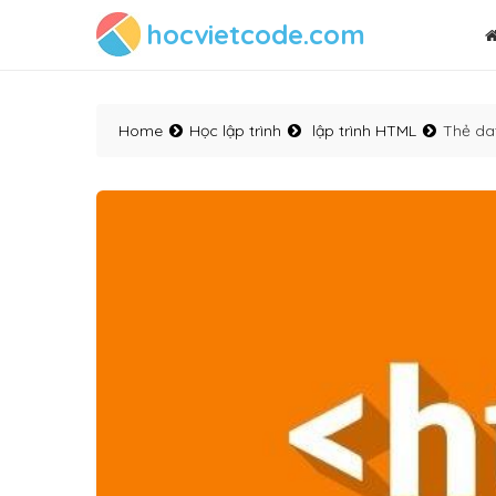
hocvietcode.com
Home
Học lập trình
lập trình HTML
Thẻ da