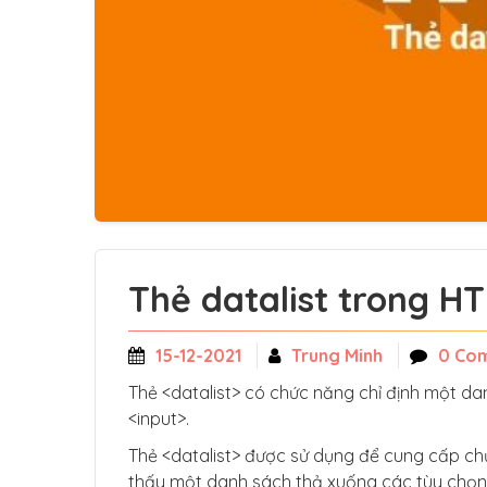
Thẻ datalist trong H
15-12-2021
Trung Minh
0 Co
Thẻ <datalist> có chức năng chỉ định một d
<input>.
Thẻ <datalist> được sử dụng để cung cấp ch
thấy một danh sách thả xuống các tùy chọn t