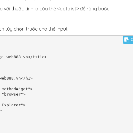
p với thuộc tính id của thẻ <datalist> để ràng buộc.
ch tùy chọn trước cho thẻ input.
C