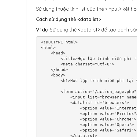
Sử dụng thuộc tính list của thẻ <input> kết hợ
Cách sử dụng thẻ <datalist>
Ví dụ
: Sử dụng thẻ <datalist> để tạo danh sá
<!DOCTYPE html>

<html>

    <head>

        <title>Học lập trình miễn phí tại web888.vn</title>

        <meta charset="utf-8">

    </head>

    <body>

        <h1>Học lập trình miễn phí tại web888.vn</h1>

        <form action="/action_page.php" method="get">

            <input list="browsers" name="browser">

            <datalist id="browsers">

                <option value="Internet Explorer">

                <option value="Firefox">

                <option value="Chrome">

                <option value="Opera">

                <option value="Safari">

            </datalist>
