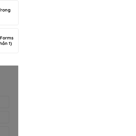
Trong
 Forms
hần 1)