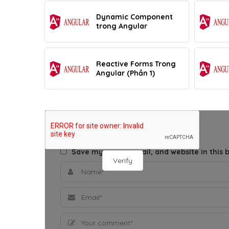
Dynamic Component
trong Angular
Reactive Forms Trong
Angular (Phần 1)
THÊM BÌNH LUẬN
Save my name, email, and website in this 
Verify