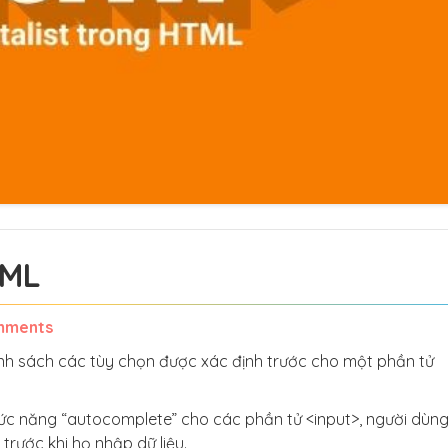
TML
mments
anh sách các tùy chọn được xác định trước cho một phần tử
ức năng “autocomplete” cho các phần tử <input>, người dùng
rước khi họ nhập dữ liệu.