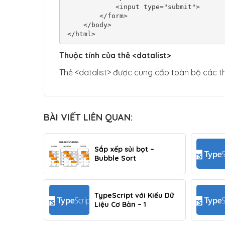
            <input type="submit">

        </form>

    </body>

</html>
Thuộc tính của thẻ <datalist>
Thẻ <datalist> được cung cấp toàn bộ các thu
BÀI VIẾT LIÊN QUAN:
Sắp xếp sủi bọt –
Bubble Sort
TypeScript với Kiểu Dữ
Liệu Cơ Bản – 1