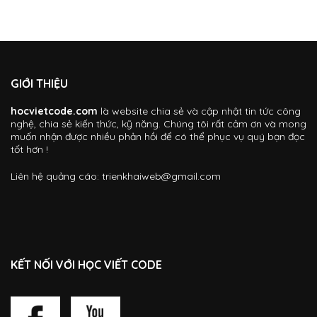
GIỚI THIỆU
hocvietcode.com
là website chia sẻ và cập nhật tin tức công
nghệ, chia sẻ kiến thức, kỹ năng. Chúng tôi rất cảm ơn và mong
muốn nhận được nhiều phản hồi để có thể phục vụ quý bạn đọc
tốt hơn !
Liên hệ quảng cáo:
trienkhaiweb@gmail.com
KẾT NỐI VỚI HỌC VIẾT CODE