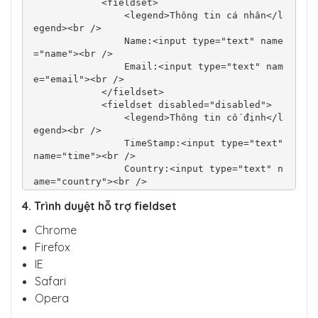
            <fieldset>

                <legend>Thông tin cá nhân</l
egend><br />

                Name:<input type="text" name
="name"><br />

                Email:<input type="text" nam
e="email"><br />

            </fieldset>

            <fieldset disabled="disabled">

                <legend>Thông tin cố định</l
egend><br />

                TimeStamp:<input type="text" 
name="time"><br />

                Country:<input type="text" n
ame="country"><br />

            </fieldset>

4. Trình duyệt hỗ trợ fieldset
        </form>

    </body>

Chrome
</html>
Firefox
IE
Safari
Opera