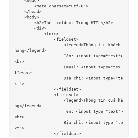
    <head>

        <meta charset="utf-8">

    </head>

    <body>

        <h2>Thẻ fieldset Trong HTML</h2>

        <div>

            <form>

                <fieldset>

                    <legend>Thông tin khách 
hàng</legend>

                    Tên: <input type="text">
<br>

                    Email: <input type="tex
t"><br>

                    Địa chỉ: <input type="te
xt">

                </fieldset>

                <fieldset>

                    <legend>Thông tin cửa hà
ng</legend>

                    Tên: <input type="text">
<br>

                    Địa chỉ: <input type="te
xt">

                </fieldset>
