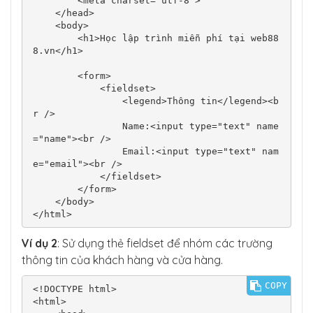
        <meta charset="utf-8">

    </head>

    <body>

        <h1>Học lập trình miễn phí tại web88
8.vn</h1>

        <form>

            <fieldset>

                <legend>Thông tin</legend><b
r />

                Name:<input type="text" name
="name"><br />

                Email:<input type="text" nam
e="email"><br />

            </fieldset>

        </form>

    </body>

</html>
Ví dụ 2
: Sử dụng thẻ fieldset để nhóm các trường
thông tin của khách hàng và cửa hàng.
COPY
<!DOCTYPE html>

<html>
