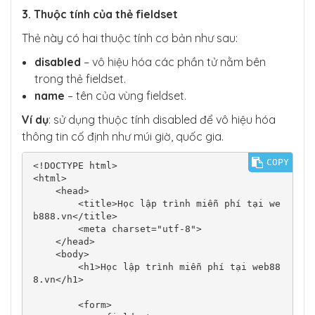
            </form>

3. Thuộc tính của thẻ fieldset
        </div>

    </body>

Thẻ này có hai thuộc tính cơ bản như sau:
</html>
disabled
– vô hiệu hóa các phần tử nằm bên
trong thẻ fieldset.
name
– tên của vùng fieldset.
Ví dụ
: sử dụng thuộc tính disabled để vô hiệu hóa
thông tin cố định như múi giờ, quốc gia.
COPY
<!DOCTYPE html>

<html>

    <head>

        <title>Học lập trình miễn phí tại we
b888.vn</title>

        <meta charset="utf-8">

    </head>

    <body>

        <h1>Học lập trình miễn phí tại web88
8.vn</h1>

        <form>
