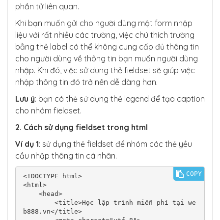
phần tử liên quan.
Khi bạn muốn gửi cho người dùng một form nhập
liệu với rất nhiều các trường, việc chú thích trường
bằng thẻ label có thể không cung cấp đủ thông tin
cho người dùng về thông tin bạn muốn người dùng
nhập. Khi đó, việc sử dụng thẻ fieldset sẽ giúp việc
nhập thông tin đó trở nên dễ dàng hơn.
Lưu ý
: bạn có thẻ sử dụng thẻ legend để tạo caption
cho nhóm fieldset.
2. Cách sử dụng fieldset trong html
Ví dụ 1
: sử dụng thẻ fieldset để nhóm các thẻ yều
cầu nhập thông tin cá nhân.
COPY
<!DOCTYPE html>

<html>

    <head>

        <title>Học lập trình miễn phí tại we
b888.vn</title>
