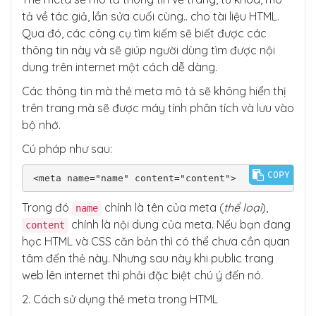
tả về tác giả, lần sửa cuối cùng.. cho tài liệu HTML.
Qua đó, các công cụ tìm kiếm sẽ biết được các
thông tin này và sẽ giúp người dùng tìm được nội
dung trên internet một cách dễ dàng.
Các thông tin mà thẻ meta mô tả sẽ không hiển thị
trên trang mà sẽ được máy tính phân tích và lưu vào
bộ nhớ.
Cú pháp như sau:
COPY
<meta name="name" content="content">
Trong đó
chính là tên của meta (
thể loại
),
name
chính là nội dung của meta. Nếu bạn đang
content
học HTML và CSS căn bản thì có thể chưa cần quan
tâm đến thẻ này. Nhưng sau này khi public trang
web lên internet thì phải đặc biệt chú ý đến nó.
2. Cách sử dụng thẻ meta trong HTML