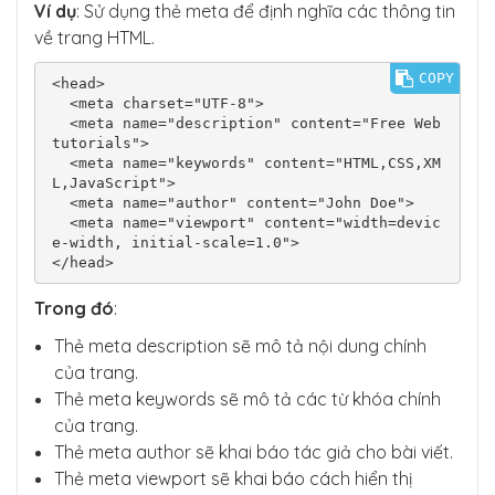
Ví dụ
: Sử dụng thẻ meta để định nghĩa các thông tin
về trang HTML.
COPY
<head>

  <meta charset="UTF-8">

  <meta name="description" content="Free Web 
tutorials">

  <meta name="keywords" content="HTML,CSS,XM
L,JavaScript">

  <meta name="author" content="John Doe">

  <meta name="viewport" content="width=devic
e-width, initial-scale=1.0">

</head>
Trong đó
:
Thẻ meta description sẽ mô tả nội dung chính
của trang.
Thẻ meta keywords sẽ mô tả các từ khóa chính
của trang.
Thẻ meta author sẽ khai báo tác giả cho bài viết.
Thẻ meta viewport sẽ khai báo cách hiển thị