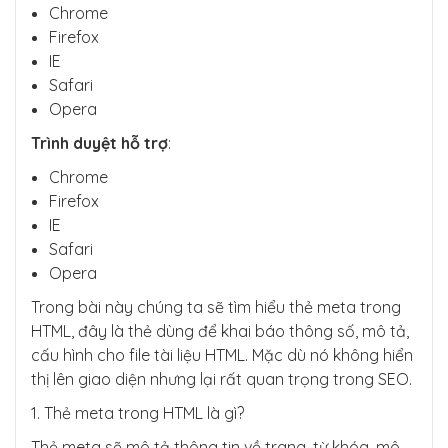
Chrome
Firefox
IE
Safari
Opera
Trình duyệt hỗ trợ
:
Chrome
Firefox
IE
Safari
Opera
Trong bài này chúng ta sẽ tìm hiểu thẻ meta trong
HTML, đây là thẻ dùng để khai báo thông số, mô tả,
cấu hình cho file tài liệu HTML. Mặc dù nó không hiển
thị lên giao diện nhưng lại rất quan trọng trong SEO.
1. Thẻ meta trong HTML là gì?
Thẻ meta sẽ mô tả thông tin về trang, từ khóa, mô