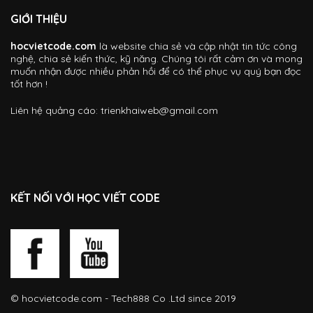
GIỚI THIỆU
hocvietcode.com
là website chia sẻ và cập nhật tin tức công
nghệ, chia sẻ kiến thức, kỹ năng. Chúng tôi rất cảm ơn và mong
muốn nhận được nhiều phản hồi để có thể phục vụ quý bạn đọc
tốt hơn !
Liên hệ quảng cáo:
trienkhaiweb@gmail.com
KẾT NỐI VỚI HỌC VIẾT CODE
©
hocvietcode.com
- Tech888 Co .Ltd since 2019