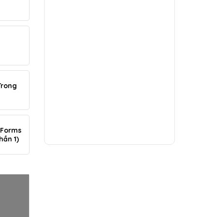
Trong
 Forms
hần 1)