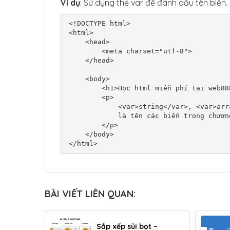
Ví dụ
: Sử dụng thẻ var để đánh dấu tên biến.
<!DOCTYPE html>

<html>

    <head>

        <meta charset="utf-8">

    </head>

    <body>

        <h1>Học html miễn phí tại web888.vn</h1>

        <p>

            <var>string</var>, <var>array</var>, <var>result</var> 

            là tên các biến trong chương trình.

        </p>

    </body>

</html>
BÀI VIẾT LIÊN QUAN:
Sắp xếp sủi bọt –