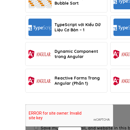
Bubble Sort
TypeScript với Kiểu Dữ
Liệu Cơ Bản – 1
Dynamic Component
trong Angular
Reactive Forms Trong
Angular (Phần 1)
THÊM BÌNH LUẬN
Save my name, email, and website in this 