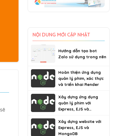
NỘI DUNG MỚI CẬP NHẬT
Hướng dẫn tạo bot
Zalo sử dụng trong n8n
Hoàn thiện ứng dụng
quản lý phim, xác thực
và triển khai Render
Xây dựng ứng dụng
quản lý phim với
 sẽ
Express, EJS và
MongoDB
Xây dựng website với
Express, EJS và
MongoDB