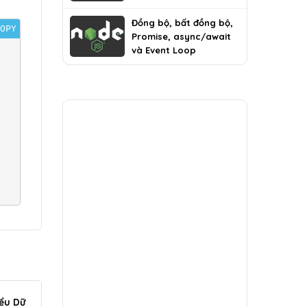
Đồng bộ, bất đồng bộ,
OPY
Promise, async/await
và Event Loop
iểu Dữ