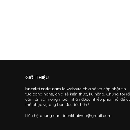
GIỚI THIỆU
hocvietcode.com
là website chia sẻ và cập nhật tin
tức công nghệ, chia sẻ kiến thức, kỹ năng. Chúng tôi rấ
cảm ơn và mong muốn nhận được nhiều phản hồi để c
thể phục vụ quý bạn đọc tốt hơn !
Liên hệ quảng cáo:
trienkhaiweb@gmail.com