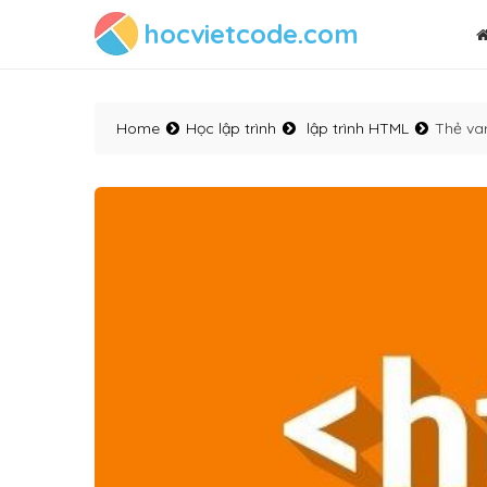
hocvietcode.com
Home
Học lập trình
lập trình HTML
Thẻ va