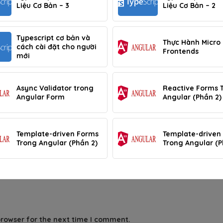
Liệu Cơ Bản – 3
Liệu Cơ Bản – 2
Typescript cơ bản và
Thực Hành Micro
cách cài đặt cho người
Frontends
mới
Async Validator trong
Reactive Forms 
Angular Form
Angular (Phần 2)
Template-driven Forms
Template-driven
Trong Angular (Phần 2)
Trong Angular (P
browser for the next time I comment.