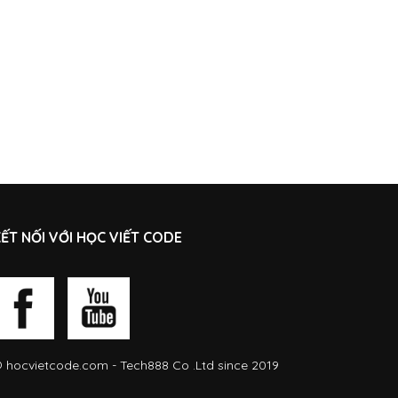
ẾT NỐI VỚI HỌC VIẾT CODE
©
hocvietcode.com
- Tech888 Co .Ltd since 2019