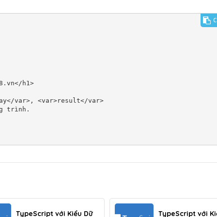
C
TypeScript với Kiểu Dữ
TypeScript với K