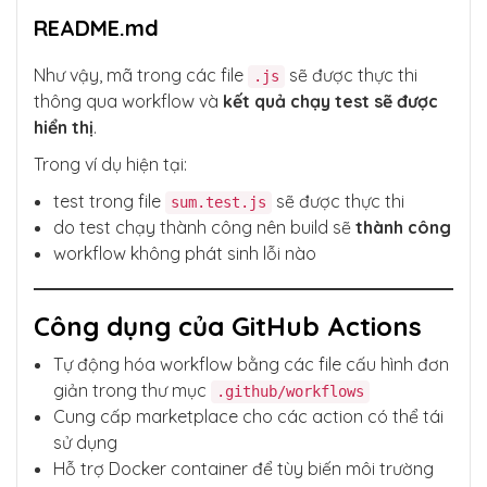
README.md
Như vậy, mã trong các file
sẽ được thực thi
.js
thông qua workflow và
kết quả chạy test sẽ được
hiển thị
.
Trong ví dụ hiện tại:
test trong file
sẽ được thực thi
sum.test.js
do test chạy thành công nên build sẽ
thành công
workflow không phát sinh lỗi nào
Công dụng của GitHub Actions
Tự động hóa workflow bằng các file cấu hình đơn
giản trong thư mục
.github/workflows
Cung cấp marketplace cho các action có thể tái
sử dụng
Hỗ trợ Docker container để tùy biến môi trường