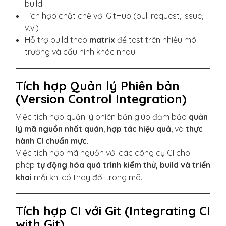
build
Tích hợp chặt chẽ với GitHub (pull request, issue,
v.v.)
Hỗ trợ build theo
matrix
để test trên nhiều môi
trường và cấu hình khác nhau
Tích hợp Quản lý Phiên bản
(Version Control Integration)
Việc tích hợp quản lý phiên bản giúp đảm bảo
quản
lý mã nguồn nhất quán
,
hợp tác hiệu quả
, và
thực
hành CI chuẩn mực
.
Việc tích hợp mã nguồn với các công cụ CI cho
phép
tự động hóa quá trình kiểm thử, build và triển
khai
mỗi khi có thay đổi trong mã.
Tích hợp CI với Git (Integrating CI
with Git)