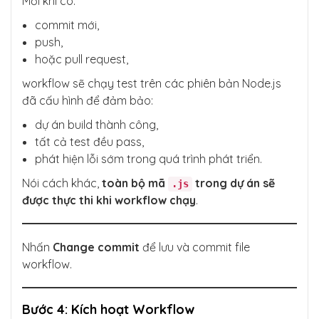
Mỗi khi có:
commit mới,
push,
hoặc pull request,
workflow sẽ chạy test trên các phiên bản Node.js
đã cấu hình để đảm bảo:
dự án build thành công,
tất cả test đều pass,
phát hiện lỗi sớm trong quá trình phát triển.
Nói cách khác,
toàn bộ mã
trong dự án sẽ
.js
được thực thi khi workflow chạy
.
Nhấn
Change commit
để lưu và commit file
workflow.
Bước 4: Kích hoạt Workflow