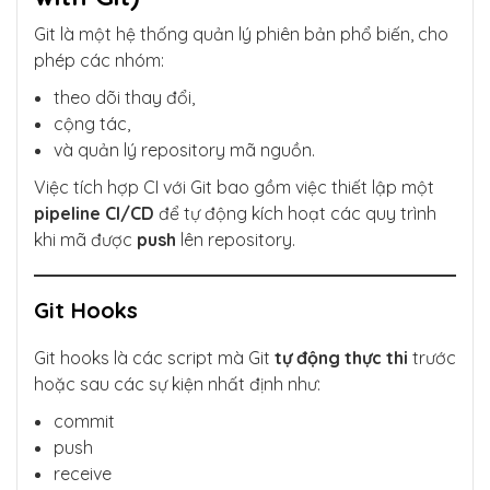
Git là một hệ thống quản lý phiên bản phổ biến, cho
phép các nhóm:
theo dõi thay đổi,
cộng tác,
và quản lý repository mã nguồn.
Việc tích hợp CI với Git bao gồm việc thiết lập một
pipeline CI/CD
để tự động kích hoạt các quy trình
khi mã được
push
lên repository.
Git Hooks
Git hooks là các script mà Git
tự động thực thi
trước
hoặc sau các sự kiện nhất định như:
commit
push
receive