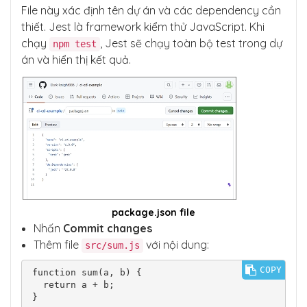
File này xác định tên dự án và các dependency cần
thiết. Jest là framework kiểm thử JavaScript. Khi
chạy
, Jest sẽ chạy toàn bộ test trong dự
npm test
án và hiển thị kết quả.
package.json file
Nhấn
Commit changes
Thêm file
với nội dung:
src/sum.js
COPY
function sum(a, b) {

  return a + b;

}
