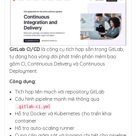
GitLab CI/CD
là công cụ tích hợp sẵn trong GitLab,
tự động hóa vòng đời phát triển phần mềm bao
gồm CI, Continuous Delivery và Continuous
Deployment.
Công dụng:
Tích hợp liền mạch với repository GitLab
Cấu hình pipeline mạnh mẽ thông qua
.gitlab-ci.yml
Hỗ trợ Docker và Kubernetes cho triển khai
container
Hỗ trợ auto-scaling runner
Cung cấp giám sát và logging chi tiết cho pipeline