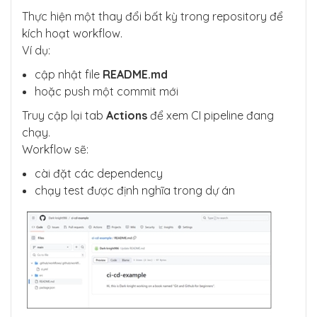
Thực hiện một thay đổi bất kỳ trong repository để
kích hoạt workflow.
Ví dụ:
cập nhật file
README.md
hoặc push một commit mới
Truy cập lại tab
Actions
để xem CI pipeline đang
chạy.
Workflow sẽ:
cài đặt các dependency
chạy test được định nghĩa trong dự án