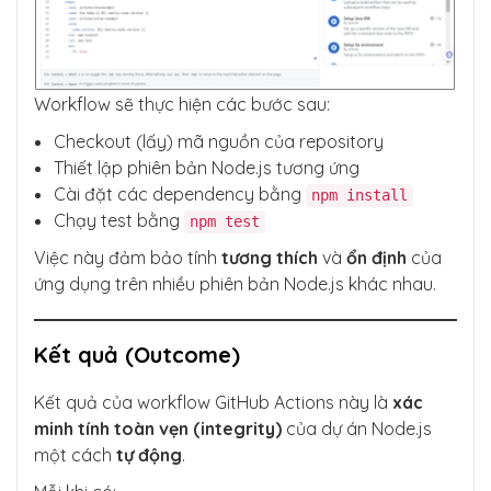
Workflow sẽ thực hiện các bước sau:
Checkout (lấy) mã nguồn của repository
Thiết lập phiên bản Node.js tương ứng
Cài đặt các dependency bằng
npm install
Chạy test bằng
npm test
Việc này đảm bảo tính
tương thích
và
ổn định
của
ứng dụng trên nhiều phiên bản Node.js khác nhau.
Kết quả (Outcome)
Kết quả của workflow GitHub Actions này là
xác
minh tính toàn vẹn (integrity)
của dự án Node.js
một cách
tự động
.