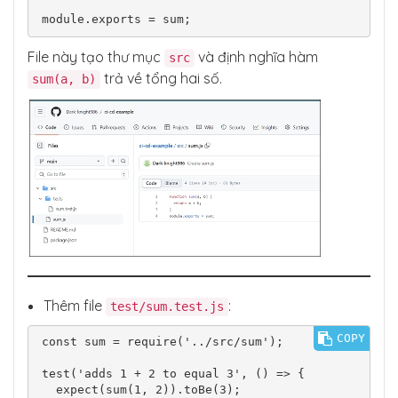
File này tạo thư mục
và định nghĩa hàm
src
trả về tổng hai số.
sum(a, b)
Thêm file
:
test/sum.test.js
COPY
const sum = require('../src/sum');

test('adds 1 + 2 to equal 3', () => {

  expect(sum(1, 2)).toBe(3);
