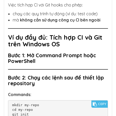
Việc tích hợp CI với Git hooks cho phép:
chạy các quy trình tự động (ví dụ: test code)
mà
không cần sử dụng công cụ CI bên ngoài
Ví dụ đầy đủ: Tích hợp CI và Git
trên Windows OS
Bước 1: Mở Command Prompt hoặc
PowerShell
Bước 2: Chạy các lệnh sau để thiết lập
repository
Commands:
COPY
mkdir my-repo

cd my-repo
