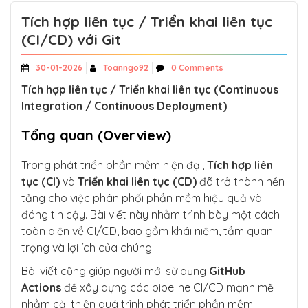
Tích hợp liên tục / Triển khai liên tục
(CI/CD) với Git
30-01-2026
Toanngo92
0 Comments
Tích hợp liên tục / Triển khai liên tục (Continuous
Integration / Continuous Deployment)
Tổng quan (Overview)
Trong phát triển phần mềm hiện đại,
Tích hợp liên
tục (CI)
và
Triển khai liên tục (CD)
đã trở thành nền
tảng cho việc phân phối phần mềm hiệu quả và
đáng tin cậy. Bài viết này nhằm trình bày một cách
toàn diện về CI/CD, bao gồm khái niệm, tầm quan
trọng và lợi ích của chúng.
Bài viết cũng giúp người mới sử dụng
GitHub
Actions
để xây dựng các pipeline CI/CD mạnh mẽ
nhằm cải thiện quá trình phát triển phần mềm.