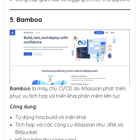
5. Bamboo
Bamboo
là máy chủ CI/CD do Atlassian phát triển,
phục vụ tích hợp và triển khai phần mềm liên tục.
Công dụng:
Tự động hóa build và triển khai
Tích hợp với các công cụ Atlassian như JIRA và
Bitbucket
Hỗ trợ kiểm thử song song