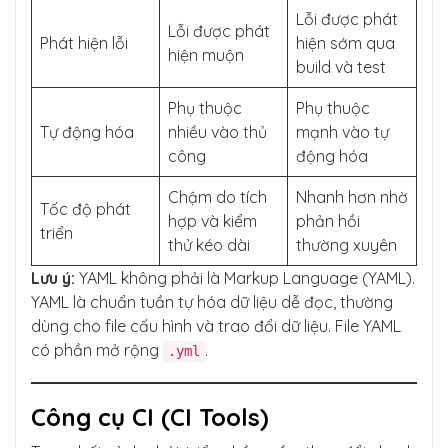
Lỗi được phát
Lỗi được phát
Phát hiện lỗi
hiện sớm qua
hiện muộn
build và test
Phụ thuộc
Phụ thuộc
Tự động hóa
nhiều vào thủ
mạnh vào tự
công
động hóa
Chậm do tích
Nhanh hơn nhờ
Tốc độ phát
hợp và kiểm
phản hồi
triển
thử kéo dài
thường xuyên
Lưu ý:
YAML không phải là Markup Language (YAML).
YAML là chuẩn tuần tự hóa dữ liệu dễ đọc, thường
dùng cho file cấu hình và trao đổi dữ liệu. File YAML
có phần mở rộng
.
.yml
Công cụ CI (CI Tools)