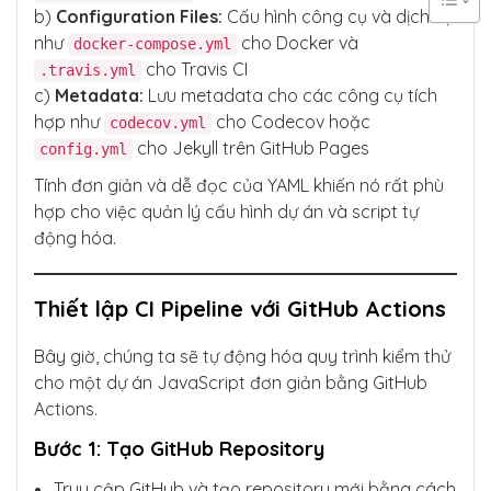
b)
Configuration Files:
Cấu hình công cụ và dịch vụ
như
cho Docker và
docker-compose.yml
cho Travis CI
.travis.yml
c)
Metadata:
Lưu metadata cho các công cụ tích
hợp như
cho Codecov hoặc
codecov.yml
cho Jekyll trên GitHub Pages
config.yml
Tính đơn giản và dễ đọc của YAML khiến nó rất phù
hợp cho việc quản lý cấu hình dự án và script tự
động hóa.
Thiết lập CI Pipeline với GitHub Actions
Bây giờ, chúng ta sẽ tự động hóa quy trình kiểm thử
cho một dự án JavaScript đơn giản bằng GitHub
Actions.
Bước 1: Tạo GitHub Repository
Truy cập GitHub và tạo repository mới bằng cách