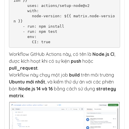
ion }}

      uses: actions/setup-node@v2

      with:

        node-version: ${{ matrix.node-versio
n }}

    - run: npm install

    - run: npm test

      env:

Workflow GitHub Actions này, có tên là
Node.js CI
,
được kích hoạt khi có sự kiện
push
hoặc
pull_request
.
Workflow này chạy một job
build
trên môi trường
Ubuntu mới nhất
, và kiểm thử dự án với các phiên
bản
Node.js 14 và 16
bằng cách sử dụng
strategy
matrix
.