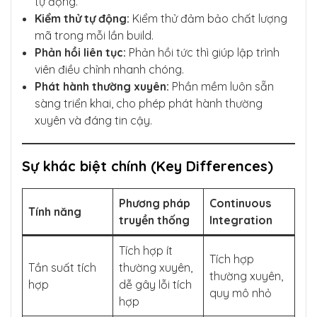
tự động.
Kiểm thử tự động:
Kiểm thử đảm bảo chất lượng
mã trong mỗi lần build.
Phản hồi liên tục:
Phản hồi tức thì giúp lập trình
viên điều chỉnh nhanh chóng.
Phát hành thường xuyên:
Phần mềm luôn sẵn
sàng triển khai, cho phép phát hành thường
xuyên và đáng tin cậy.
Sự khác biệt chính (Key Differences)
Phương pháp
Continuous
Tính năng
truyền thống
Integration
Tích hợp ít
Tích hợp
Tần suất tích
thường xuyên,
thường xuyên,
hợp
dễ gây lỗi tích
quy mô nhỏ
hợp