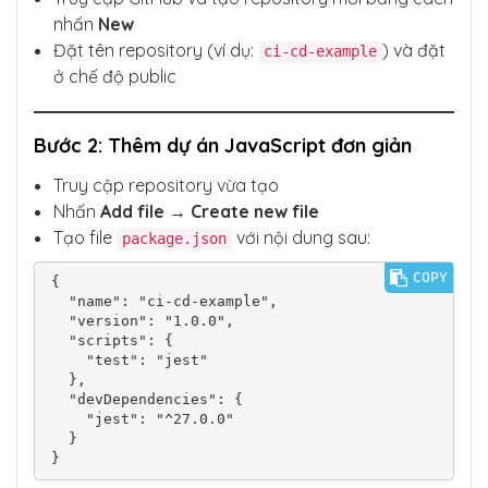
nhấn
New
Đặt tên repository (ví dụ:
) và đặt
ci-cd-example
ở chế độ public
Bước 2: Thêm dự án JavaScript đơn giản
Truy cập repository vừa tạo
Nhấn
Add file → Create new file
Tạo file
với nội dung sau:
package.json
COPY
{

  "name": "ci-cd-example",

  "version": "1.0.0",

  "scripts": {

    "test": "jest"

  },

  "devDependencies": {

    "jest": "^27.0.0"

  }
