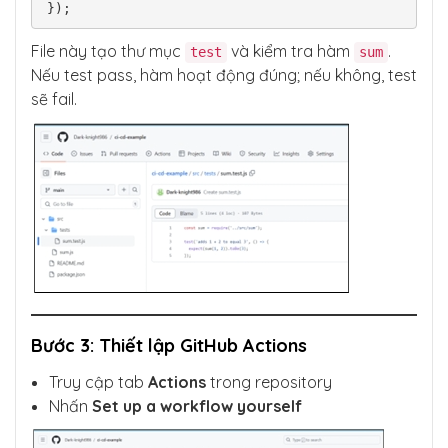
File này tạo thư mục
và kiểm tra hàm
.
test
sum
Nếu test pass, hàm hoạt động đúng; nếu không, test
sẽ fail.
Bước 3: Thiết lập GitHub Actions
Truy cập tab
Actions
trong repository
Nhấn
Set up a workflow yourself