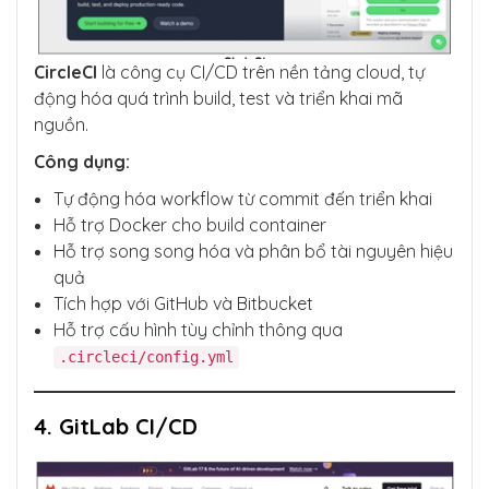
CircleCI
là công cụ CI/CD trên nền tảng cloud, tự
động hóa quá trình build, test và triển khai mã
nguồn.
Công dụng:
Tự động hóa workflow từ commit đến triển khai
Hỗ trợ Docker cho build container
Hỗ trợ song song hóa và phân bổ tài nguyên hiệu
quả
Tích hợp với GitHub và Bitbucket
Hỗ trợ cấu hình tùy chỉnh thông qua
.circleci/config.yml
4. GitLab CI/CD