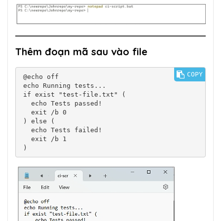
Thêm đoạn mã sau vào file
COPY
@echo off

echo Running tests...

if exist "test-file.txt" (

  echo Tests passed!

  exit /b 0

) else (

  echo Tests failed!

  exit /b 1
