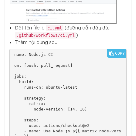
Đặt tên file là
(đường dẫn đầy đủ:
ci.yml
)
.github/workflows/ci.yml
Thêm nội dung sau:
COPY
name: Node.js CI

on: [push, pull_request]

jobs:

  build:

    runs-on: ubuntu-latest

    strategy:

      matrix:

        node-version: [14, 16]

    steps:

    - uses: actions/checkout@v2

    - name: Use Node.js ${{ matrix.node-vers