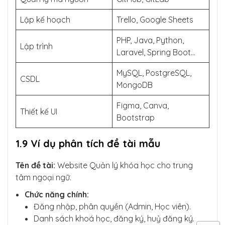
Lập kế hoạch
Trello, Google Sheets
PHP, Java, Python,
Lập trình
Laravel, Spring Boot…
MySQL, PostgreSQL,
CSDL
MongoDB
Figma, Canva,
Thiết kế UI
Bootstrap
1.9 Ví dụ phân tích đề tài mẫu
Tên đề tài:
Website Quản lý khóa học cho trung
tâm ngoại ngữ.
Chức năng chính:
Đăng nhập, phân quyền (Admin, Học viên).
Danh sách khoá học, đăng ký, huỷ đăng ký.