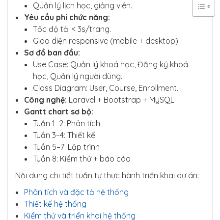
Quản lý lịch học, giảng viên.
Yêu cầu phi chức năng:
Tốc độ tải < 3s/trang.
Giao diện responsive (mobile + desktop).
Sơ đồ ban đầu:
Use Case: Quản lý khoá học, Đăng ký khoá
học, Quản lý người dùng.
Class Diagram: User, Course, Enrollment.
Công nghệ:
Laravel + Bootstrap + MySQL
Gantt chart sơ bộ:
Tuần 1–2: Phân tích
Tuần 3–4: Thiết kế
Tuần 5–7: Lập trình
Tuần 8: Kiểm thử + báo cáo
Nội dung chi tiết tuần tự thực hành triển khai dự án:
Phân tích và đặc tả hệ thống
Thiết kế hệ thống
Kiểm thử và triển khai hệ thống