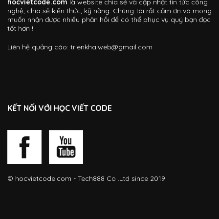
hocvietcode.com
là website chia sẻ và cập nhật tin tức công
nghệ, chia sẻ kiến thức, kỹ năng. Chúng tôi rất cảm ơn và mong
muốn nhận được nhiều phản hồi để có thể phục vụ quý bạn đọc
tốt hơn !
Liên hệ quảng cáo:
trienkhaiweb@gmail.com
KẾT NỐI VỚI HỌC VIẾT CODE
©
hocvietcode.com
- Tech888 Co .Ltd since 2019