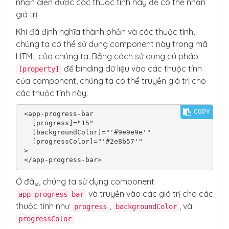
nhận diện được các thuộc tính này để có thể nhận
giá trị.
Khi đã định nghĩa thành phần và các thuộc tính,
chúng ta có thể sử dụng component này trong mã
HTML của chúng ta. Bằng cách sử dụng cú pháp
để binding dữ liệu vào các thuộc tính
[property]
của component, chúng ta có thể truyền giá trị cho
các thuộc tính này:
COPY
<app-progress-bar

  [progress]="15"

  [backgroundColor]="'#9e9e9e'"

  [progressColor]="'#2e8b57'"

>

</app-progress-bar>
Ở đây, chúng ta sử dụng component
và truyền vào các giá trị cho các
app-progress-bar
thuộc tính như
,
, và
progress
backgroundColor
.
progressColor