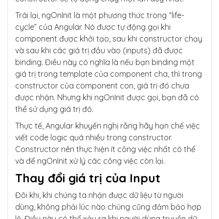
Trái lại, ngOnInit là một phương thức trong “life-
cycle” của Angular. Nó được tự động gọi khi
component được khởi tạo, sau khi constructor chạy
và sau khi các giá trị đầu vào (inputs) đã được
binding. Điều này có nghĩa là nếu bạn binding một
giá trị trong template của component cha, thì trong
constructor của component con, giá trị đó chưa
được nhận. Nhưng khi ngOnInit được gọi, bạn đã có
thể sử dụng giá trị đó.
Thực tế, Angular khuyến nghị rằng hãy hạn chế việc
viết code logic quá nhiều trong constructor.
Constructor nên thực hiện ít công việc nhất có thể
và để ngOnInit xử lý các công việc còn lại.
Thay đổi giá trị của Input
Đôi khi, khi chúng ta nhận được dữ liệu từ người
dùng, không phải lúc nào chúng cũng đảm bảo hợp
lệ. Điều này có thể xảy ra khi người dùng truyền dữ