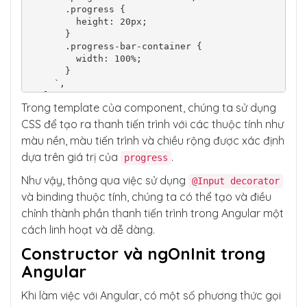
      .progress {

        height: 20px;

      }

      .progress-bar-container {

        width: 100%;

      }

    `,

  ],

Trong template của component, chúng ta sử dụng
})

export class ProgressBarComponent implements 
CSS để tạo ra thanh tiến trình với các thuộc tính như
OnInit {

màu nền, màu tiến trình và chiều rộng được xác định
  @Input() backgroundColor: string;

dựa trên giá trị của
.
progress
  @Input() progressColor: string;

  @Input() progress = 0;

Như vậy, thông qua việc sử dụng
@Input decorator
  constructor() {}

  ngOnInit() {}

và binding thuộc tính, chúng ta có thể tạo và điều
}
chỉnh thành phần thanh tiến trình trong Angular một
cách linh hoạt và dễ dàng.
Constructor và ngOnInit trong
Angular
Khi làm việc với Angular, có một số phương thức gọi