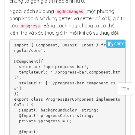
chúng ta gán giá trị mặc định là 0.
Ngoài cách sử dụng
, một phương
ngOnChanges
pháp khác là sử dụng getter và setter để xử lý giá trị
của
. Bằng cách này, chúng ta có thể
progress
kiểm tra và xác thực giá trị mỗi khi có sự thay đổi:
COPY
import { Component, OnInit, Input } from '@a
ngular/core';

@Component({

  selector: 'app-progress-bar',

  templateUrl: './progress-bar.component.htm
l',

  styleUrls: ['./progress-bar.component.cs
s']

})

export class ProgressBarComponent implements 
OnInit {

  @Input() backgroundColor: string;

  @Input() progressColor: string;

  private $progress = 0;

  @Input()
