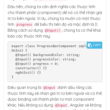
Đầu tiên, chúng ta cần định nghĩa các thuộc tính
cho thành phần (component) để nó có thể nhận giá
trị từ bên ngoài. Ví dụ, chúng ta muốn có một thuộc
tính
để biểu thị tiến độ và mặc định là 0.
progress
Bằng cách sử dụng
, chúng ta có thể khai
@Input()
báo các thuộc tính này:
COPY
export class ProgressBarComponent implements 
OnInit {

  @Input() backgroundColor: string;

  @Input() progressColor: string;

  @Input() progress = 0;

  constructor() {}

  ngOnInit() {}

}
Điều quan trọng là
đánh dấu rằng các
@Input
thuộc tính này sẽ nhận giá trị từ bên ngoài và có thể
được binding với thành phần từ một component
khác. Nếu không sử dụng
, Angular sẽ không
@Input