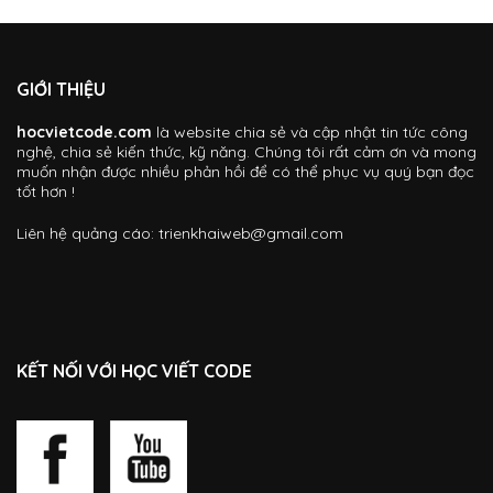
GIỚI THIỆU
hocvietcode.com
là website chia sẻ và cập nhật tin tức công
nghệ, chia sẻ kiến thức, kỹ năng. Chúng tôi rất cảm ơn và mong
muốn nhận được nhiều phản hồi để có thể phục vụ quý bạn đọc
tốt hơn !
Liên hệ quảng cáo:
trienkhaiweb@gmail.com
KẾT NỐI VỚI HỌC VIẾT CODE