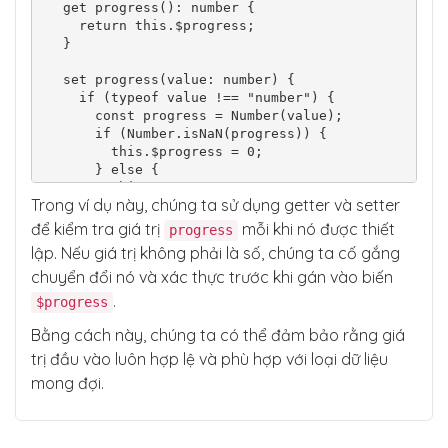
  get progress(): number {

    return this.$progress;

  }

  set progress(value: number) {

    if (typeof value !== "number") {

      const progress = Number(value);

      if (Number.isNaN(progress)) {

        this.$progress = 0;

      } else {

        this.$progress = progress;

Trong ví dụ này, chúng ta sử dụng getter và setter
      }

    } else {

để kiểm tra giá trị
mỗi khi nó được thiết
progress
      this.$progress = value;

lập. Nếu giá trị không phải là số, chúng ta cố gắng
    }

chuyển đổi nó và xác thực trước khi gán vào biến
  }

.
$progress
  constructor() {}

Bằng cách này, chúng ta có thể đảm bảo rằng giá
  ngOnInit() {}

trị đầu vào luôn hợp lệ và phù hợp với loại dữ liệu
}
mong đợi.