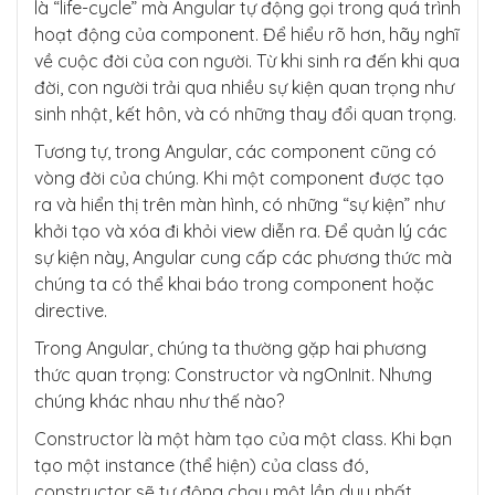
là “life-cycle” mà Angular tự động gọi trong quá trình
hoạt động của component. Để hiểu rõ hơn, hãy nghĩ
về cuộc đời của con người. Từ khi sinh ra đến khi qua
đời, con người trải qua nhiều sự kiện quan trọng như
sinh nhật, kết hôn, và có những thay đổi quan trọng.
Tương tự, trong Angular, các component cũng có
vòng đời của chúng. Khi một component được tạo
ra và hiển thị trên màn hình, có những “sự kiện” như
khởi tạo và xóa đi khỏi view diễn ra. Để quản lý các
sự kiện này, Angular cung cấp các phương thức mà
chúng ta có thể khai báo trong component hoặc
directive.
Trong Angular, chúng ta thường gặp hai phương
thức quan trọng: Constructor và ngOnInit. Nhưng
chúng khác nhau như thế nào?
Constructor là một hàm tạo của một class. Khi bạn
tạo một instance (thể hiện) của class đó,
constructor sẽ tự động chạy một lần duy nhất.