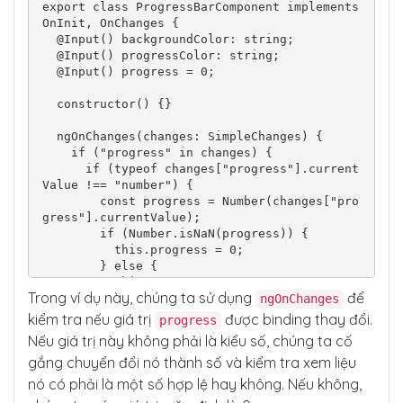
export class ProgressBarComponent implements 
OnInit, OnChanges {

  @Input() backgroundColor: string;

  @Input() progressColor: string;

  @Input() progress = 0;

  constructor() {}

  ngOnChanges(changes: SimpleChanges) {

    if ("progress" in changes) {

      if (typeof changes["progress"].current
Value !== "number") {

        const progress = Number(changes["pro
gress"].currentValue);

        if (Number.isNaN(progress)) {

          this.progress = 0;

        } else {

          this.progress = progress;

Trong ví dụ này, chúng ta sử dụng
để
ngOnChanges
        }

      }

kiểm tra nếu giá trị
được binding thay đổi.
progress
    }

Nếu giá trị này không phải là kiểu số, chúng ta cố
  }

gắng chuyển đổi nó thành số và kiểm tra xem liệu
  ngOnInit() {}

nó có phải là một số hợp lệ hay không. Nếu không,
}