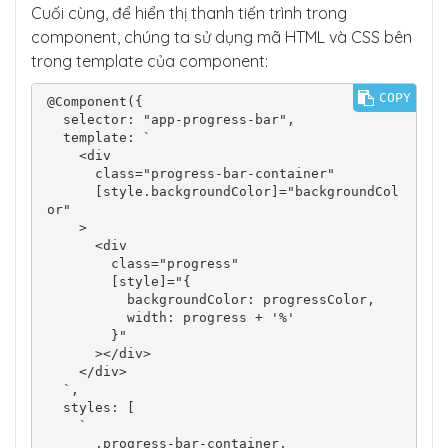
Cuối cùng, để hiển thị thanh tiến trình trong
component, chúng ta sử dụng mã HTML và CSS bên
trong template của component:
COPY
@Component({

  selector: "app-progress-bar",

  template: `

    <div

      class="progress-bar-container"

      [style.backgroundColor]="backgroundCol
or"

    >

      <div

        class="progress"

        [style]="{

          backgroundColor: progressColor,

          width: progress + '%'

        }"

      ></div>

    </div>

  `,

  styles: [

    `

      .progress-bar-container,
