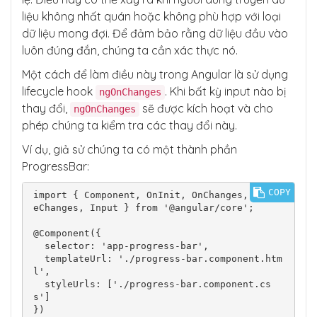
liệu không nhất quán hoặc không phù hợp với loại
dữ liệu mong đợi. Để đảm bảo rằng dữ liệu đầu vào
luôn đúng đắn, chúng ta cần xác thực nó.
Một cách để làm điều này trong Angular là sử dụng
lifecycle hook
. Khi bất kỳ input nào bị
ngOnChanges
thay đổi,
sẽ được kích hoạt và cho
ngOnChanges
phép chúng ta kiểm tra các thay đổi này.
Ví dụ, giả sử chúng ta có một thành phần
ProgressBar:
COPY
import { Component, OnInit, OnChanges, Simpl
eChanges, Input } from '@angular/core';

@Component({

  selector: 'app-progress-bar',

  templateUrl: './progress-bar.component.htm
l',

  styleUrls: ['./progress-bar.component.cs
s']

})
