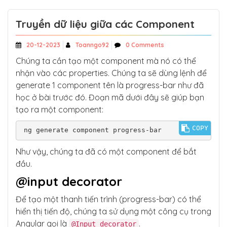
Truyền dữ liệu giữa các Component
20-12-2023
Toanngo92
0 Comments
Chúng ta cần tạo một component mà nó có thể
nhận vào các properties. Chúng ta sẽ dùng lệnh để
generate 1 component tên là progress-bar như đã
học ở bài trước đó. Đoạn mã dưới đây sẽ giúp bạn
tạo ra một component:
COPY
ng generate component progress-bar
Như vậy, chúng ta đã có một component để bắt
đầu.
@input decorator
Để tạo một thanh tiến trình (progress-bar) có thể
hiển thị tiến độ, chúng ta sử dụng một công cụ trong
Angular gọi là
.
@Input decorator