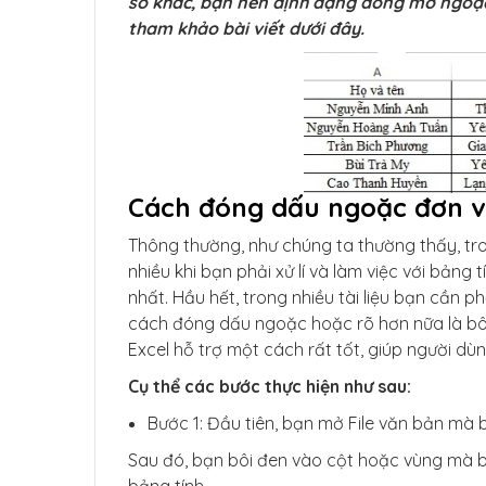
số khác, bạn nên định dạng đóng mở ngoặc 
tham khảo bài viết dưới đây.
Cách đóng dấu ngoặc đơn và
Thông thường, như chúng ta thường thấy, tro
nhiều khi bạn phải xử lí và làm việc với bản
nhất. Hầu hết, trong nhiều tài liệu bạn cần 
cách đóng dấu ngoặc hoặc rõ hơn nữa là bôi
Excel hỗ trợ một cách rất tốt, giúp người 
Cụ thể các bước thực hiện như sau:
Bước 1: Đầu tiên, bạn mở File văn bản mà 
Sau đó, bạn bôi đen vào cột hoặc vùng mà 
bảng tính.