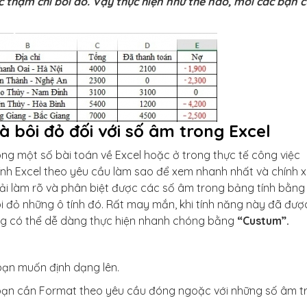
thậm chí bôi đỏ. Vậy thực hiện như thế nào, mời các bạn 
 bôi đỏ đối với số âm trong Excel
ng một số bài toán về Excel hoặc ở trong thực tế công việc
g tính Excel theo yêu cầu làm sao để xem nhanh nhất và chính 
phải làm rõ và phân biệt được các số âm trong bảng tính bằng
 đỏ những ô tính đó. Rất may mắn, khi tính năng này đã đượ
dùng có thể dễ dàng thực hiện nhanh chóng bằng
“Custum”.
bạn muốn định dạng lên.
bạn cần Format theo yêu cầu đóng ngoặc với những số âm t