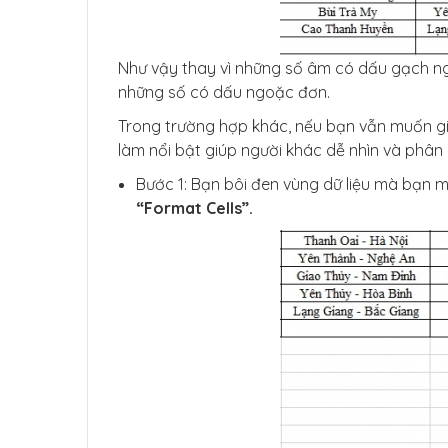
Như vậy thay vì những số âm có dấu gạch ng
những số có dấu ngoặc đơn.
Trong trường hợp khác, nếu bạn vẫn muốn 
làm nổi bật giúp người khác dễ nhìn và phân 
Bước 1: Bạn bôi đen vùng dữ liệu mà bạn 
“Format Cells”.