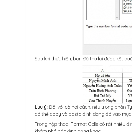
Sau khi thực hiện, bạn đã thu lại được kết qu
Lưu ý:
Đối với cả hai cách, nếu trong phần T
có thể copy và paste định dạng đó vào mục 
Trong hộp thoại Format Cells có rất nhiều đị
khám phá các định dạng khác.