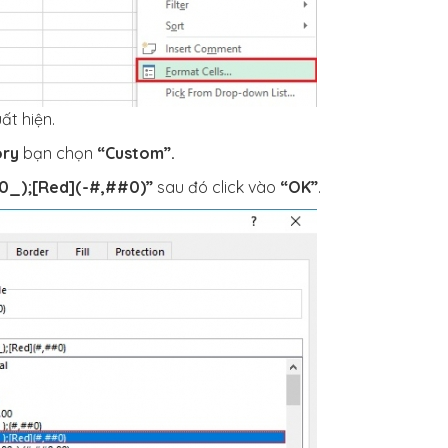
ất hiện.
ory
bạn chọn
“Custom”.
0_);[Red](-#,##0)”
sau đó click vào
“OK”
.