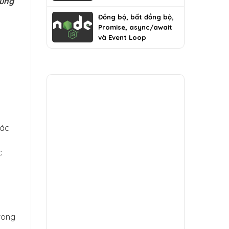
cùng
Đồng bộ, bất đồng bộ,
Promise, async/await
và Event Loop
xác
c
rong