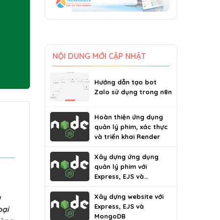
NỘI DUNG MỚI CẬP NHẬT
Hướng dẫn tạo bot
Zalo sử dụng trong n8n
Hoàn thiện ứng dụng
quản lý phim, xác thực
và triển khai Render
Xây dựng ứng dụng
quản lý phim với
Express, EJS và
MongoDB
u
Xây dựng website với
Express, EJS và
oại
MongoDB