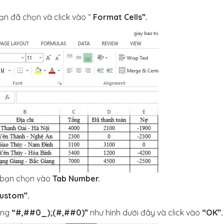
ạn đã chọn và click vào “
Format Cells”.
, bạn chọn vào
Tab Number.
ustom”.
ạng
“#,##0_);(#,##0)”
như hình dưới đây và click vào
“OK”.