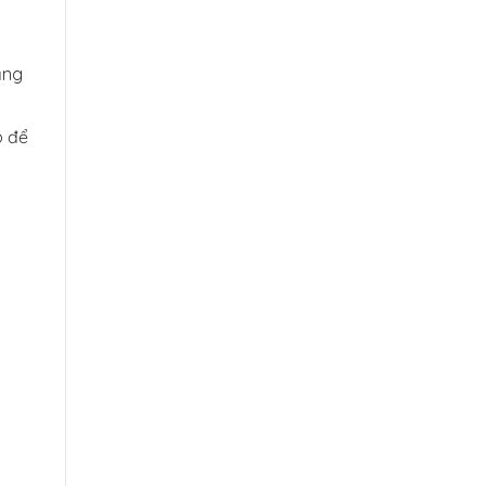
ằng
ó để