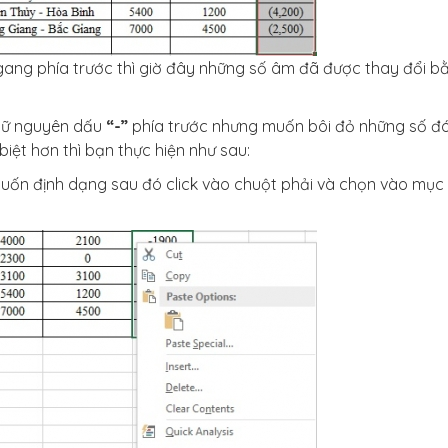
ang phía trước thì giờ đây những số âm đã được thay đổi b
giữ nguyên dấu
“-”
phía trước nhưng muốn bôi đỏ những số đ
biệt hơn thì bạn thực hiện như sau:
muốn định dạng sau đó click vào chuột phải và chọn vào mục