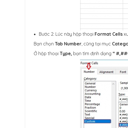
Bước 2: Lúc này hộp thoại
Format Cells
xu
Bạn chọn
Tab Number
, cũng tại mục
Categ
Ở hộp thoại
Type,
bạn tìm định dạng
“ #,##