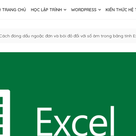
TRANG CHỦ
HỌC LẬP TRÌNH
WORDPRESS
KIẾN THỨC HỆ
Cách đóng dấu ngoặc đơn và bôi đỏ đối với số âm trong bảng tính E