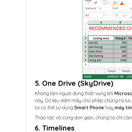
5. One Drive (SkyDrive)
Không làm người dùng thất vọng khi
Microso
này. Dữ liệu đám mây cho phép chúng ta lưu 
ta có thể sử dụng
Smart Phone
hay
máy tí
Thao tác vô cùng đơn giản, chúng ta chỉ cầ
6. Timelines