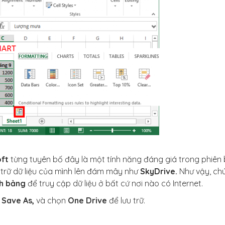
ft
từng tuyên bố đây là một tính năng đáng giá trong phiên
trữ dữ liệu của mình lên đám mây như
SkyDrive.
Như vậy, ch
nh bảng
để truy cập dữ liệu ở bất cứ nơi nào có Internet.
n
Save As,
và chọn
One Drive
để lưu trữ.