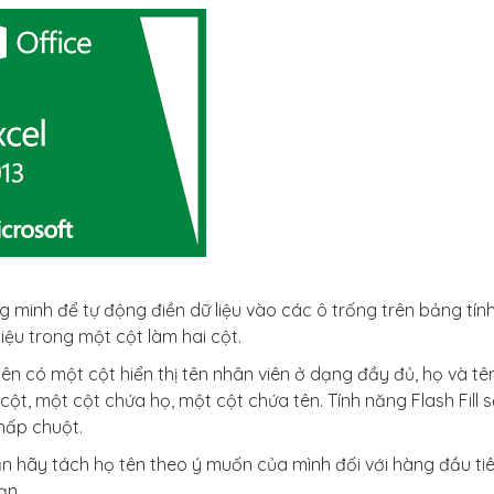
g minh để tự động điền dữ liệu vào các ô trống trên bảng tính
iệu trong một cột làm hai cột.
n có một cột hiển thị tên nhân viên ở dạng đầy đủ, họ và tên
cột, một cột chứa họ, một cột chứa tên. Tính năng Flash Fill s
nhấp chuột.
ạn hãy tách họ tên theo ý muốn của mình đối với hàng đầu ti
bạn