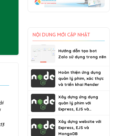
NỘI DUNG MỚI CẬP NHẬT
Hướng dẫn tạo bot
Zalo sử dụng trong n8n
Hoàn thiện ứng dụng
quản lý phim, xác thực
và triển khai Render
Xây dựng ứng dụng
ải
quản lý phim với
Express, EJS và
ở
MongoDB
Xây dựng website với
13
Express, EJS và
MongoDB