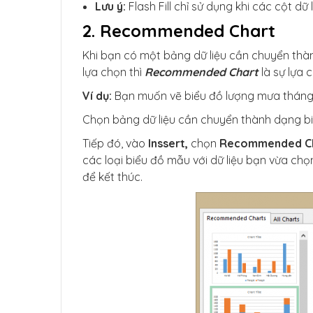
Lưu ý:
Flash Fill chỉ sử dụng khi các cột d
2. Recommended Chart
Khi bạn có một bảng dữ liệu cần chuyển th
lựa chọn thì
Recommended Chart
là sự lựa c
Ví dụ:
Bạn muốn vẽ biểu đồ lượng mưa tháng 8
Chọn bảng dữ liệu cần chuyển thành dạng bi
Tiếp đó, vào
Inssert,
chọn
Recommended C
các loại biểu đồ mẫu với dữ liệu bạn vừa ch
để kết thúc.