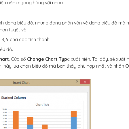
ữ liệu nằm ngang hàng với nhau.
ành dạng biểu đồ, nhưng đang phân vân về dạng biểu đồ mà 
họn tuyệt vời.
, 9 của các tỉnh thành.
ểu đồ.
hart
. Cửa sổ
Change Chart Typ
e xuất hiện. Tại đây, sẽ xuất 
ọn, hãy lựa chọn biểu đồ mà bạn thấy phù hợp nhất và nhấn
O