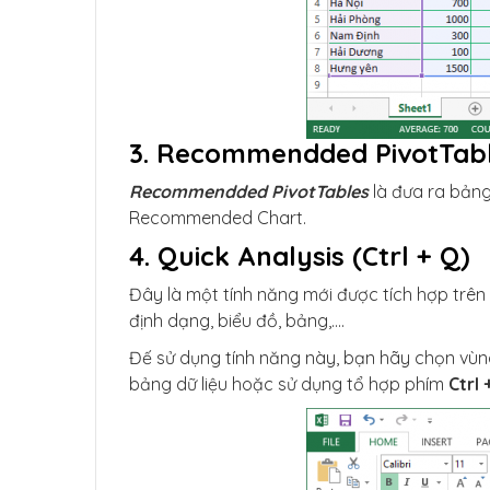
3. Recommendded PivotTab
Recommendded PivotTables
là đưa ra bảng
Recommended Chart.
4. Quick Analysis (Ctrl + Q)
Đây là một tính năng mới được tích hợp trên
định dạng, biểu đồ, bảng,….
Đế sử dụng tính năng này, bạn hãy chọn vùng
bảng dữ liệu hoặc sử dụng tổ hợp phím
Ctrl 