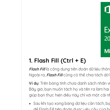
1. Flash Fill (Ctrl + E)
Flash Fill
là công dụng tiên đoán dữ liệu thôn
Ngoài ra,
Flash Fill
cũng có thể chia tách dữ l
Ví dụ:
Trên bảng tính chứa danh sách nhân viê
Bây giờ, bạn muốn tách họ và tên ra làm hai 
giúp bạn thực hiện điều này chỉ với một cái 
Sau khi tạo xong bảng dữ liệu cần tách, b
để Flash Fill tiên đoán được yêu cầu của 