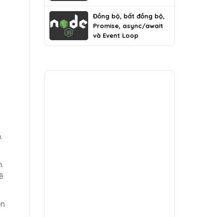
Đồng bộ, bất đồng bộ,
Promise, async/await
và Event Loop
.
.
ẽ
ên