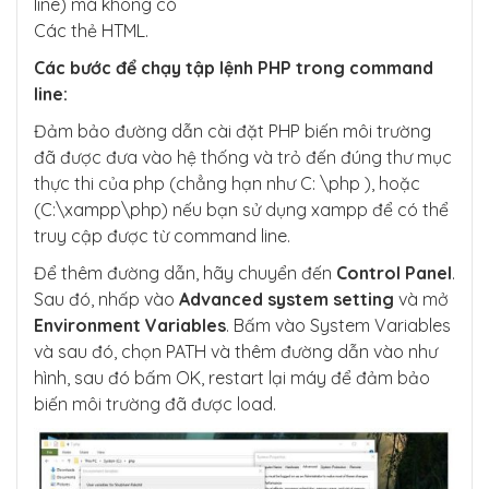
line) mà không có
Các thẻ HTML.
Các bước để chạy tập lệnh PHP trong command
line:
Đảm bảo đường dẫn cài đặt PHP biến môi trường
đã được đưa vào hệ thống và trỏ đến đúng thư mục
thực thi của php (chẳng hạn như C: \php ), hoặc
(C:\xampp\php) nếu bạn sử dụng xampp để có thể
truy cập được từ command line.
Để thêm đường dẫn, hãy chuyển đến
Control Panel
.
Sau đó, nhấp vào
Advanced system setting
và mở
Environment Variables
. Bấm vào System Variables
và sau đó, chọn PATH và thêm đường dẫn vào như
hình, sau đó bấm OK, restart lại máy để đảm bảo
biến môi trường đã được load.