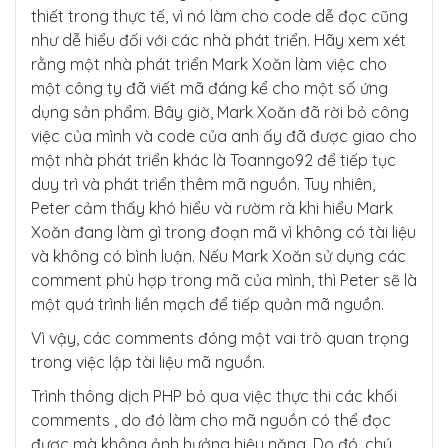
thiết trong thực tế, vì nó làm cho code dễ đọc cũng
như dễ hiểu đối với các nhà phát triển. Hãy xem xét
rằng một nhà phát triển Mark Xoăn làm việc cho
một công ty đã viết mã đáng kể cho một số ứng
dụng sản phẩm. Bây giờ, Mark Xoăn đã rời bỏ công
việc của mình và code của anh ấy đã được giao cho
một nhà phát triển khác là Toanngo92 để tiếp tục
duy trì và phát triển thêm mã nguồn. Tuy nhiên,
Peter cảm thấy khó hiểu và rườm rà khi hiểu Mark
Xoăn đang làm gì trong đoạn mã vì không có tài liệu
và không có bình luận. Nếu Mark Xoăn sử dụng các
comment phù hợp trong mã của mình, thì Peter sẽ là
một quá trình liền mạch để tiếp quản mã nguồn.
Vì vậy, các comments đóng một vai trò quan trọng
trong việc lập tài liệu mã nguồn.
Trình thông dịch PHP bỏ qua việc thực thi các khối
comments , do đó làm cho mã nguồn có thể đọc
được mà không ảnh hưởng hiệu năng. Do đó, chú