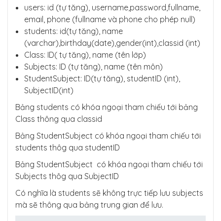
users: id (tự tăng), username,password,fullname,
email, phone (fullname và phone cho phép null)
students: id(tự tăng), name
(varchar),birthday(date),gender(int),classid (int)
Class: ID( tự tăng), name (tên lớp)
Subjects: ID (tự tăng), name (tên môn)
StudentSubject: ID(tự tăng), studentID (int),
SubjectID(int)
Bảng students có khóa ngoại tham chiếu tới bảng
Class thông qua classid
Bảng StudentSubject có khóa ngoại tham chiếu tới
students thôg qua studentID
Bảng StudentSubject có khóa ngoại tham chiếu tới
Subjects thôg qua SubjectID
Có nghĩa là students sẽ không trực tiếp lưu subjects
mà sẽ thông qua bảng trung gian để lưu.