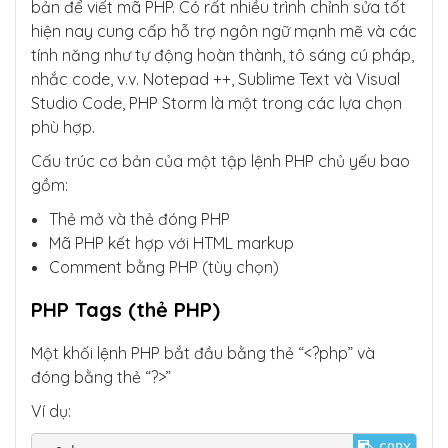
bản để viết mã PHP. Có rất nhiều trình chỉnh sửa tốt
hiện nay cung cấp hỗ trợ ngôn ngữ mạnh mẽ và các
tính năng như tự động hoàn thành, tô sáng cú pháp,
nhắc code, v.v. Notepad ++, Sublime Text và Visual
Studio Code, PHP Storm là một trong các lựa chọn
phù hợp.
Cấu trúc cơ bản của một tập lệnh PHP chủ yếu bao
gồm:
Thẻ mở và thẻ đóng PHP
Mã PHP kết hợp với HTML markup
Comment bằng PHP (tùy chọn)
PHP Tags (thẻ PHP)
Một khối lệnh PHP bắt đầu bằng thẻ “<?php” và
đóng bằng thẻ “?>”
Ví dụ:
COPY