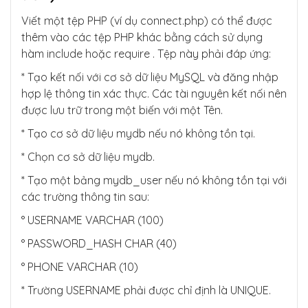
Viết một tệp PHP (ví dụ connect.php) có thể được
thêm vào các tệp PHP khác bằng cách sử dụng
hàm include hoặc require . Tệp này phải đáp ứng:
* Tạo kết nối với cơ sở dữ liệu MySQL và đăng nhập
hợp lệ thông tin xác thực. Các tài nguyên kết nối nên
được lưu trữ trong một biến với một Tên.
* Tạo cơ sở dữ liệu mydb nếu nó không tồn tại.
* Chọn cơ sở dữ liệu mydb.
* Tạo một bảng mydb_user nếu nó không tồn tại với
các trường thông tin sau:
° USERNAME VARCHAR (100)
° PASSWORD_HASH CHAR (40)
° PHONE VARCHAR (10)
* Trường USERNAME phải được chỉ định là UNIQUE.