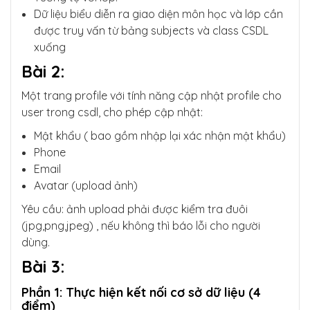
Dữ liệu biểu diễn ra giao diện môn học và lớp cần
được truy vấn từ bảng subjects và class CSDL
xuống
Bài 2:
Một trang profile với tính năng cập nhật profile cho
user trong csdl, cho phép cập nhật:
Mật khẩu ( bao gồm nhập lại xác nhận mật khẩu)
Phone
Email
Avatar (upload ảnh)
Yêu cầu: ảnh upload phải được kiểm tra đuôi
(jpg,png,jpeg) , nếu không thì báo lỗi cho người
dùng.
Bài 3:
Phần 1: Thực hiện kết nối cơ sở dữ liệu (4
điểm)