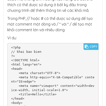
thích có thể được sử dụng ở bất kỳ đâu trong
chương trình để thêm thông tin về các khối mã.
Trong PHP, // hoặc # có thể được sử dụng để tạo
một comment một dòng và / * với * / để tạo một
khối comment lớn với nhiều dòng.
Ví dụ:
COPY
<?php

// khai bao bien

?>

<!DOCTYPE html>

<html lang="en">

<head>

    <meta charset="UTF-8">

    <meta http-equiv="X-UA-Compatible" conte
nt="IE=edge">

    <meta name="viewport" content="width=dev
ice-width, initial-scale=1.0">

    <title>Hello</title>

</head>

<body>
