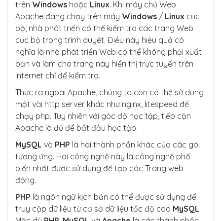
trên
Windows
hoặc
Linux
. Khi máy chủ Web
Apache đang chạy trên máy
Windows
/
Linux
cục
bộ, nhà phát triển có thể kiểm tra các trang Web
cục bộ trong trình duyệt. Điều này hiệu quả có
nghĩa là nhà phát triển Web có thể không phải xuất
bản và làm cho trang này hiển thị trực tuyến trên
Internet chỉ để kiểm tra.
Thực ra ngoài Apache, chúng ta còn có thể sử dụng
một vài http server khác như nginx, litespeed để
chạy php. Tuy nhiên với góc độ học tập, tiếp cận
Apache là đủ để bắt đầu học tập.
MySQL
và
PHP
là hai thành phần khác của các gói
tương ứng. Hai công nghệ này là công nghệ phổ
biến nhất được sử dụng để tạo các Trang web
động.
PHP
là ngôn ngữ kịch bản có thể được sử dụng để
truy cập dữ liệu từ cơ sở dữ liệu tốc độ cao
MySQL
.
Mặc dù
PHP
,
MySQL
và
Apache
là các thành phần