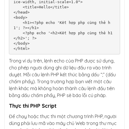
ice-width, initial-scale=1.0">

    <title>Hello</title>

</head>

<body>

    <h1><?php echo 'Kết hợp php cùng thẻ h
1'; ?></h1>

    <?php echo '<h2>Kết hợp php cùng thẻ h1
</h2>'; ?>

</body>

</html>
Trong ví dụ trên, lệnh echo của PHP được sử dụng,
cho phép người dùng ghi dữ liệu đầu ra vào trình
duyệt. Mỗi câu lệnh PHP kết thúc bằng dấu “;” (dấu
chấm phẩy). Trong trường hợp bạn viết một câu
lệnh khác mà không hoàn thành câu lệnh đầu tiên
bằng dấu chấm phẩy, PHP sẽ báo lỗi cú pháp.
Thực thi PHP Script
Để chạy hoặc thực thi một chương trình PHP, người
dùng phải lưu mã vào máy chủ Web trong thư mục