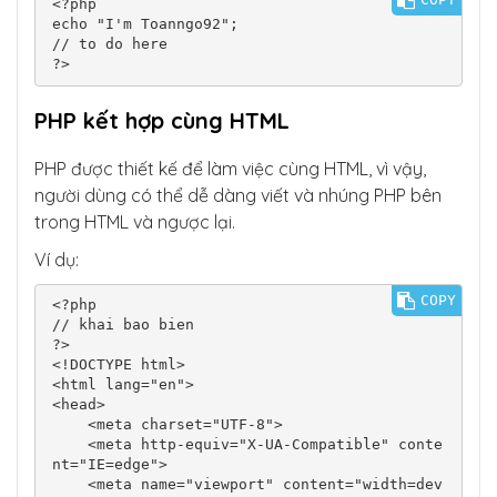
<?php

echo "I'm Toanngo92";

// to do here

?>
PHP kết hợp cùng HTML
PHP được thiết kế để làm việc cùng HTML, vì vậy,
người dùng có thể dễ dàng viết và nhúng PHP bên
trong HTML và ngược lại.
Ví dụ:
COPY
<?php

// khai bao bien

?>

<!DOCTYPE html>

<html lang="en">

<head>

    <meta charset="UTF-8">

    <meta http-equiv="X-UA-Compatible" conte
nt="IE=edge">

    <meta name="viewport" content="width=dev