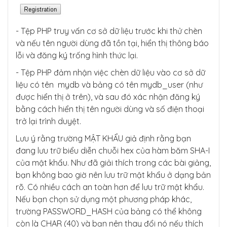
- Tệp PHP truy vấn cơ sở dữ liệu trước khi thử chèn
và nếu tên người dùng đã tồn tại, hiển thị thông báo
lỗi và đăng ký trống hình thức lại.
- Tệp PHP đảm nhận việc chèn dữ liệu vào cơ sở dữ
liệu có tên mydb và bảng có tên mydb_user (như
được hiển thị ở trên), và sau đó xác nhận đăng ký
bằng cách hiển thị tên người dùng và số điện thoại
trở lại trình duyệt.
Lưu ý rằng trường MẬT KHẨU giả định rằng bạn
đang lưu trữ biểu diễn chuỗi hex của hàm băm SHA-I
của mật khẩu. Như đã giải thích trong các bài giảng,
bạn không bao giờ nên lưu trữ mật khẩu ở dạng bản
rõ. Có nhiều cách an toàn hơn để lưu trữ mật khẩu.
Nếu bạn chọn sử dụng một phương pháp khác,
trường PASSWORD_HASH của bảng có thể không
còn là CHAR (40) và bạn nên thay đổi nó nếu thích