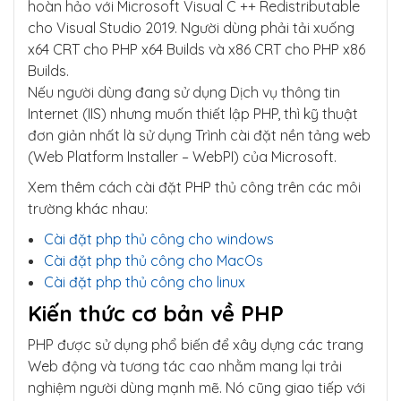
hoàn hảo với Microsoft Visual C ++ Redistributable
cho Visual Studio 2019. Người dùng phải tải xuống
x64 CRT cho PHP x64 Builds và x86 CRT cho PHP x86
Builds.
Nếu người dùng đang sử dụng Dịch vụ thông tin
Internet (IIS) nhưng muốn thiết lập PHP, thì kỹ thuật
đơn giản nhất là sử dụng Trình cài đặt nền tảng web
(Web Platform Installer – WebPI) của Microsoft.
Xem thêm cách cài đặt PHP thủ công trên các môi
trường khác nhau:
Cài đặt php thủ công cho windows
Cài đặt php thủ công cho MacOs
Cài đặt php thủ công cho linux
Kiến thức cơ bản về PHP
PHP được sử dụng phổ biến để xây dựng các trang
Web động và tương tác cao nhằm mang lại trải
nghiệm người dùng mạnh mẽ. Nó cũng giao tiếp với