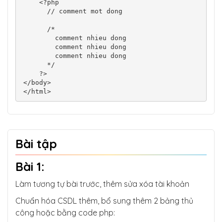
    <?php

      // comment mot dong

      /* 

        comment nhieu dong

        comment nhieu dong

        comment nhieu dong

      */

    ?>

</body>

</html>
Bài tập
Bài 1:
Làm tương tự bài trước, thêm sửa xóa tài khoản
Chuẩn hóa CSDL thêm, bổ sung thêm 2 bảng thủ
công hoặc bằng code php: