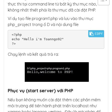
thực thi tại command line từ bất kỳ thư mục nào,
không nhất thiết phải là thư mục đã cài đặt PHP.
Ví dụ tạo file program1.php và lưu vào thư mục
php_project trong ổ D và nội dung file
COPY
<?php 

echo "Hello i'm Toanngo92"

?>
Chạy lệnh và kết quả trả ra:
Phục vụ (start server) với PHP
Nếu bạn không muốn cài đặt thêm các phần mềm
môi trường để tiến hành phát triển localhost như
xampp hoặc laragon, vertigo… Đây là giải pháp để