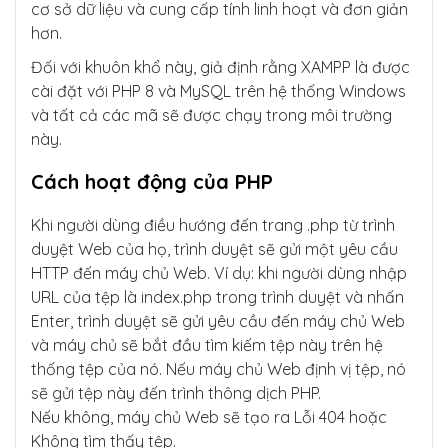
cơ sở dữ liệu và cung cấp tính linh hoạt và đơn giản
hơn.
Đối với khuôn khổ này, giả định rằng XAMPP là được
cài đặt với PHP 8 và MySQL trên hệ thống Windows
và tất cả các mã sẽ được chạy trong môi trường
này.
Cách hoạt động của PHP
Khi người dùng điều hướng đến trang .php từ trình
duyệt Web của họ, trình duyệt sẽ gửi một yêu cầu
HTTP đến máy chủ Web. Ví dụ: khi người dùng nhập
URL của tệp là index.php trong trình duyệt và nhấn
Enter, trình duyệt sẽ gửi yêu cầu đến máy chủ Web
và máy chủ sẽ bắt đầu tìm kiếm tệp này trên hệ
thống tệp của nó. Nếu máy chủ Web định vị tệp, nó
sẽ gửi tệp này đến trình thông dịch PHP.
Nếu không, máy chủ Web sẽ tạo ra Lỗi 404 hoặc
Không tìm thấy tệp.