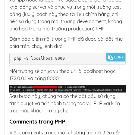
khởi động server và phục vụ trong môi trường test
bằng (lưu ý, cách này theo tài liệu chính hãng, chỉ
nên sử dụng trong môi trường development, không
phù hợp trong môi trường production) PHP
Đảm bảo biến môi trường PHP đã được cài đặt như
phía trên. chạy lệnh dưới:
COPY
php -S localhost:8000
Môi trường sẽ phục vụ theo url là localhost hoặc
172.0.0.1 và cổng 8000:
Sau bước này, chúng ta có thể bắt đầu sử dụng
trình duyệt và tiến hành tương tác với PHP với kiến
trúc máy khách – máy chủ.
Comments trong PHP
Viết comments trong một chương trình là điều cần