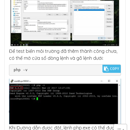
Để test biến môi trường đã thêm thành công chưa,
có thể mở cửa sổ dòng lệnh và gõ lệnh dưới:
COPY
php -v
Khi Đường dẫn được đặt, lệnh php.exe có thể được