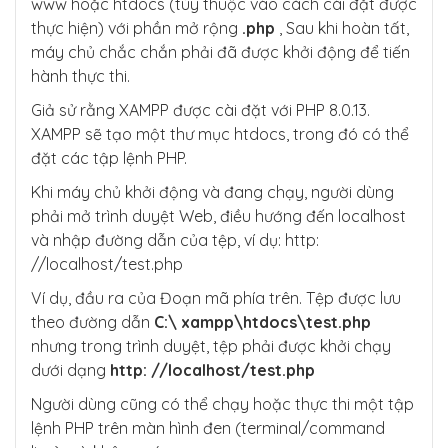
www hoặc htdocs (tùy thuộc vào cách cài đặt được
thực hiện) với phần mở rộng
.php
, Sau khi hoàn tất,
máy chủ chắc chắn phải đã được khởi động để tiến
hành thực thi.
Giả sử rằng XAMPP được cài đặt với PHP 8.0.13.
XAMPP sẽ tạo một thư mục htdocs, trong đó có thể
đặt các tập lệnh PHP.
Khi máy chủ khởi động và đang chạy, người dùng
phải mở trình duyệt Web, điều hướng đến localhost
và nhập đường dẫn của tệp, ví dụ: http:
//localhost/test.php
Ví dụ, đầu ra của Đoạn mã phía trên. Tệp được lưu
theo đường dẫn
C:\ xampp\htdocs\test.php
nhưng trong trình duyệt, tệp phải được khởi chạy
dưới dạng
http: //localhost/test.php
Người dùng cũng có thể chạy hoặc thực thi một tập
lệnh PHP trên màn hình đen (terminal/command