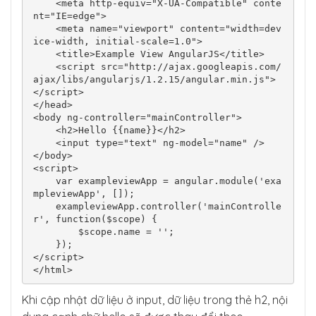
    <meta http-equiv="X-UA-Compatible" conte
nt="IE=edge">

    <meta name="viewport" content="width=dev
ice-width, initial-scale=1.0">

    <title>Example View AngularJS</title>

    <script src="http://ajax.googleapis.com/
ajax/libs/angularjs/1.2.15/angular.min.js">
</script>

</head>

<body ng-controller="mainController">  

    <h2>Hello {{name}}</h2>

    <input type="text" ng-model="name" />

</body>

<script>

    var exampleviewApp = angular.module('exa
mpleviewApp', []);

    exampleviewApp.controller('mainControlle
r', function($scope) {

        $scope.name = '';

    });

</script>

</html>
Khi cập nhật dữ liệu ở input, dữ liệu trong thẻ h2, nội