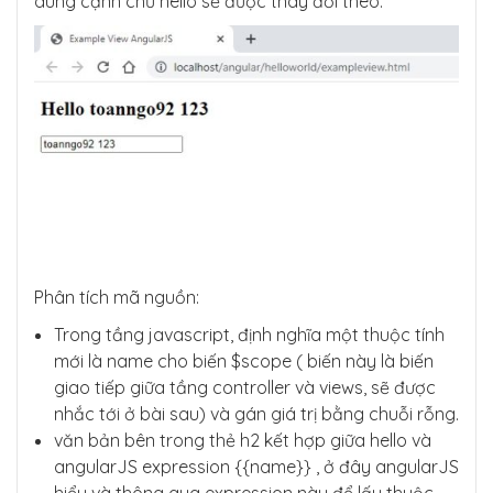
dung cạnh chữ hello sẽ được thay đổi theo.
Phân tích mã nguồn:
Trong tầng javascript, định nghĩa một thuộc tính
mới là name cho biến $scope ( biến này là biến
giao tiếp giữa tầng controller và views, sẽ được
nhắc tới ở bài sau) và gán giá trị bằng chuỗi rỗng.
văn bản bên trong thẻ h2 kết hợp giữa hello và
angularJS expression {{name}} , ở đây angularJS