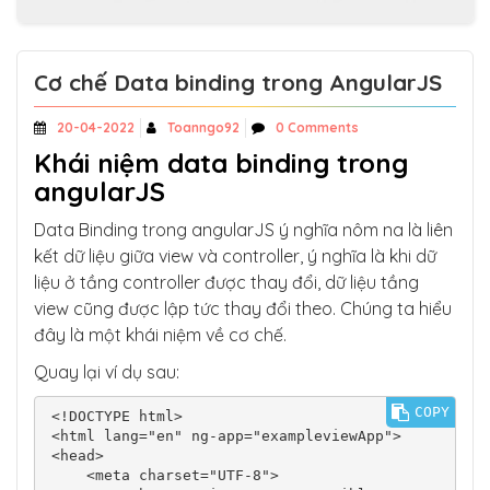
Cơ chế Data binding trong AngularJS
20-04-2022
Toanngo92
0 Comments
Khái niệm data binding trong
angularJS
Data Binding trong angularJS ý nghĩa nôm na là liên
kết dữ liệu giữa view và controller, ý nghĩa là khi dữ
liệu ở tầng controller được thay đổi, dữ liệu tầng
view cũng được lập tức thay đổi theo. Chúng ta hiểu
đây là một khái niệm về cơ chế.
Quay lại ví dụ sau:
COPY
<!DOCTYPE html>

<html lang="en" ng-app="exampleviewApp">

<head>

    <meta charset="UTF-8">
