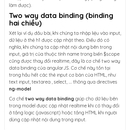
làm được).
Two way data binding (binding
hai chiều)
Xét lại ví dụ đầu bài, khi chúng ta nhập liệu vào input,
dữ liệu ở thẻ h1 được cập nhật theo. Điều đó có
nghĩa, khi chúng ta cập nhật nội dung bên trong
input, giá trị của thuộc tính name trong biến $scope
cũng được thay đổi realtime, đây là cơ chế two way
data binding của angularJS. Cơ chế này tồn tại
trong hầu hết các thẻ input cơ bản của HTML, như
text input, textarea , select, …. thông qua directives
ng-model
Cơ chế
two way data binding
giúp cho dữ liệu bên
trong model được cập nhật realtime khi có thay đổi
ở tầng logic (javascript) hoặc tầng HTML khi người
dùng cập nhật nội dung trong input.