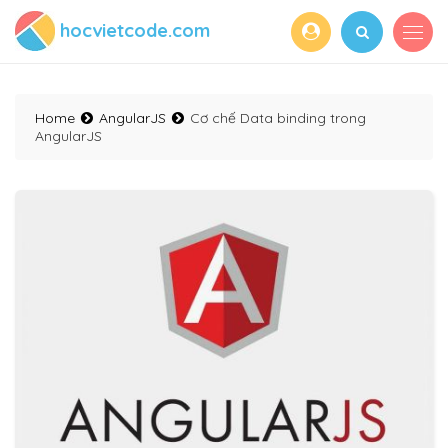
hocvietcode.com
Home
AngularJS
Cơ chế Data binding trong
AngularJS