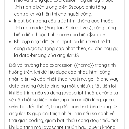
hiểu và thông qua expression này để lấy thuộc
tính name bên trong biến $scope phía tầng
controller và hiển thị cho người dùng.
Input bên trong cấu trúc html thông qua thuộc
tính ng-model (AngularJS directives), cũng cùng
biểu diễn thuộc tính name của biến $scope
Khi cập nhật dữ liệu ở input, dữ liệu trên thẻ h1
cũng được tự động cập nhật theo, cơ chế này gọi
là data-binding của angularJS
Đối với trường hợp expression {{name}} trong tình
huống trên, khi dữ liệu được cập nhật, html cũng
nhận diện và cập nhật theo realtime, gọi là one way
data binding (data binding một chiều). (Rất tiện lợi
khi lập trình, nếu sử dụng javascript thuần, chúng ta
sẽ cần bắt sự kiện onkeyup của người dùng, query
selector đến thẻ h1, thay đổi innertext bên trong =>
angularJS giúp cải thiện nhiều hơn nếu so sánh về
thời gian coding, giảm bớt nhiều công đoạn tiểu tiết
khi lập trình mà javascript thuần hay jquery không