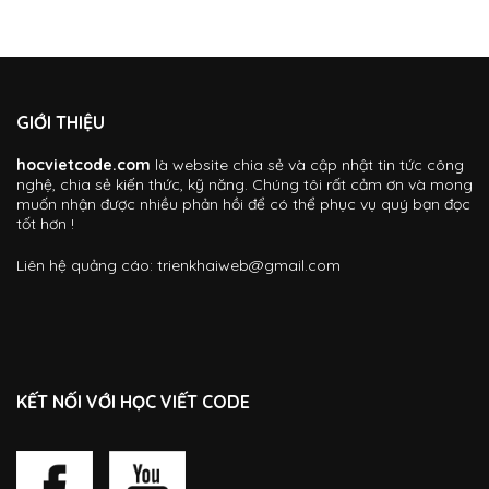
GIỚI THIỆU
hocvietcode.com
là website chia sẻ và cập nhật tin tức công
nghệ, chia sẻ kiến thức, kỹ năng. Chúng tôi rất cảm ơn và mong
muốn nhận được nhiều phản hồi để có thể phục vụ quý bạn đọc
tốt hơn !
Liên hệ quảng cáo:
trienkhaiweb@gmail.com
KẾT NỐI VỚI HỌC VIẾT CODE