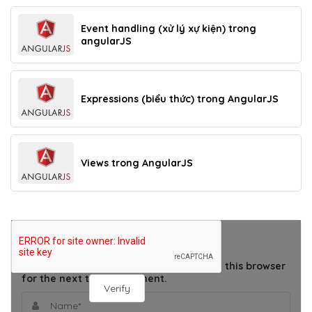
Event handling (xử lý xự kiện) trong
angularJS
Expressions (biểu thức) trong AngularJS
Views trong AngularJS
THÊM BÌNH LUẬN
Save my name, email, and website in this browser
for the next time I comment.
Verify