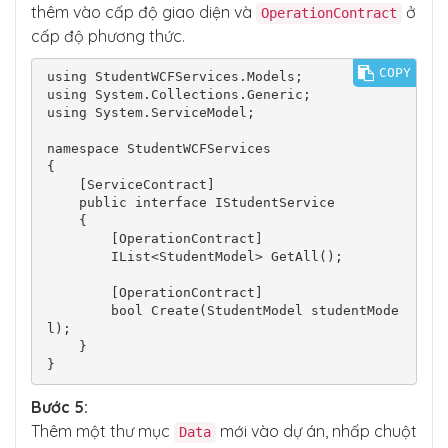
thêm vào cấp độ giao diện và
ở
OperationContract
cấp độ phương thức.
COPY
using StudentWCFServices.Models;

using System.Collections.Generic;

using System.ServiceModel;

namespace StudentWCFServices

{

    [ServiceContract]

    public interface IStudentService

    {

        [OperationContract]

        IList<StudentModel> GetAll();

        [OperationContract]

        bool Create(StudentModel studentMode
l);

    }

}
Bước 5:
Thêm một thư mục
mới vào dự án, nhấp chuột
Data