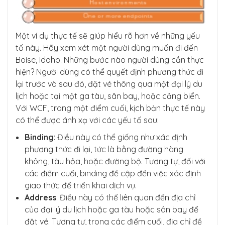
Một ví dụ thực tế sẽ giúp hiểu rõ hơn về những yếu
tố này. Hãy xem xét một người dùng muốn đi đến
Boise, Idaho. Những bước nào người dùng cần thực
hiện? Người dùng có thể quyết định phương thức đi
lại trước và sau đó, đặt vé thông qua một đại lý du
lịch hoặc tại một ga tàu, sân bay, hoặc cảng biển.
Với WCF, trong một điểm cuối, kịch bản thực tế này
có thể được ánh xạ với các yếu tố sau:
Binding
: Điều này có thể giống như xác định
phương thức đi lại, tức là bằng đường hàng
không, tàu hỏa, hoặc đường bộ. Tương tự, đối với
các điểm cuối, binding đề cập đến việc xác định
giao thức để triển khai dịch vụ.
Address
: Điều này có thể liên quan đến địa chỉ
của đại lý du lịch hoặc ga tàu hoặc sân bay để
đặt vé. Tương tự, trong các điểm cuối, địa chỉ đề