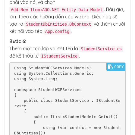
phải vào nó, và chọn
. Bây giờ,
Add→New Item→ADO.NET Entity Data Model
làm theo các hướng dẫn của wizard. Điều này sẽ
tạo ra
và thêm chuỗi
StudentDbEntities.DbContext
kết nối vào tệp
.
App.config
Bước 6:
Thêm một tệp lớp và đặt tên là
StudentService.cs
để kế thừa từ
.
IStudentService
COPY
using StudentWCFServices.Models;

using System.Collections.Generic;

using System.Linq;

namespace StudentWCFServices

{

    public class StudentService : IStudentSe
rvice

    {

        public IList<StudentModel> GetAll()

        {

            using (var context = new Student
DbEntities())
