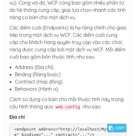
vụ). Cùng với đó, WCF cũng bao gồm nhiều phần tử
do hệ thống cung cấp, giúp lựa chọn nhanh các tính
năng cơ bản cho một dịch vụ.
Các điểm cuối (Endpoints) là hạ tầng chính cho giao
tiếp trong một dịch vụ WCF. Các điểm cuối cung
cấp cho khách hàng quyền truy cập vào các chức
năng được cung cấp bởi một dịch vụ WCF. Mỗi điểm
cuối bao gồm bốn thuộc tính, như sau:
Address (Địa chỉ)
Binding (Ràng buộc)
Contract (Hợp đồng)
Behaviors (Hành vi)
Cách sử dụng cơ bản cho mỗi thuộc tính này trong
cấu hình thông qua
như sau:
web.config
Địa chỉ
COPY
<endpoint address="http://localhost/MyServic