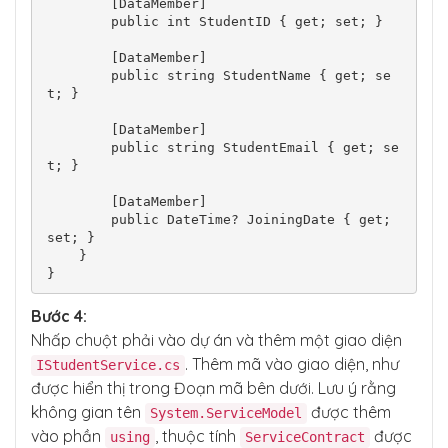
        [DataMember]

        public int StudentID { get; set; }

        [DataMember]

        public string StudentName { get; se
t; }

        [DataMember]

        public string StudentEmail { get; se
t; }

        [DataMember]

        public DateTime? JoiningDate { get; 
set; }

    }

}
Bước 4:
Nhấp chuột phải vào dự án và thêm một giao diện
. Thêm mã vào giao diện, như
IStudentService.cs
được hiển thị trong Đoạn mã bên dưới. Lưu ý rằng
không gian tên
được thêm
System.ServiceModel
vào phần
, thuộc tính
được
using
ServiceContract