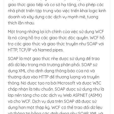
giao thức giao tiếp và cơ sở hạ tầng, cho phép các
nhà phát triển tập trung vào việc triển khai logic kinh
doanh và xây dựng các dịch vụ mạnh mẽ, tương
thích lẫn nhau.
Một trong những lợi ích chính của việc sử dụng WCF
là nó cũng hỗ trợ các giao thức độc quyền. WCF hỗ
trợ các giao thức và giao thức truyền như SOAP với
HTTP, TCP/IP và Named pipes.
SOAP là một giao thức nhẹ được sử dụng để trao
đổi dữ liệu trong môi trường phân phối. SOAP sử
dụng XML cho định dạng thông báo của nó và
thường dựa vào HTTP để thương lượng và truyền
thông. Nó được tạo ra bởi Microsoft và được W3C
chấp nhận là tiêu chuẩn. SOAP được sử dụng như là
lớp nền tảng cho các dịch vụ Web ASP.NET (ASMX)
và cho WCF. Dịch vụ dựa trên SOAP đã được sử
dụng hơn một thập kỷ. WCF có thể trao đổi dữ liệu
và thông tin bằng các định dạng như SOAP, XML và