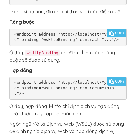
Trong ví dụ này, địa chỉ chỉ định vị trí của điểm cuối.
Ràng buộc
COPY
<endpoint address="http://localhost/MyServic
Ở đây,
chỉ định chính sách ràng
wsHttpBinding
buộc sẽ được sử dụng.
Hợp đồng
COPY
<endpoint address="http://localhost/MyServic
e" binding="wsHttpBinding" contract="IMinf
Ở đây, hợp đồng IMinfo chỉ định dịch vụ hợp đồng
phải được truy cập bởi máy chủ.
Ngôn ngữ Mô tả Dịch vụ Web (WSDL) được sử dụng
để định nghĩa dịch vụ Web và hợp đồng dịch vụ