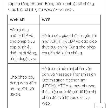
cấp hạ tầng tốt hơn. Bảng bên dưới liệt kê những
khác biệt chính giữa Web API và WCF.
Web API
WCF
Hỗ trợ duy
nhất HTTP và
Hỗ trợ các giao thức truyền tải
cho phép truy
như TCP, HTTP, UDP và các giao
cập từ nhiều
thức tùy chỉnh. Cũng cho phép
thiết bị di động,
chuyển đổi giữa chúng.
trình duyệt, v.v.
Hỗ trợ mã hóa nhị phân, văn
bản, và Message Transmission
Cho phép xây
Optimization Mechanism
dựng Web APIs
(MTOM). MTOM là một phương
hỗ trợ XML và
thức hiệu quả để gửi dữ liệu nhị
JSON.
phân đến và từ các dịch vụ
Web.