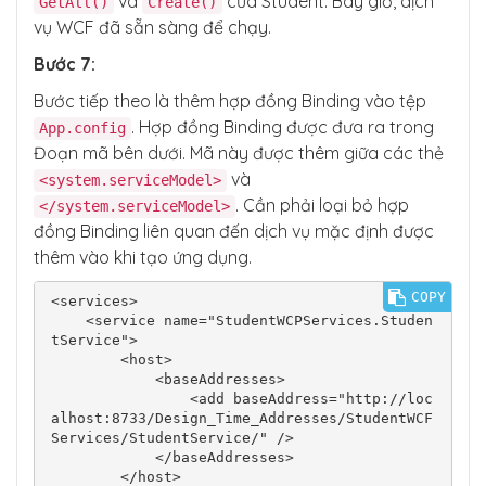
và
của Student. Bây giờ, dịch
GetAll()
Create()
                    StudentEmail = student.S
vụ WCF đã sẵn sàng để chạy.
tudentEmail,

                    JoiningDate = student.Jo
Bước 7:
iningDate

                };

Bước tiếp theo là thêm hợp đồng Binding vào tệp
                studentModels.Add(studentMod
. Hợp đồng Binding được đưa ra trong
App.config
el);

Đoạn mã bên dưới. Mã này được thêm giữa các thẻ
            }

            return studentModels;

và
<system.serviceModel>
        }

. Cần phải loại bỏ hợp
</system.serviceModel>
đồng Binding liên quan đến dịch vụ mặc định được
        public bool Create(StudentModel stud
entModel)

thêm vào khi tạo ứng dụng.
        {

            var student = new Student

COPY
<services>

            {

    <service name="StudentWCPServices.Studen
                StudentName = studentModel.S
tService">

tudentName,

        <host>

                StudentEmail = studentModel.
            <baseAddresses>

StudentEmail,

                <add baseAddress="http://loc
                JoiningDate = studentModel.J
alhost:8733/Design_Time_Addresses/StudentWCF
oiningDate

Services/StudentService/" />

            };

            </baseAddresses>

            _context.Students.Add(student);

        </host>

            _context.SaveChanges();
