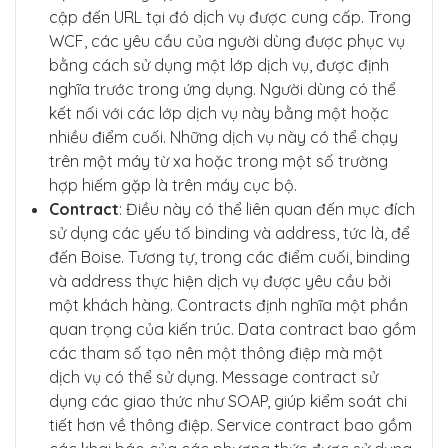
cập đến URL tại đó dịch vụ được cung cấp. Trong
WCF, các yêu cầu của người dùng được phục vụ
bằng cách sử dụng một lớp dịch vụ, được định
nghĩa trước trong ứng dụng. Người dùng có thể
kết nối với các lớp dịch vụ này bằng một hoặc
nhiều điểm cuối. Những dịch vụ này có thể chạy
trên một máy từ xa hoặc trong một số trường
hợp hiếm gặp là trên máy cục bộ.
Contract
: Điều này có thể liên quan đến mục đích
sử dụng các yếu tố binding và address, tức là, để
đến Boise. Tương tự, trong các điểm cuối, binding
và address thực hiện dịch vụ được yêu cầu bởi
một khách hàng. Contracts định nghĩa một phần
quan trọng của kiến trúc. Data contract bao gồm
các tham số tạo nên một thông điệp mà một
dịch vụ có thể sử dụng. Message contract sử
dụng các giao thức như SOAP, giúp kiểm soát chi
tiết hơn về thông điệp. Service contract bao gồm