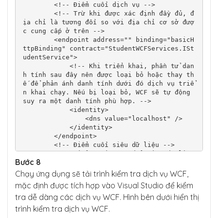
        <!-- Điểm cuối dịch vụ -->

            return true;

        <!-- Trừ khi được xác định đầy đủ, đ
        }

ịa chỉ là tương đối so với địa chỉ cơ sở đượ
    }

c cung cấp ở trên -->

        <endpoint address="" binding="basicH
ttpBinding" contract="StudentWCFServices.ISt
udentService">

            <!-- Khi triển khai, phần tử dan
h tính sau đây nên được loại bỏ hoặc thay th
ế để phản ánh danh tính dưới đó dịch vụ triể
n khai chạy. Nếu bị loại bỏ, WCF sẽ tự động 
suy ra một danh tính phù hợp. -->

            <identity>

                <dns value="localhost" />

            </identity>

        </endpoint>

        <!-- Điểm cuối siêu dữ liệu -->

        <!-- Điểm cuối Trao đổi Siêu dữ liệu 
Bước 8
được dịch vụ sử dụng để mô tả chính nó cho c
ác khách hàng. -->

Chạy ứng dụng sẽ tải trình kiểm tra dịch vụ WCF,
        <!-- Điểm cuối này không sử dụng bin
mặc định được tích hợp vào Visual Studio để kiểm
ding an toàn và nên được bảo mật hoặc loại b
tra dễ dàng các dịch vụ WCF. Hình bên dưới hiển thị
ỏ trước khi triển khai -->

        <endpoint address="mex" binding="mex
trình kiểm tra dịch vụ WCF.
HttpBinding" contract="IMetadataExchange" />
