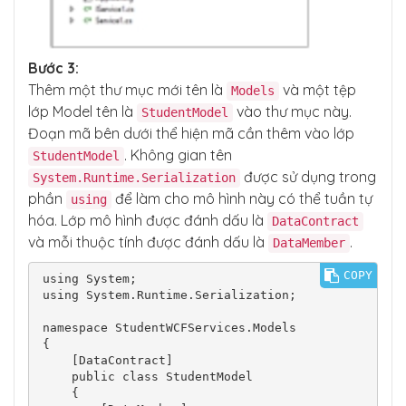
Bước 3:
Thêm một thư mục mới tên là
và một tệp
Models
lớp Model tên là
vào thư mục này.
StudentModel
Đoạn mã bên dưới thể hiện mã cần thêm vào lớp
. Không gian tên
StudentModel
được sử dụng trong
System.Runtime.Serialization
phần
để làm cho mô hình này có thể tuần tự
using
hóa. Lớp mô hình được đánh dấu là
DataContract
và mỗi thuộc tính được đánh dấu là
.
DataMember
COPY
using System;

using System.Runtime.Serialization;

namespace StudentWCFServices.Models

{

    [DataContract]

    public class StudentModel

    {
