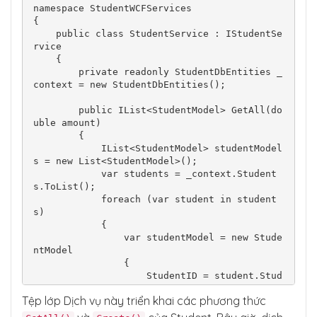
namespace StudentWCFServices

                    StudentName = studentMod
{

el.StudentName,

    public class StudentService : IStudentSe
                    StudentEmail = studentMo
rvice

del.StudentEmail,

    {

                    JoiningDate = studentMod
        private readonly StudentDbEntities _
el.JoiningDate

context = new StudentDbEntities();

                };

                context.Students.Add(studen
        public IList<StudentModel> GetAll(do
t);

uble amount)

                return context.SaveChanges() 
        {

> 0;

            IList<StudentModel> studentModel
            }

s = new List<StudentModel>();

        }

            var students = _context.Student
    }

s.ToList();

}
            foreach (var student in student
s)

            {

                var studentModel = new Stude
ntModel

                {

                    StudentID = student.Stud
entID,

Tệp lớp Dịch vụ này triển khai các phương thức
                    StudentName = student.St
udentName,
