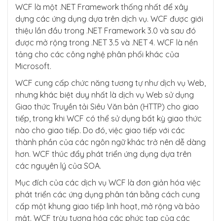
WCF là một .NET Framework thống nhất để xây
dựng các ứng dụng dựa trên dịch vụ. WCF được giới
thiệu lần đầu trong .NET Framework 3.0 và sau đó
được mở rộng trong .NET 3.5 và .NET 4. WCF là nền
tảng cho các công nghệ phân phối khác của
Microsoft.
WCF cung cấp chức năng tương tự như dịch vụ Web,
nhưng khác biệt duy nhất là dịch vụ Web sử dụng
Giao thức Truyền tải Siêu Văn bản (HTTP) cho giao
tiếp, trong khi WCF có thể sử dụng bất kỳ giao thức
nào cho giao tiếp. Do đó, việc giao tiếp với các
thành phần của các ngôn ngữ khác trở nên dễ dàng
hơn. WCF thúc đẩy phát triển ứng dụng dựa trên
các nguyên lý của SOA.
Mục đích của các dịch vụ WCF là đơn giản hóa việc
phát triển các ứng dụng phân tán bằng cách cung
cấp một khung giao tiếp linh hoạt, mở rộng và bảo
mật. WCF trừu tượng hóa các phức tạp của các