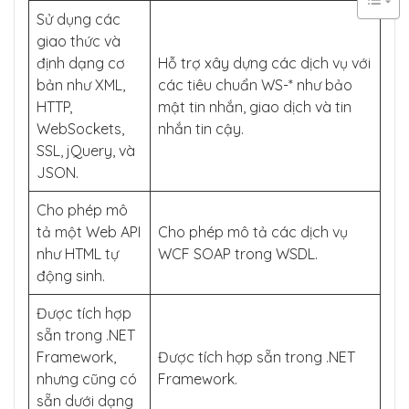
Sử dụng các
giao thức và
định dạng cơ
Hỗ trợ xây dựng các dịch vụ với
bản như XML,
các tiêu chuẩn WS-* như bảo
HTTP,
mật tin nhắn, giao dịch và tin
WebSockets,
nhắn tin cậy.
SSL, jQuery, và
JSON.
Cho phép mô
tả một Web API
Cho phép mô tả các dịch vụ
như HTML tự
WCF SOAP trong WSDL.
động sinh.
Được tích hợp
sẵn trong .NET
Framework,
Được tích hợp sẵn trong .NET
nhưng cũng có
Framework.
sẵn dưới dạng