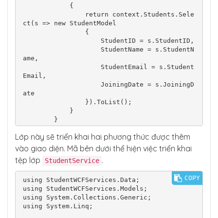
            {

                return context.Students.Sele
ct(s => new StudentModel

                {

                    StudentID = s.StudentID,

                    StudentName = s.StudentN
ame,

                    StudentEmail = s.Student
Email,

                    JoiningDate = s.JoiningD
ate

                }).ToList();

            }

        }

Lớp này sẽ triển khai hai phương thức được thêm
        public bool Create(StudentModel stud
entModel)

vào giao diện. Mã bên dưới thể hiện việc triển khai
        {

tệp lớp
.
StudentService
            using (var context = new Student
DbEntities())

COPY
using StudentWCFServices.Data;

            {

using StudentWCFServices.Models;

                var student = new Student

using System.Collections.Generic;

                {

using System.Linq;

                    StudentID = studentMode
l.StudentID,
