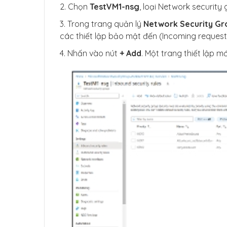
2. Chọn
TestVM1-nsg
, loại Network security
3. Trong trang quản lý
Network Security Gr
các thiết lập bảo mật đến (Incoming request
4. Nhấn vào nút
+ Add
. Một trang thiết lập m