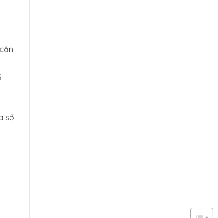
 cần
ố
a sổ