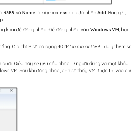
là
3389
và
Name
là
rdp-access
, sau đó nhấn
Add
. Bây giờ,
p.
g khai để đăng nhập. Để đăng nhập vào
Windows VM
, bạn
.
cổng. Địa chỉ IP sẽ có dạng 40.114.1xxx.xxxx:3389. Lưu ý thêm s
n dưới. Điều này sẽ yêu cầu nhập ID người dùng và mật khẩu.
ows VM. Sau khi đăng nhập, bạn sẽ thấy VM được tải vào cử