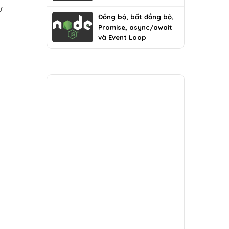
ư
Đồng bộ, bất đồng bộ,
Promise, async/await
và Event Loop