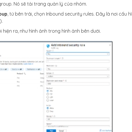
 group. Nó sẽ tải trang quản lý của nhóm.
oup
, từ bên trái, chọn Inbound security rules. Đây là nơi cấu h
).
ới hiện ra, như hình ảnh trong hình ảnh bên dưới.