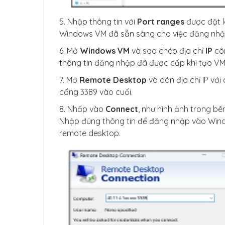
5. Nhập thông tin với
Port ranges
được đặt 
Windows VM đã sẵn sàng cho việc đăng nhậ
6. Mở
Windows VM
và sao chép địa chỉ
IP
côn
thông tin đăng nhập đã được cấp khi tạo VM
7. Mở
Remote Desktop
và dán địa chỉ IP với 
cổng 3389 vào cuối.
8. Nhấp vào
Connect
, như hình ảnh trong bê
Nhập đúng thông tin để đăng nhập vào Wind
remote desktop.