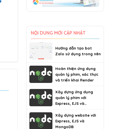
NỘI DUNG MỚI CẬP NHẬT
Hướng dẫn tạo bot
Zalo sử dụng trong n8n
Hoàn thiện ứng dụng
quản lý phim, xác thực
và triển khai Render
Xây dựng ứng dụng
quản lý phim với
Express, EJS và
MongoDB
Xây dựng website với
Express, EJS và
MongoDB