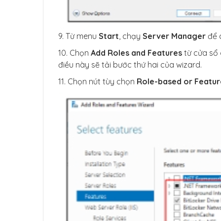
9. Từ menu
Start
, chạy
Server Manager
để c
10. Chọn
Add Roles and Features
từ cửa sổ 
điều này sẽ tải bước thứ hai của wizard.
11. Chọn nút tùy chọn
Role-based or Feature