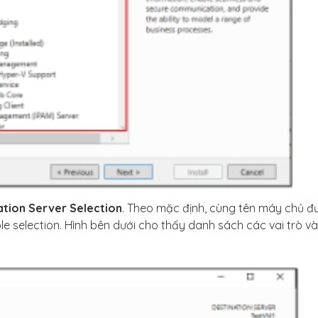
ation Server Selection
. Theo mặc định, cùng tên máy chủ đ
ole selection. Hình bên dưới cho thấy danh sách các vai trò và