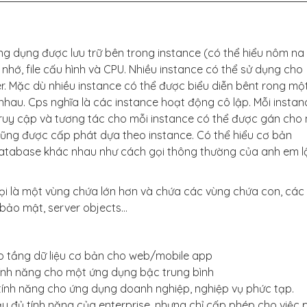
ng dụng được lưu trữ bên trong instance (có thể hiểu nôm na 
 nhớ, file cấu hình và CPU. Nhiều instance có thể sử dụng cho
. Mặc dù nhiều instance có thể được biểu diễn bênt rong mộ
hau. Cps nghĩa là các instance hoạt động cô lập. Mỗi instan
truy cập và tương tác cho mỗi instance có thể được gán cho
cũng được cấp phát dựa theo instance. Có thể hiểu cơ bản
database khác nhau như cách gọi thông thường của anh em l
ọi là một vùng chứa lớn hơn và chứa các vùng chứa con, các
 bảo mật, server objects…
p tầng dữ liệu cơ bản cho web/mobile app
ính năng cho một ứng dụng bậc trung bình
tính năng cho ứng dụng doanh nghiệp, nghiệp vụ phức tạp.
y đủ tính năng của enterprise, nhưng chỉ cấp phép cho việc 