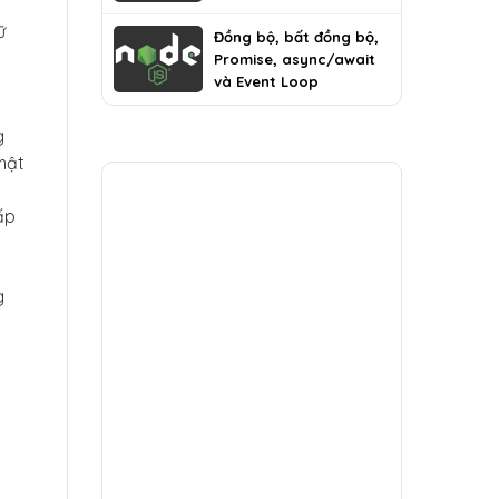
ữ
Đồng bộ, bất đồng bộ,
Promise, async/await
và Event Loop
g
mật
ấp
g