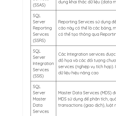
dụng khai thác dữ liệu (data m
(SSAS)
SQL
Server
Reporting Services sử dụng để
Reporting
cáo này có thể là các bảng, m
Services
có thể tạo thông qua Reporti
(SSRS)
SQL
Các Integration services được
Server
đồ họa và các đối tượng chươ
Integration
services (nghiệp vụ tích hợp).
Services
dữ liệu hiệu năng cao
(SSIS)
SQL
Server
Master Data Services (MDS) đư
Master
MDS sử dụng để phân tích, quả
Data
transactions (giao dịch), luật 
Services