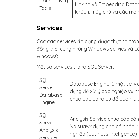
Connectivity
Linking và Embedding Datab
Tools
khách, máy chủ và các mạng
Services
Cóc các services đa dạng được thực thi tro
đồng thời cùng những Windows servies và có 
windows)
Một số services trong SQL Server:
SQL
Database Engine là một service
Server
dụng để xử lý các nghiệp vụ n
Database
chứa các công cụ để quản lý 
Engine
SQL
Analysis Service chứa các côn
Server
Nó suawr dụng cho cá nhân, độ
Analysis
nghiệp (business intelligence
Services