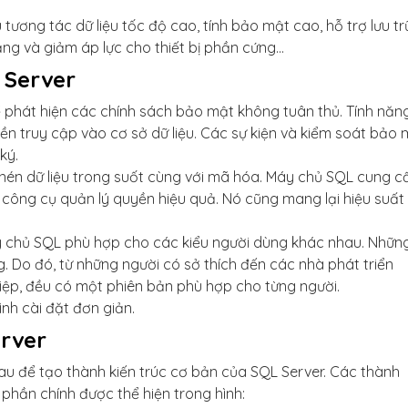
tương tác dữ liệu tốc độ cao, tính bảo mật cao, hỗ trợ lưu tr
ăng và giảm áp lực cho thiết bị phần cứng…
L Server
ể phát hiện các chính sách bảo mật không tuân thủ. Tính năn
n truy cập vào cơ sở dữ liệu. Các sự kiện và kiểm soát bảo 
ký.
nén dữ liệu trong suốt cùng với mã hóa. Máy chủ SQL cung c
 công cụ quản lý quyền hiệu quả. Nó cũng mang lại hiệu suất
 chủ SQL phù hợp cho các kiểu người dùng khác nhau. Nhữn
 Do đó, từ những người có sở thích đến các nhà phát triển
ệp, đều có một phiên bản phù hợp cho từng người.
ình cài đặt đơn giản.
erver
au để tạo thành kiến trúc cơ bản của SQL Server. Các thành
phần chính được thể hiện trong hình: