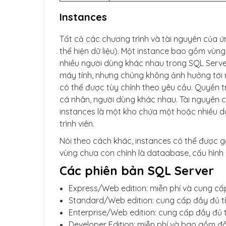
Instances
Tất cả các chương trình và tài nguyên của ứ
thể hiện dữ liệu). Một instance bao gồm vùng
nhiều người dùng khác nhau trong SQL Server
máy tính, nhưng chúng không ảnh hưởng tới n
có thể được tùy chỉnh theo yêu cầu. Quyền 
cá nhân, người dùng khác nhau. Tài nguyên 
instances là một kho chứa một hoặc nhiều 
trình viên.
Nói theo cách khác, instances có thể được g
vùng chưa con chính là dataabase, cấu hình
Các phiên bản SQL Server
Express/Web edition: miễn phí và cung cấ
Standard/Web edition: cung cấp đầy đủ t
Enterprise/Web edition: cung cấp đầy đủ 
Developer Edition: miễn phí và bao gồm đầ