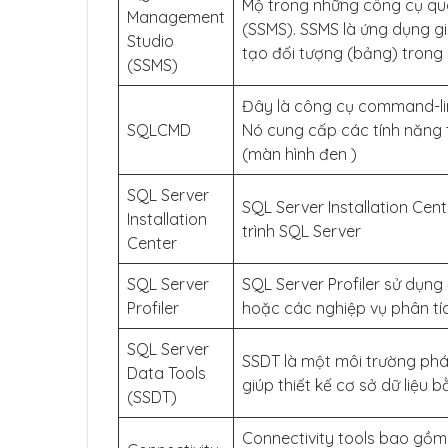
Mộ trong những công cụ qua
Management
(SSMS). SSMS là ứng dụng g
Studio
tạo đối tượng (bảng) trong C
(SSMS)
Đây là công cụ command-line
SQLCMD
Nó cung cấp các tính năng 
(màn hình đen )
SQL Server
SQL Server Installation Cen
Installation
trình SQL Server
Center
SQL Server
SQL Server Profiler sử dụng
Profiler
hoặc các nghiệp vụ phân tí
SQL Server
SSDT là một môi trường phát
Data Tools
giúp thiết kế cơ sở dữ liệu 
(SSDT)
Connectivity tools bao gồm