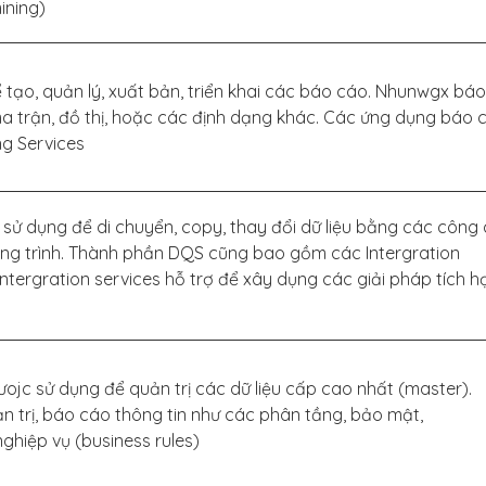
ining)
 tạo, quản lý, xuất bản, triển khai các báo cáo. Nhunwgx báo
a trận, đồ thị, hoặc các định dạng khác. Các ứng dụng báo 
ng Services
 sử dụng để di chuyển, copy, thay đổi dữ liệu bằng các công 
ng trình. Thành phần DQS cũng bao gồm các Intergration
 Intergration services hỗ trợ để xây dụng các giải pháp tích h
ojc sử dụng để quản trị các dữ liệu cấp cao nhất (master).
n trị, báo cáo thông tin như các phân tầng, bảo mật,
nghiệp vụ (business rules)