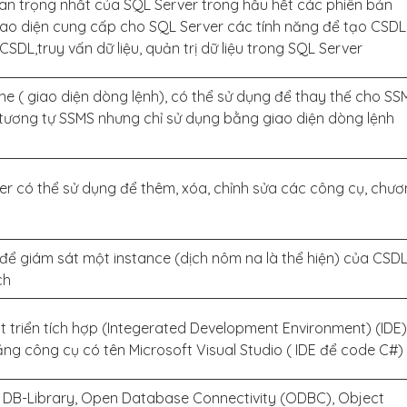
n trọng nhất của SQL Server trong hầu hết các phiên bản
iao diện cung cấp cho SQL Server các tính năng để tạo CSDL
SDL,truy vấn dữ liệu, quản trị dữ liệu trong SQL Server
 ( giao diện dòng lệnh), có thể sử dụng để thay thế cho SS
tương tự SSMS nhưng chỉ sử dụng bằng giao diện dòng lệnh
ter có thể sử dụng để thêm, xóa, chỉnh sửa các công cụ, chư
 để giám sát một instance (dịch nôm na là thể hiện) của CSD
ch
 triển tích hợp (Integerated Development Environment) (IDE)
bằng công cụ có tên Microsoft Visual Studio ( IDE để code C#)
 DB-Library, Open Database Connectivity (ODBC), Object