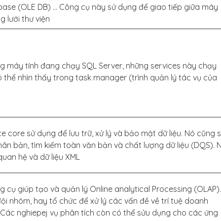
ase (OLE DB) … Công cụ này sử dụng để giao tiếp giữa máy
 lưới thư viện
ng máy tính đang chạy SQL Server, những services này chạy
thể nhìn thấy trong task manager (trình quản lý tác vụ của
 core sử dụng để lưu trữ, xử lý và bảo mật dữ liệu. Nó cũng 
hân bản, tìm kiếm toàn văn bản và chất lượng dữ liệu (DQS). 
quan hệ và dữ liệu XML
g cụ giúp tạo và quản lý Online analytical Processing (OLAP).
i nhóm, hay tổ chức để xử lý các vấn đề về trí tuệ doanh
). Các nghiepej vụ phân tích còn có thể sửu dụng cho các ứng