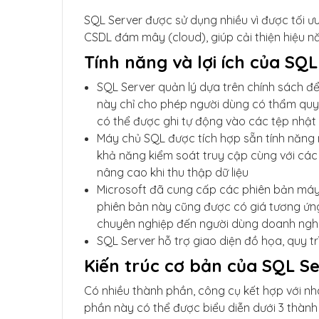
SQL Server được sử dụng nhiều vì được tối ưu 
CSDL đám mây (cloud), giúp cải thiện hiệu n
Tính năng và lợi ích của SQ
SQL Server quản lý dựa trên chính sách đ
này chỉ cho phép người dùng có thẩm quyề
có thể được ghi tự động vào các tệp nhật 
Máy chủ SQL được tích hợp sẵn tính năng 
khả năng kiểm soát truy cập cùng với các
nâng cao khi thu thập dữ liệu
Microsoft đã cung cấp các phiên bản máy
phiên bản này cũng được có giá tương ứng.
chuyên nghiệp đến người dùng doanh nghi
SQL Server hỗ trợ giao diện đồ họa, quy tr
Kiến trúc cơ bản của SQL S
Có nhiều thành phần, công cụ kết hợp với nh
phần này có thể được biểu diễn dưới 3 thành 