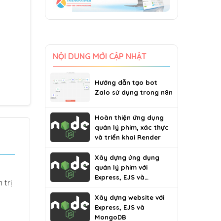
NỘI DUNG MỚI CẬP NHẬT
Hướng dẫn tạo bot
Zalo sử dụng trong n8n
Hoàn thiện ứng dụng
quản lý phim, xác thực
và triển khai Render
Xây dựng ứng dụng
quản lý phim với
Express, EJS và
 trị
MongoDB
Xây dựng website với
Express, EJS và
MongoDB