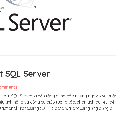
ft SQL Server
omments
osoft. SQL Server là nền tảng cung cấp những nghiệp vụ quản
ều tính năng và công cụ giúp tương tác, phân tích dữ liệu, dễ
actional Processing (OLPT), data warehousing,ứng dụng e-