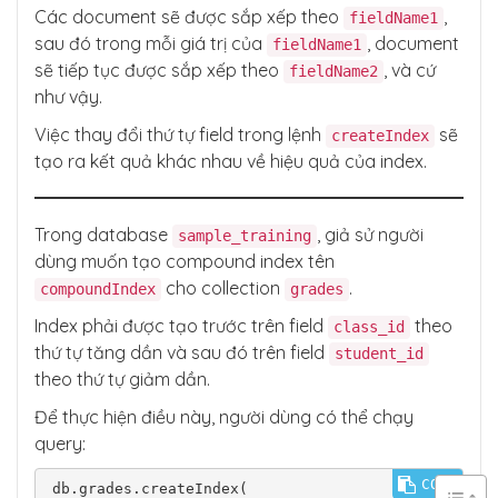
Các document sẽ được sắp xếp theo
,
fieldName1
sau đó trong mỗi giá trị của
, document
fieldName1
sẽ tiếp tục được sắp xếp theo
, và cứ
fieldName2
như vậy.
Việc thay đổi thứ tự field trong lệnh
sẽ
createIndex
tạo ra kết quả khác nhau về hiệu quả của index.
Trong database
, giả sử người
sample_training
dùng muốn tạo compound index tên
cho collection
.
compoundIndex
grades
Index phải được tạo trước trên field
theo
class_id
thứ tự tăng dần và sau đó trên field
student_id
theo thứ tự giảm dần.
Để thực hiện điều này, người dùng có thể chạy
query:
COPY
db.grades.createIndex(
