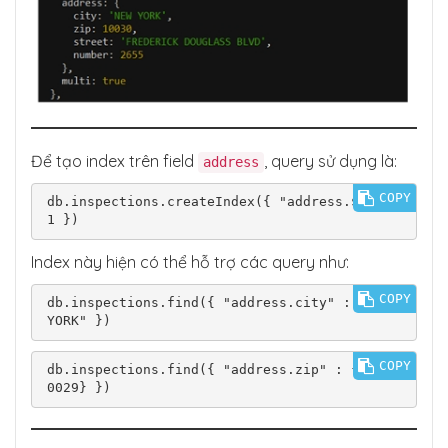
Để tạo index trên field
, query sử dụng là:
address
COPY
db.inspections.createIndex({ "address.$**" : 
Index này hiện có thể hỗ trợ các query như:
COPY
db.inspections.find({ "address.city" : "NEW 
COPY
db.inspections.find({ "address.zip" : {$gt:1