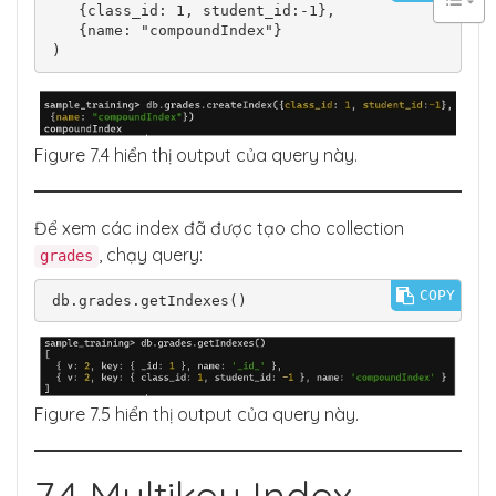
   {class_id: 1, student_id:-1},

   {name: "compoundIndex"}

Figure 7.4 hiển thị output của query này.
Để xem các index đã được tạo cho collection
, chạy query:
grades
COPY
db.grades.getIndexes()
Figure 7.5 hiển thị output của query này.
7.4 Multikey Index