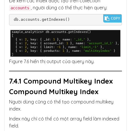
Để xem các index được tạo trên collection
, người dùng có thể thực hiện query:
accounts
COPY
db.accounts.getIndexes()
Figure 7.6 hiển thị output của query này.
7.4.1 Compound Multikey Index
Compound Multikey Index
Người dùng cũng có thể tạo compound multikey
index.
Index này chỉ có thể có một array field làm indexed
field.