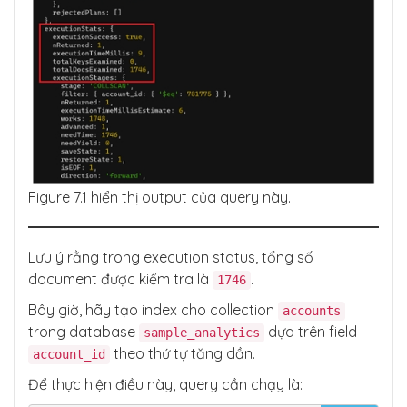
Figure 7.1 hiển thị output của query này.
Lưu ý rằng trong execution status, tổng số
document được kiểm tra là
.
1746
Bây giờ, hãy tạo index cho collection
accounts
trong database
dựa trên field
sample_analytics
theo thứ tự tăng dần.
account_id
Để thực hiện điều này, query cần chạy là: