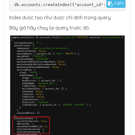
COPY
Index được tạo như được chỉ định trong query.
Bây giờ hãy chạy lại query trước đó.