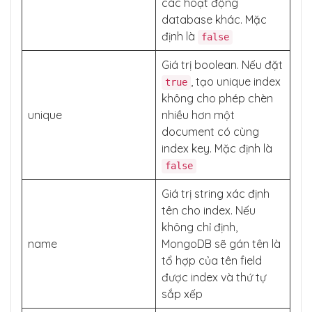
các hoạt động
database khác. Mặc
định là
false
Giá trị boolean. Nếu đặt
, tạo unique index
true
không cho phép chèn
unique
nhiều hơn một
document có cùng
index key. Mặc định là
false
Giá trị string xác định
tên cho index. Nếu
không chỉ định,
name
MongoDB sẽ gán tên là
tổ hợp của tên field
được index và thứ tự
sắp xếp