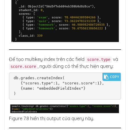
Để tạo multikey index trên các field
và
score.type
, người dùng có thể thực hiện query:
score.score
COPY
db.grades.createIndex(

   {"scores.type":1, "scores.score":1},

   {name: "embeddedFieldIndex"}

)
Figure 7.8 hiển thị output của query này.