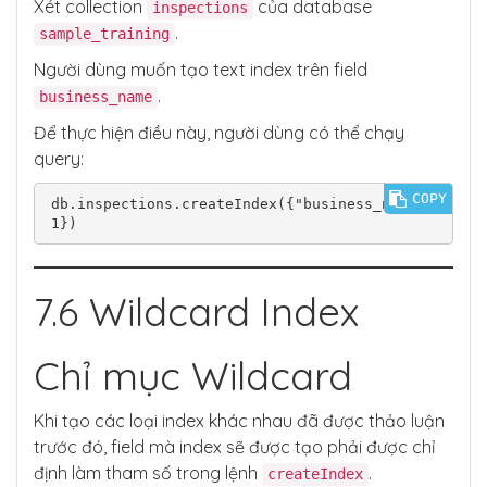
Xét collection
của database
inspections
.
sample_training
Người dùng muốn tạo text index trên field
.
business_name
Để thực hiện điều này, người dùng có thể chạy
query:
COPY
db.inspections.createIndex({"business_name":
7.6 Wildcard Index
Chỉ mục Wildcard
Khi tạo các loại index khác nhau đã được thảo luận
trước đó, field mà index sẽ được tạo phải được chỉ
định làm tham số trong lệnh
.
createIndex