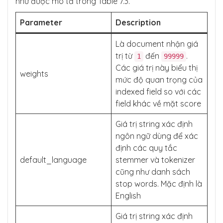
như được mô tả trong Table 7.3.
Parameter
Description
Là document nhận giá
trị từ
đến
.
1
99999
Các giá trị này biểu thị
weights
mức độ quan trọng của
indexed field so với các
field khác về mặt score
Giá trị string xác định
ngôn ngữ dùng để xác
định các quy tắc
default_language
stemmer và tokenizer
cũng như danh sách
stop words. Mặc định là
English
Giá trị string xác định