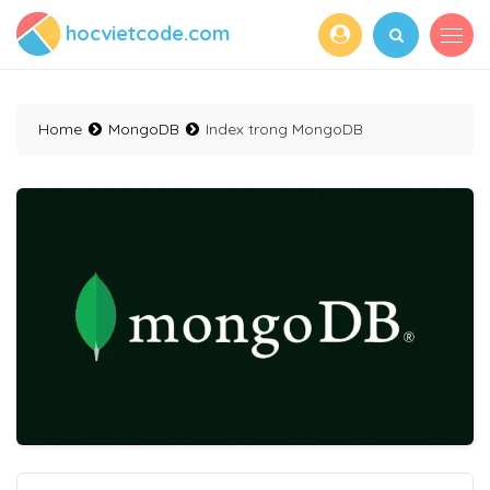
hocvietcode.com
Home
MongoDB
Index trong MongoDB