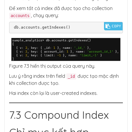
Để xem tất cả index đã được tạo cho collection
, chạy query:
accounts
COPY
Figure 7.3 hiển thị output của query này.
Lưu ý rằng index trên field
được tạo mặc định
_id
khi collection được tạo.
Hai index còn lại là user-created indexes.
7.3 Compound Index