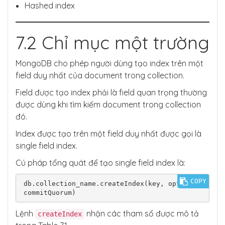
Hashed index
7.2 Chỉ mục một trường
MongoDB cho phép người dùng tạo index trên một
field duy nhất của document trong collection.
Field được tạo index phải là field quan trọng thường
được dùng khi tìm kiếm document trong collection
đó.
Index được tạo trên một field duy nhất được gọi là
single field index.
Cú pháp tổng quát để tạo single field index là:
COPY
db.collection_name.createIndex(key, option, 
Lệnh
nhận các tham số được mô tả
createIndex