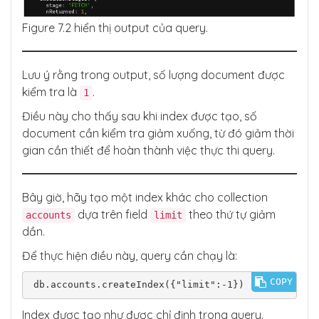
Figure 7.2 hiển thị output của query.
Lưu ý rằng trong output, số lượng document được
kiểm tra là
.
1
Điều này cho thấy sau khi index được tạo, số
document cần kiểm tra giảm xuống, từ đó giảm thời
gian cần thiết để hoàn thành việc thực thi query.
Bây giờ, hãy tạo một index khác cho collection
dựa trên field
theo thứ tự giảm
accounts
limit
dần.
Để thực hiện điều này, query cần chạy là:
COPY
db.accounts.createIndex({"limit":-1})
Index được tạo như được chỉ định trong query.