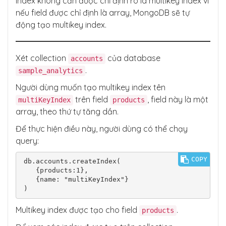
Index không cần được chỉ định rõ là multikey index vì
nếu field được chỉ định là array, MongoDB sẽ tự
động tạo multikey index.
Xét collection
của database
accounts
.
sample_analytics
Người dùng muốn tạo multikey index tên
trên field
, field này là một
multiKeyIndex
products
array, theo thứ tự tăng dần.
Để thực hiện điều này, người dùng có thể chạy
query:
COPY
db.accounts.createIndex(

   {products:1},

   {name: "multiKeyIndex"}

)
Multikey index được tạo cho field
.
products