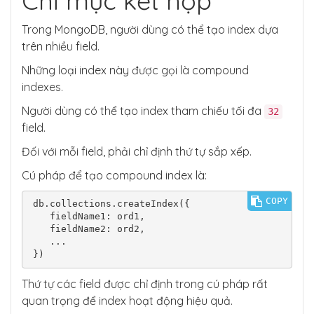
Chỉ mục kết hợp
Trong MongoDB, người dùng có thể tạo index dựa
trên nhiều field.
Những loại index này được gọi là compound
indexes.
Người dùng có thể tạo index tham chiếu tối đa
32
field.
Đối với mỗi field, phải chỉ định thứ tự sắp xếp.
Cú pháp để tạo compound index là:
COPY
db.collections.createIndex({

   fieldName1: ord1,

   fieldName2: ord2,

   ...

Thứ tự các field được chỉ định trong cú pháp rất
quan trọng để index hoạt động hiệu quả.