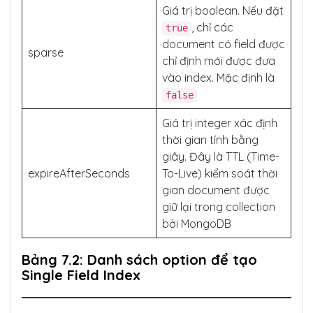
Giá trị boolean. Nếu đặt
, chỉ các
true
document có field được
sparse
chỉ định mới được đưa
vào index. Mặc định là
false
Giá trị integer xác định
thời gian tính bằng
giây. Đây là TTL (Time-
expireAfterSeconds
To-Live) kiểm soát thời
gian document được
giữ lại trong collection
bởi MongoDB
Bảng 7.2: Danh sách option để tạo
Single Field Index