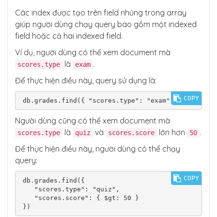
Các index được tạo trên field nhúng trong array
giúp người dùng chạy query bao gồm một indexed
field hoặc cả hai indexed field.
Ví dụ, người dùng có thể xem document mà
là
.
scores.type
exam
Để thực hiện điều này, query sử dụng là:
COPY
Người dùng cũng có thể xem document mà
là
và
lớn hơn
.
scores.type
quiz
scores.score
50
Để thực hiện điều này, người dùng có thể chạy
query:
COPY
db.grades.find({

   "scores.type": "quiz",

   "scores.score": { $gt: 50 }
