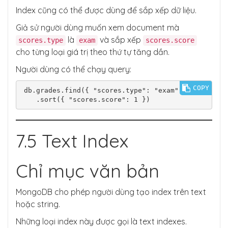
Index cũng có thể được dùng để sắp xếp dữ liệu.
Giả sử người dùng muốn xem document mà
là
và sắp xếp
scores.type
exam
scores.score
cho từng loại giá trị theo thứ tự tăng dần.
Người dùng có thể chạy query:
COPY
db.grades.find({ "scores.type": "exam" })

7.5 Text Index
Chỉ mục văn bản
MongoDB cho phép người dùng tạo index trên text
hoặc string.
Những loại index này được gọi là text indexes.