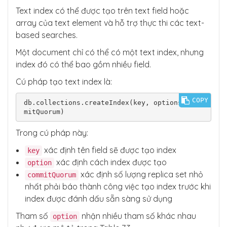
Text index có thể được tạo trên text field hoặc
array của text element và hỗ trợ thực thi các text-
based searches.
Một document chỉ có thể có một text index, nhưng
index đó có thể bao gồm nhiều field.
Cú pháp tạo text index là:
COPY
db.collections.createIndex(key, options, com
Trong cú pháp này:
xác định tên field sẽ được tạo index
key
xác định cách index được tạo
option
xác định số lượng replica set nhỏ
commitQuorum
nhất phải báo thành công việc tạo index trước khi
index được đánh dấu sẵn sàng sử dụng
Tham số
nhận nhiều tham số khác nhau
option