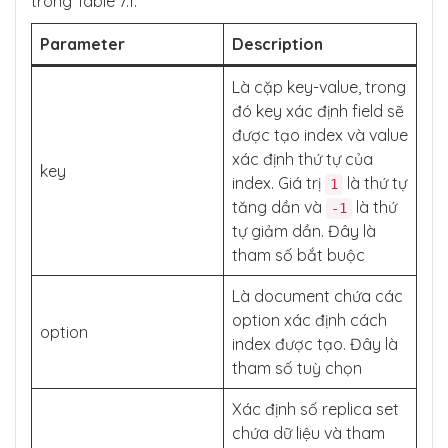
trong Table 7.1.
Parameter
Description
Là cặp key-value, trong
đó key xác định field sẽ
được tạo index và value
xác định thứ tự của
key
index. Giá trị
là thứ tự
1
tăng dần và
là thứ
-1
tự giảm dần. Đây là
tham số bắt buộc
Là document chứa các
option xác định cách
option
index được tạo. Đây là
tham số tuỳ chọn
Xác định số replica set
chứa dữ liệu và tham