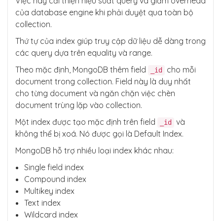
Việc này cải thiện hiệu suất query và giảm overhead
của database engine khi phải duyệt qua toàn bộ
collection.
Thứ tự của index giúp truy cập dữ liệu dễ dàng trong
các query dựa trên equality và range.
Theo mặc định, MongoDB thêm field
cho mỗi
_id
document trong collection. Field này là duy nhất
cho từng document và ngăn chặn việc chèn
document trùng lặp vào collection.
Một index được tạo mặc định trên field
và
_id
không thể bị xoá. Nó được gọi là Default Index.
MongoDB hỗ trợ nhiều loại index khác nhau:
Single field index
Compound index
Multikey index
Text index
Wildcard index