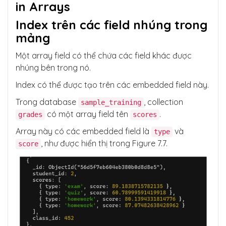
in Arrays
Index trên các field nhúng trong
mảng
Một array field có thể chứa các field khác được
nhúng bên trong nó.
Index có thể được tạo trên các embedded field này.
Trong database
, collection
sample_training
có một array field tên
.
grades
scores
Array này có các embedded field là
và
type
, như được hiển thị trong Figure 7.7.
score