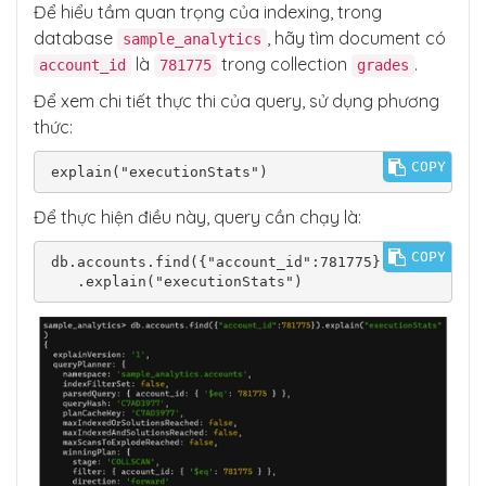
Để hiểu tầm quan trọng của indexing, trong
database
, hãy tìm document có
sample_analytics
là
trong collection
.
account_id
781775
grades
Để xem chi tiết thực thi của query, sử dụng phương
thức:
COPY
Để thực hiện điều này, query cần chạy là:
COPY
db.accounts.find({"account_id":781775})
