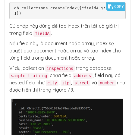
COPY
db.collections.createIndex({"fieldA.$**" : 
Cú pháp này dùng để tạo index trên tất cả giá trị
trong field
.
fieldA
Nếu field này là document hoặc array, index sẽ
duyệt qua document hoặc array và tạo index cho
từng field trong document hoặc array.
Ví dụ, collection
trong database
inspections
chứa field
, field này có
sample_training
address
nested field như
,
,
và
như
city
zip
street
number
được hiển thị trong Figure 7.9.