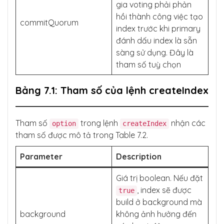
gia voting phải phản
hồi thành công việc tạo
commitQuorum
index trước khi primary
đánh dấu index là sẵn
sàng sử dụng. Đây là
tham số tuỳ chọn
Bảng 7.1: Tham số của lệnh createIndex
Tham số
trong lệnh
nhận các
option
createIndex
tham số được mô tả trong Table 7.2.
Parameter
Description
Giá trị boolean. Nếu đặt
, index sẽ được
true
build ở background mà
background
không ảnh hưởng đến