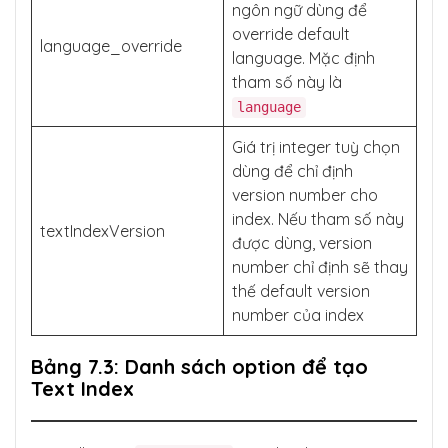
ngôn ngữ dùng để
override default
language_override
language. Mặc định
tham số này là
language
Giá trị integer tuỳ chọn
dùng để chỉ định
version number cho
index. Nếu tham số này
textIndexVersion
được dùng, version
number chỉ định sẽ thay
thế default version
number của index
Bảng 7.3: Danh sách option để tạo
Text Index