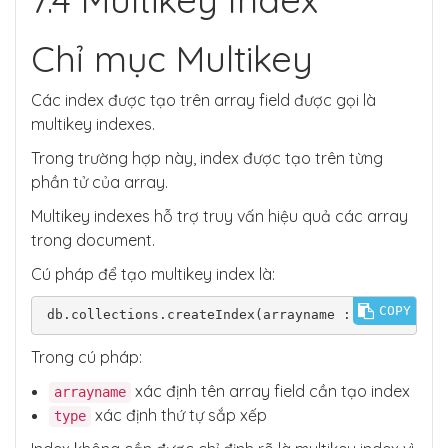
Chỉ mục Multikey
Các index được tạo trên array field được gọi là
multikey indexes.
Trong trường hợp này, index được tạo trên từng
phần tử của array.
Multikey indexes hỗ trợ truy vấn hiệu quả các array
trong document.
Cú pháp để tạo multikey index là:
COPY
db.collections.createIndex(arrayname : type)
Trong cú pháp:
xác định tên array field cần tạo index
arrayname
xác định thứ tự sắp xếp
type