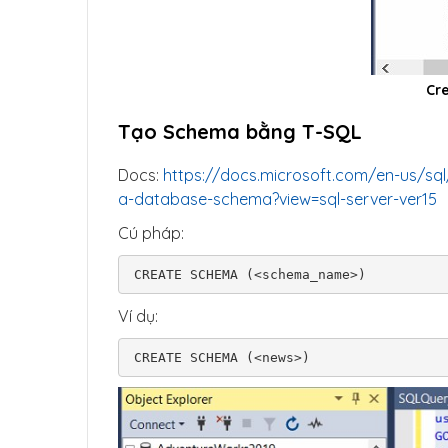
Cr
Tạo Schema bằng T-SQL
Docs:
https://docs.microsoft.com/en-us/sql
a-database-schema?view=sql-server-ver15
Cú pháp:
CREATE SCHEMA (<schema_name>)
Ví dụ:
CREATE SCHEMA (<news>)