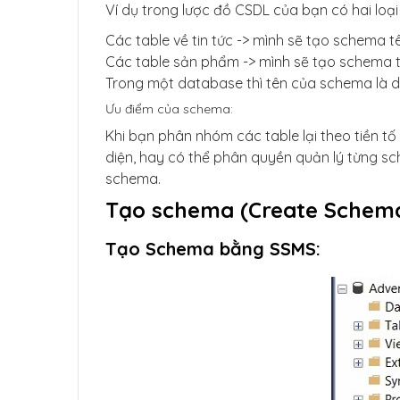
Ví dụ trong lược đồ CSDL của bạn có hai loại
Các table về tin tức -> mình sẽ tạo schema t
Các table sản phẩm -> mình sẽ tạo schema 
Trong một database thì tên của schema là d
Ưu điểm của schema:
Khi bạn phân nhóm các table lại theo tiền t
diện, hay có thể phân quyền quản lý từng sc
schema.
Tạo schema (Create Schem
Tạo Schema bằng SSMS: