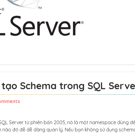
 tạo Schema trong SQL Serve
omments
SQL Server từ phiên bản 2005, nó là một namespace dùng đ
 nào đó đễ dễ dàng quản lý. Nếu bạn không sử dụng schem