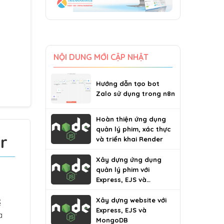
NỘI DUNG MỚI CẬP NHẬT
Hướng dẫn tạo bot
Zalo sử dụng trong n8n
Hoàn thiện ứng dụng
quản lý phim, xác thực
r
và triển khai Render
Xây dựng ứng dụng
quản lý phim với
Express, EJS và
MongoDB
Xây dựng website với
ể
Express, EJS và
a
MongoDB