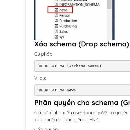
Xóa schema (Drop schema)
Cú pháp
DROP SCHEMA (<schema_name>)
Ví dụ:
DROP SCHEMA news
Phân quyền cho schema (Gr
Giả sử mình muốn user toanngo92 có quyền 
xóa quyền thì dùng lệnh DENY.
Cấp quyền: