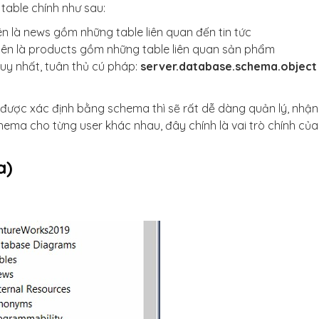
 table chính như sau:
ên là news gồm những table liên quan đến tin tức
tên là products gồm những table liên quan sản phẩm
uy nhất, tuân thủ cú pháp:
server.database.schema.object
ố được xác định bằng schema thì sẽ rất dễ dàng quản lý, nhận
hema cho từng user khác nhau, đây chính là vai trò chính của
a)