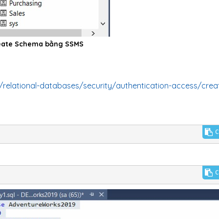
eate Schema bằng SSMS
/relational-databases/security/authentication-access/crea
C
C