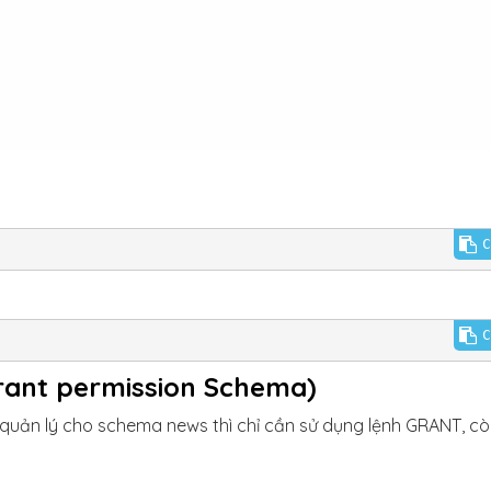
C
C
ant permission Schema)
quản lý cho schema news thì chỉ cần sử dụng lệnh GRANT, c