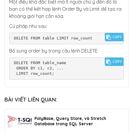
Một điều khá đặc biệt mà ít người chú ý đến đó là
bạn có thể kết hợp lệnh Order By và Limit để tạo ra
khoảng giới hạn cần xóa.
Cú pháp như sau:
COPY
DELETE FROM table LIMIT row_count
Bổ sung order by trong câu lệnh DELETE
COPY
DELETE FROM table_name

 ORDER BY c1, c2, ...

 LIMIT row_count;
BÀI VIẾT LIÊN QUAN:
PolyBase, Query Store, và Stretch
Database trong SQL Server