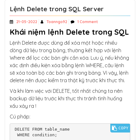
Lệnh Delete trong SQL Server
21-05-2022
Toanngo92
1 Comment
Khái niệm lệnh Delete trong SQL
Lệnh Delete được dùng để xóa một hoặc nhiều
dòng dữ liệu trong bảng, thường kết hợp với lệnh
Where để lọc các bản ghi cần xóa. Lưu ý, nếu không
xác định điều kiện xóa bằng lệnh WHERE, câu lệnh
sẽ xóa toàn bộ các bản ghi trong bảng. Vì vậy, lệnh
delete nên được kiểm tra thật kỹ trước khi thực thi.
Và khi làm việc với DELETE, tốt nhất chúng ta nên
backup dữ liệu trước khi thực thi tránh tình huống
xấu xảy ra !
Cú pháp:
COPY
DELETE FROM table_name

 WHERE condition;