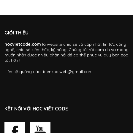
GIỚI THIỆU
hocvietcode.com
là website chia sẻ và cập nhật tin tức công
nghệ, chia sẻ kiến thức, kỹ năng. Chúng tôi rất cảm ơn và mong
muốn nhận được nhiều phản hồi để có thể phục vụ quý bạn đọc
tốt hơn !
Liên hệ quảng cáo:
trienkhaiweb@gmail.com
KẾT NỐI VỚI HỌC VIẾT CODE