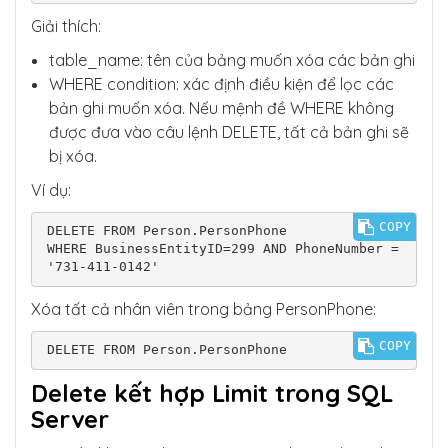
Giải thích:
table_name: tên của bảng muốn xóa các bản ghi
WHERE condition: xác định điều kiện để lọc các
bản ghi muốn xóa. Nếu mệnh đề WHERE không
được đưa vào câu lệnh DELETE, tất cả bản ghi sẽ
bị xóa.
Ví dụ:
COPY
DELETE FROM Person.PersonPhone

WHERE BusinessEntityID=299 AND PhoneNumber = 
'731-411-0142'
Xóa tất cả nhân viên trong bảng PersonPhone:
COPY
DELETE FROM Person.PersonPhone
Delete kết hợp Limit trong SQL
Server