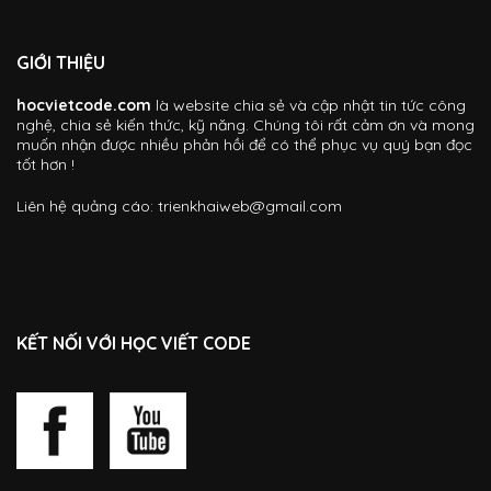
GIỚI THIỆU
hocvietcode.com
là website chia sẻ và cập nhật tin tức công
nghệ, chia sẻ kiến thức, kỹ năng. Chúng tôi rất cảm ơn và mong
muốn nhận được nhiều phản hồi để có thể phục vụ quý bạn đọc
tốt hơn !
Liên hệ quảng cáo:
trienkhaiweb@gmail.com
KẾT NỐI VỚI HỌC VIẾT CODE