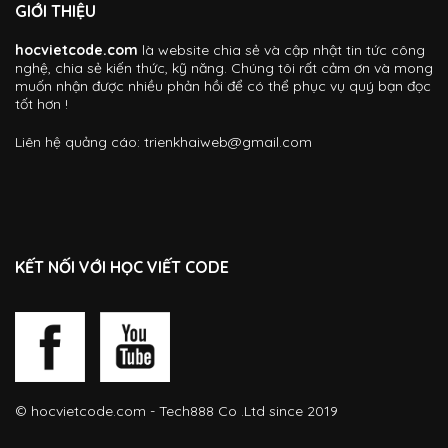
GIỚI THIỆU
hocvietcode.com
là website chia sẻ và cập nhật tin tức công
nghệ, chia sẻ kiến thức, kỹ năng. Chúng tôi rất cảm ơn và mong
muốn nhận được nhiều phản hồi để có thể phục vụ quý bạn đọc
tốt hơn !
Liên hệ quảng cáo:
trienkhaiweb@gmail.com
KẾT NỐI VỚI HỌC VIẾT CODE
©
hocvietcode.com
- Tech888 Co .Ltd since 2019