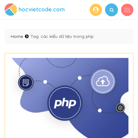
hocvietcode.com
Home
Tag:
các kiểu dữ liệu trong php