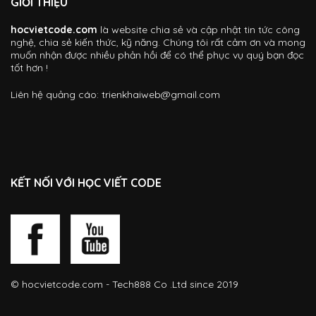
GIỚI THIỆU
hocvietcode.com
là website chia sẻ và cập nhật tin tức công
nghệ, chia sẻ kiến thức, kỹ năng. Chúng tôi rất cảm ơn và mong
muốn nhận được nhiều phản hồi để có thể phục vụ quý bạn đọc
tốt hơn !
Liên hệ quảng cáo:
trienkhaiweb@gmail.com
KẾT NỐI VỚI HỌC VIẾT CODE
©
hocvietcode.com
- Tech888 Co .Ltd since 2019