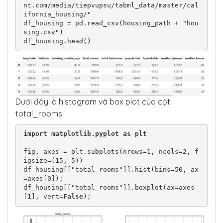
nt.com/media/tiepvupsu/tabml_data/master/cal
ifornia_housing/"

df_housing = pd.read_csv(housing_path + "hou
sing.csv")

df_housing.head()
Dưới đây là histogram và box plot của cột
total_rooms
import
matplotlib.pyplot
as
plt
fig, axes = plt.subplots(nrows=1, ncols=2, f
igsize=(15, 5))

df_housing[["total_rooms"]].hist(bins=50, ax
=axes[0]);

df_housing[["total_rooms"]].boxplot(ax=axes
[1], vert=
False
);