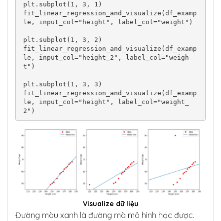
plt.subplot(1, 3, 1)

fit_linear_regression_and_visualize(df_examp
le, input_col="height", label_col="weight")

plt.subplot(1, 3, 2)

fit_linear_regression_and_visualize(df_examp
le, input_col="height_2", label_col="weigh
t")

plt.subplot(1, 3, 3)

fit_linear_regression_and_visualize(df_examp
le, input_col="height", label_col="weight_
2")
Visualize dữ liệu
Đường màu xanh là đường mà mô hình học được.