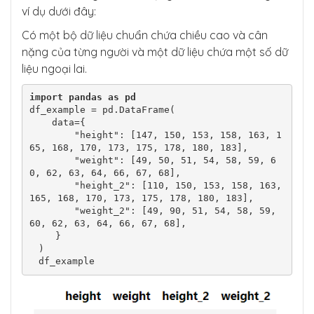
ví dụ dưới đây:
Có một bộ dữ liệu chuẩn chứa chiều cao và cân
nặng của từng người và một dữ liệu chứa một số dữ
liệu ngoại lai.
import
pandas
as
pd
df_example = pd.DataFrame(

    data={

        "height": [147, 150, 153, 158, 163, 1
65, 168, 170, 173, 175, 178, 180, 183],

        "weight": [49, 50, 51, 54, 58, 59, 6
0, 62, 63, 64, 66, 67, 68],

        "height_2": [110, 150, 153, 158, 163, 
165, 168, 170, 173, 175, 178, 180, 183],

        "weight_2": [49, 90, 51, 54, 58, 59, 
60, 62, 63, 64, 66, 67, 68],

   }

)

df_example