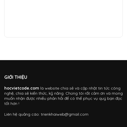
GIỚI THIỆU
hocvietcode.com
là website chia sẻ và cập nhật tin tức công
nghệ, chia sẻ kiến thức, kỹ năng. Chúng tôi rất cảm ơn và mong
muốn nhận được nhiều phản hồi để có thể phục vụ quý bạn đọc
tốt hơn !
Liên hệ quảng cáo:
trienkhaiweb@gmail.com