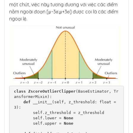
một chút, việc này tương đương với việc các điểm
nằm ngoài đoạn [μ−3σ,μ+3σ] được coi là các điểm
ngoại lệ.
class
ZscoreOutlierClipper
(BaseEstimator, Tr
ansformerMixin):

def
 __init__(self, z_threshold: float = 
3):

        self.z_threshold = z_threshold

        self.lower = 
None
        self.upper = 
None