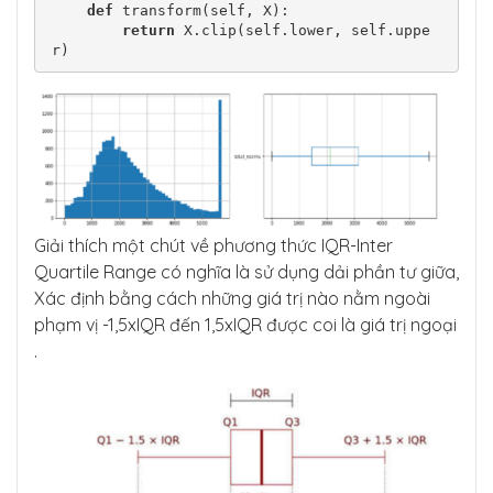
def
 transform(self, X):

return
 X.clip(self.lower, self.uppe
r)
Giải thích một chút về phương thức IQR-Inter
Quartile Range có nghĩa là sử dụng dải phần tư giữa,
Xác định bằng cách những giá trị nào nằm ngoài
phạm vị -1,5xIQR đến 1,5xIQR được coi là giá trị ngoại
.