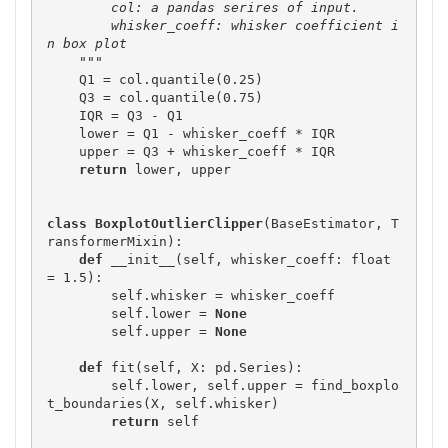
        col: a pandas serires of input.
        whisker_coeff: whisker coefficient i
n box plot
    """
    Q1 = col.quantile(0.25)

    Q3 = col.quantile(0.75)

    IQR = Q3 - Q1

    lower = Q1 - whisker_coeff * IQR

    upper = Q3 + whisker_coeff * IQR

return
 lower, upper

class
BoxplotOutlierClipper
(BaseEstimator, T
ransformerMixin):

def
 __init__(self, whisker_coeff: float 
= 1.5):

        self.whisker = whisker_coeff

        self.lower = 
None
        self.upper = 
None
def
 fit(self, X: pd.Series):

        self.lower, self.upper = find_boxplo
t_boundaries(X, self.whisker)

return
 self
