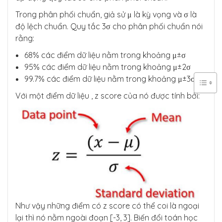
Trong phân phối chuẩn, giả sử μ là kỳ vọng và σ là
độ lệch chuẩn. Quy tắc 3σ cho phân phối chuẩn nói
rằng:
68% các điểm dữ liệu nằm trong khoảng μ±σ
95% các điểm dữ liệu nằm trong khoảng μ±2σ
99.7% các điểm dữ liệu nằm trong khoảng μ±3σ
Với một điểm dữ liệu , z score của nó được tính bởi:
Như vậy những điểm có z score có thể coi là ngoại
lại thì nó nằm ngoài đoạn [-3, 3]. Biến đổi toán học