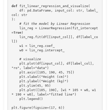
def
 fit_linear_regression_and_visualize(

    df: pd.DataFrame, input_col: str, label_
col: str

):

# fit the model by Linear Regression
    lin_reg = LinearRegression(fit_intercept
=
True
)

    lin_reg.fit(df[[input_col]], df[label_co
l])

    w1 = lin_reg.coef_

    w0 = lin_reg.intercept_

# visualize
    plt.plot(df[input_col], df[label_col], 
"ro", label="data")

    plt.axis([105, 190, 45, 75])

    plt.xlabel("Height (cm)")

    plt.ylabel("Weight (kg)")

    plt.ylim(45, 95)

    plt.plot([105, 190], [w1 * 105 + w0, w1 
* 190 + w0], label="fitted line")

    plt.legend()

plt.figure(figsize=(17, 6))
