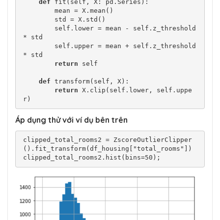
def
 fit(self, X: pd.Series):

        mean = X.mean()

        std = X.std()

        self.lower = mean - self.z_threshold 
* std

        self.upper = mean + self.z_threshold 
* std

return
 self

def
 transform(self, X):

return
 X.clip(self.lower, self.uppe
r)
Áp dụng thử với ví dụ bên trên
clipped_total_rooms2 = ZscoreOutlierClipper
().fit_transform(df_housing["total_rooms"])

clipped_total_rooms2.hist(bins=50);