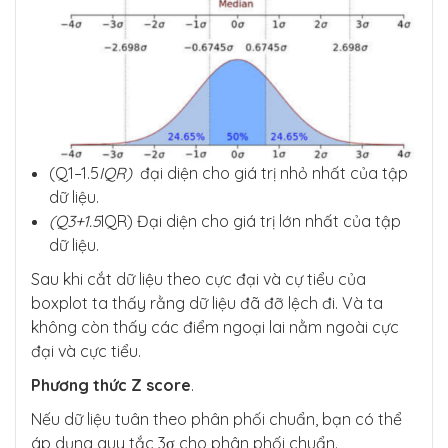
(Q1–1.5
IQR)
đại diện cho giá trị nhỏ nhất của tập
dữ liệu.
(Q3+1.5
IQR) Đại diện cho giá trị lớn nhất của tập
dữ liệu.
Sau khi cắt dữ liệu theo cực đại và cự tiểu của
boxplot ta thấy rằng dữ liệu đã đỡ lệch đi. Và ta
không còn thấy các điểm ngoại lai nằm ngoài cực
đại và cực tiểu.
Phương thức Z score
.
Nếu dữ liệu tuân theo phân phối chuẩn, bạn có thể
áp dụng quy tắc 3σ cho phân phối chuẩn.