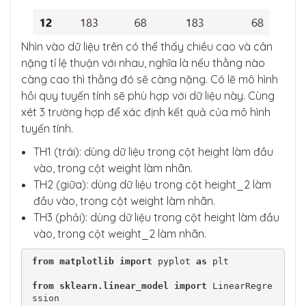
Nhìn vào dữ liệu trên có thể thấy chiều cao và cân
nặng tỉ lệ thuận với nhau, nghĩa là nếu thằng nào
càng cao thì thằng đó sẽ càng nặng. Có lẽ mô hình
hồi quy tuyến tính sẽ phù hợp với dữ liệu này. Cùng
xét 3 trường hợp để xác định kết quả của mô hình
tuyến tính.
TH1 (trái): dùng dữ liệu trong cột height làm đầu
vào, trong cột weight làm nhãn.
TH2 (giữa): dùng dữ liệu trong cột height_2 làm
đầu vào, trong cột weight làm nhãn.
TH3 (phải): dùng dữ liệu trong cột height làm đầu
vào, trong cột weight_2 làm nhãn.
from
matplotlib
import
 pyplot 
as
 plt

from
sklearn.linear_model
import
 LinearRegre
ssion