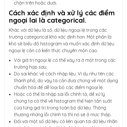
chặn trên hoặc dưới.
Cách xác định và xử lý các điểm
ngoại lai là categorical.
Khác với dữ liệu là số, dữ liệu ngoại lệ trong các
trường categorical khó xác định hơn. Một phần là
khó sẽ biểu đồ histogram và muốn xác định dữ liệu
ngoại lệ cần có kiến thức chuyên môn cao.
Với giá trị ngoại lệ có thể xảy ra ở một trong các
trường hợp sau:
Do sai khác về cách nhập liệu. Ví dụ như tên các
thành phố, do vậy ta cần đưa chúng về một dạng
chuẩn hóa để dễ loại bỏ các điểm ngoại lệ.
Hoặc có thể là nhập sai lỗi chính tả, để xử lý
chúng ta có thể vẽ histogram thể hiện tần suất
của từng giá trị trong toàn bộ dữ liệu. Thông
thường những lỗi chính tả thì nó sẽ ở mức thấp.
Đối với một số dữ liệu có liên quan tới dữ liệu nhãn