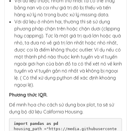
Với dữ liệu thuộc nhóm thứ nhất ta có thể thay
bằng nan và coi như giá trị đó bị thiếu và tiến
hàng xử lý nó trong bước xử lý missing data.
Với dữ liệu ở nhóm hai, thường thì sẽ sử dụng
phương pháp chặn trên hoặc chặn dưới (clipping
hay capping). Tức là một giá trị quá lớn hoặc quá
nhỏ, ta đưa nó về giá trị lớn nhất hoặc nhỏ nhất,
được coi là điểm không thuộc outlier. Ví dụ nếu có
một thành phố nào thuộc kinh tuyến và vĩ tuyến
ngoài giới hạn của bản đồ ta có thể xét nó về kinh
tuyến và vĩ tuyến gần nó nhất và không bị ngoại
lệ. ( Có thể xử dụng python để xác định khoảng
ngoại lệ).
Phương thức IQR.
Để minh họa cho cách sử dụng box plot, ta sẽ sử
dụng bộ dữ liệu California Housing.
import
pandas
as
pd
housing_path ="https://media.githubuserconte