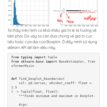
Ta thấy trên hình có khá nhiều giá trị lẻ tẻ hướng về
bên phải. Do vậy ta cần đưa chúng về giá trị cực
tiểu hoặc cựa đại của Boxplot. Ở đây mình sử dụng
sklearn API để làm điều này.
from
typing
import
from
sklearn.base
import
 BaseEstimator, Tran
sformerMixin

def
 find_boxplot_boundaries(

    col: pd.Series, whisker_coeff: float = 
1.5

) -> Tuple[float, float]:

"""Findx minimum and maximum in boxplot.
    Args: