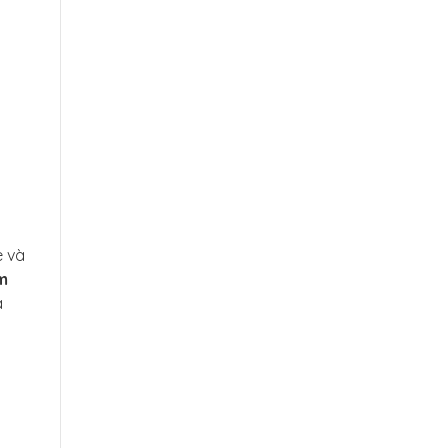
e và
am
a