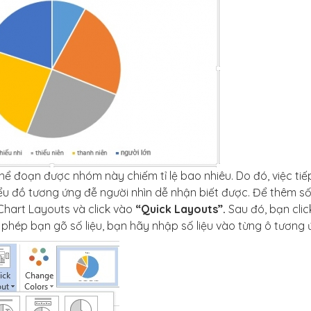
 thể đoạn được nhóm này chiếm tỉ lệ bao nhiêu. Do đó, việc tiế
iểu đồ tương ứng đễ người nhìn dễ nhận biết được. Để thêm s
 Chart Layouts và click vào
“Quick Layouts”.
Sau đó, bạn clic
o phép bạn gõ số liệu, bạn hãy nhập số liệu vào từng ô tương 