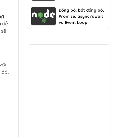
Đồng bộ, bất đồng bộ,
ng
Promise, async/await
và Event Loop
h dễ
 sẽ
với
 đó,