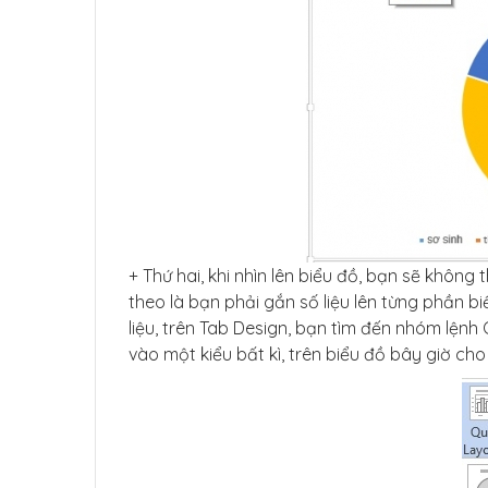
+ Thứ hai, khi nhìn lên biểu đồ, bạn sẽ không
theo là bạn phải gắn số liệu lên từng phần b
liệu, trên Tab Design, bạn tìm đến nhóm lệnh
vào một kiểu bất kì, trên biểu đồ bây giờ ch