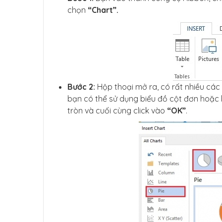
chọn
“Chart”.
Bước 2:
Hộp thoại mở ra, có rất nhiều các 
bạn có thể sử dụng biểu đồ cột đơn hoặc b
tròn và cuối cùng click vào
“OK”
.