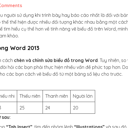
Comments
 người sử dụng khi trình bày hay báo cáo nhất là đối với bả
có thể thể hiện được nhiều đối tượng khác nhau bằng một các
để tìm hiểu cụ thể hơn về tính năng vẽ biểu đồ trên Word, mình
ham khảo.
rong Word 2013
ạn cách
chèn và chỉnh sửa biểu đồ trong Word
. Tuy nhiên, so 
đòi hỏi các bạn phải thực hiện nhiều vấn đề phức tạp hơn. Do
ho các bạn cách vẽ biểu đồ từ một bảng số liệu cho trước.
hiếu nhi
Thiếu niên
Thanh niên
Người lớn
3
25
24
20
 sau:
họn
“Tab Insert”
, tìm đến nhóm lệnh
“IIIustrations”
và sau đó