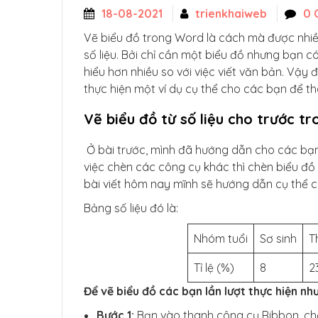
18-08-2021
trienkhaiweb
0 
Vẽ biểu đồ trong Word là cách mà được nhiều
số liệu. Bởi chỉ cần một biểu đồ nhưng bạn 
hiểu hơn nhiều so với việc viết văn bản. Vậy 
thực hiện một ví dụ cụ thể cho các bạn để t
Vẽ biểu đồ từ số liệu cho trước t
Ở bài trước, mình đã hướng dẫn cho các b
việc chèn các công cụ khác thì chèn biểu đồ 
bài viết hôm nay mĩnh sẽ hướng dẫn cụ thể c
Bảng số liệu đó là:
Nhóm tuổi
Sơ sinh
T
Tỉ lệ (%)
8
2
Để vẽ biểu đồ các bạn lần lượt thực hiện như
Bước 1:
Bạn vào thanh công cụ Ribbon, c