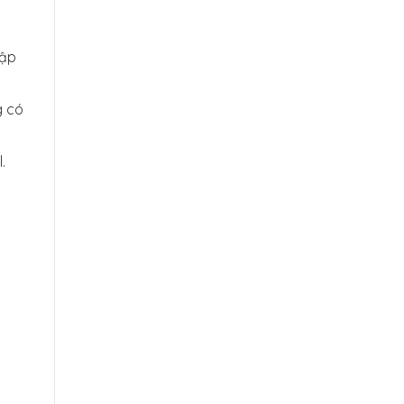
hập
g có
.