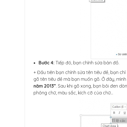
Bước 4:
Tiếp đó, bạn chỉnh sửa bản đồ.
+ Đầu tiên bạn chỉnh sửa tên tiêu đề, bạn c
gõ tên tiêu đề mà bạn muốn gõ. Ở đây, mình 
năm 2013”
. Sau khi gõ xong, bạn bôi đen dò
phông chữ, màu sắc, kích cỡ của chữ…