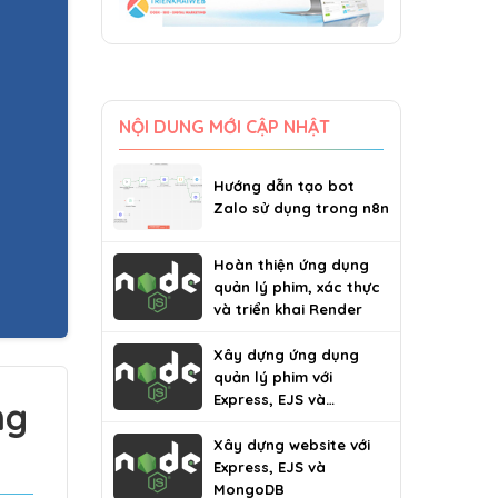
NỘI DUNG MỚI CẬP NHẬT
Hướng dẫn tạo bot
Zalo sử dụng trong n8n
Hoàn thiện ứng dụng
quản lý phim, xác thực
và triển khai Render
Xây dựng ứng dụng
quản lý phim với
Express, EJS và
ng
MongoDB
Xây dựng website với
Express, EJS và
MongoDB