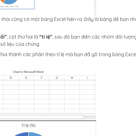
 thời cũng có một bảng Excel hiện ra. Đây là bảng để bạn n
ổi”
, cột thứ hai là
“tỉ lệ”
, sau đó bạn điền các nhóm đối tượn
số liệu của chúng.
chia thành các phần theo tỉ lệ mà bạn đã gõ trong bảng Excel