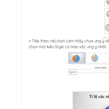
+ Tiếp theo, nếu bạn cảm thấy chưa ưng ý về
chọn một kiểu Style có màu sắc ưng ý nhất.