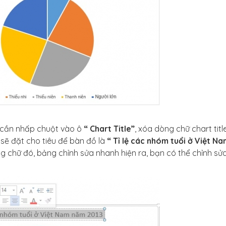
hỉ cần nhấp chuột vào ô
“ Chart Title”
, xóa dòng chữ chart titl
sẽ đặt cho tiêu để bàn đồ là
“ Tỉ lệ các nhóm tuổi ở Việt N
ng chữ đó, bảng chỉnh sửa nhanh hiện ra, bạn có thể chỉnh sử