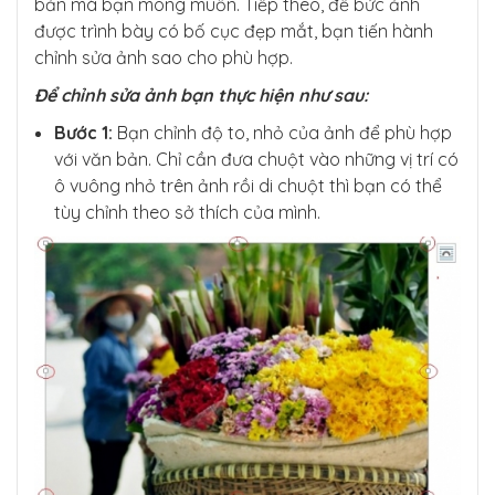
bản mà bạn mong muốn. Tiếp theo, để bức ảnh
được trình bày có bố cục đẹp mắt, bạn tiến hành
chỉnh sửa ảnh sao cho phù hợp.
Để chỉnh sửa ảnh bạn thực hiện như sau:
Bước 1:
Bạn chỉnh độ to, nhỏ của ảnh để phù hợp
với văn bản. Chỉ cần đưa chuột vào những vị trí có
ô vuông nhỏ trên ảnh rồi di chuột thì bạn có thể
tùy chỉnh theo sở thích của mình.