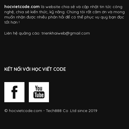
hocvietcode.com
là website chia sẻ và cập nhật tin tức công
nghệ, chia sẻ kiến thức, kỹ năng. Chúng tôi rất cảm ơn và mong
muốn nhận được nhiều phản hồi để có thể phục vụ quý bạn đọc
tốt hơn !
Liên hệ quảng cáo:
trienkhaiweb@gmail.com
KẾT NỐI VỚI HỌC VIẾT CODE
©
hocvietcode.com
- Tech888 Co .Ltd since 2019