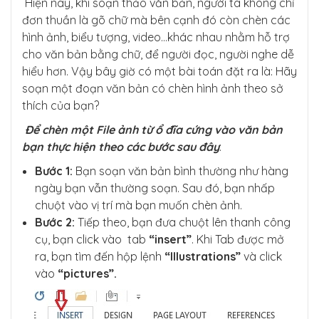
Hiện nay, khi soạn thảo văn bản, người ta không chỉ
đơn thuần là gõ chữ mà bên cạnh đó còn chèn các
hình ảnh, biểu tượng, video…khác nhau nhằm hỗ trợ
cho văn bản bằng chữ, để người đọc, người nghe dễ
hiểu hơn. Vậy bây giờ có một bài toán đặt ra là: Hãy
soạn một đoạn văn bản có chèn hình ảnh theo sở
thích của bạn?
Để chèn một File ảnh từ ổ đĩa cứng vào văn bản
bạn thực hiện theo các bước sau đây
:
Bước 1:
Bạn soạn văn bản bình thường như hàng
ngày bạn vẫn thường soạn. Sau đó, bạn nhấp
chuột vào vị trí mà bạn muốn chèn ảnh.
Bước 2:
Tiếp theo, bạn đưa chuột lên thanh công
cụ, bạn click vào tab
“insert”
. Khi Tab được mở
ra, bạn tìm đến hộp lệnh
“lllustrations”
và click
vào
“pictures”.