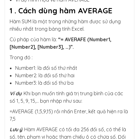
1 .
Cách dùng hàm AVERAGE
Hàm SUM là một trong những hàm được sử dụng
nhiều nhất trong bảng tính Excel.
Cú pháp của hàm là:
“= AVERAFE (Number1,
[Number2], [Number3], …)”.
Trong đó :
Number1: là đối số thứ nhất
Number2: là đối số thứ hai
Number3: là đối số thứ ba
Ví dụ
: Khi bạn muốn tính giá trị trung bình của các
số 1, 5, 9, 15,… bạn nhập như sau:
=AVERAGE (1,5,9,15) rồi nhấn Enter, kết quả hiện ra là
7,5
Lưu ý
: Hàm AVERAGE có tối đa 256 đối số, có thể là
số, tên, phạm vi hoặc tham chiếu ô có chứa số. Đối