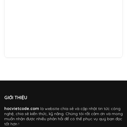
GIỚI THIỆU
hocvietcode.com
là website chia sẻ và cập nhật tin tức công
nghệ, chia sẻ kiến thức, kỹ năng. Chúng tôi rất cảm ơn và mong
muốn nhận được nhiều phản hồi để có thể phục vụ quý bạn đọc
tốt hơn !