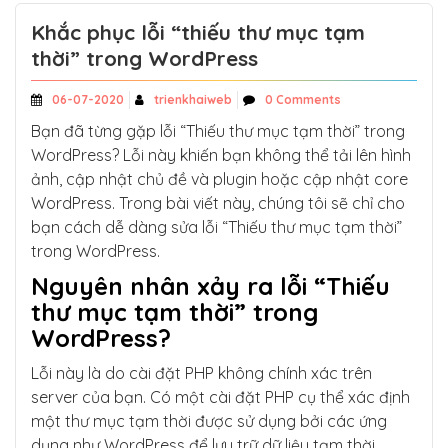
Khắc phục lỗi “thiếu thư mục tạm
thời” trong WordPress
06-07-2020
trienkhaiweb
0 Comments
Bạn đã từng gặp lỗi “Thiếu thư mục tạm thời” trong
WordPress? Lỗi này khiến bạn không thể tải lên hình
ảnh, cập nhật chủ đề và plugin hoặc cập nhật core
WordPress. Trong bài viết này, chúng tôi sẽ chỉ cho
bạn cách dễ dàng sửa lỗi “Thiếu thư mục tạm thời”
trong WordPress.
Nguyên nhân xảy ra lỗi “Thiếu
thư mục tạm thời” trong
WordPress?
Lỗi này là do cài đặt PHP không chính xác trên
server của bạn. Có một cài đặt PHP cụ thể xác định
một thư mục tạm thời được sử dụng bởi các ứng
dụng như WordPress để lưu trữ dữ liệu tạm thời