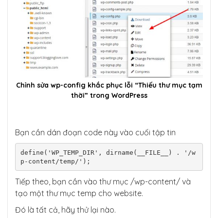
Chỉnh sửa wp-config khắc phục lỗi “Thiếu thư mục tạm
thời” trong WordPress
Bạn cần dán đoạn code này vào cuối tập tin
define('WP_TEMP_DIR', dirname(__FILE__) . '/w
p-content/temp/');
Tiếp theo, bạn cần vào thư mục /wp-content/ và
tạo một thư mục temp cho website.
Đó là tất cả, hãy thử lại nào.