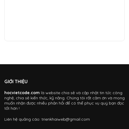
GIỚI THIỆU
hocvietcode.com
là website chia sẻ và cập nhật tin tức công
nghệ, chia sẻ kiến thức, kỹ năng. Chúng tôi rất cảm ơn và mong
muốn nhận được nhiều phản hồi để có thể phục vụ quý bạn đọc
tốt hơn !
Liên hệ quảng cáo:
trienkhaiweb@gmail.com