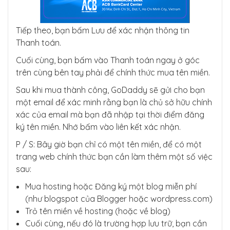
Tiếp theo, bạn bấm Lưu để xác nhận thông tin
Thanh toán.
Cuối cùng, bạn bấm vào Thanh toán ngay ở góc
trên cùng bên tay phải để chính thức mua tên miền.
Sau khi mua thành công, GoDaddy sẽ gửi cho bạn
một email để xác minh rằng bạn là chủ sở hữu chính
xác của email mà bạn đã nhập tại thời điểm đăng
ký tên miền. Nhớ bấm vào liên kết xác nhận.
P / S: Bây giờ bạn chỉ có một tên miền, để có một
trang web chính thức bạn cần làm thêm một số việc
sau:
Mua hosting hoặc Đăng ký một blog miễn phí
(như blogspot của Blogger hoặc wordpress.com)
Trỏ tên miền về hosting (hoặc về blog)
Cuối cùng, nếu đó là trường hợp lưu trữ, bạn cần