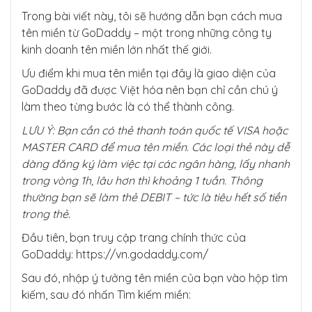
Trong bài viết này, tôi sẽ hướng dẫn bạn cách mua
tên miền từ GoDaddy – một trong những công ty
kinh doanh tên miền lớn nhất thế giới.
Ưu điểm khi mua tên miền tại đây là giao diện của
GoDaddy đã được Việt hóa nên bạn chỉ cần chú ý
làm theo từng bước là có thể thành công.
LƯU Ý: Bạn cần có thẻ thanh toán quốc tế VISA hoặc
MASTER CARD để mua tên miền. Các loại thẻ này dễ
dàng đăng ký làm việc tại các ngân hàng, lấy nhanh
trong vòng 1h, lâu hơn thì khoảng 1 tuần. Thông
thường bạn sẽ làm thẻ DEBIT – tức là tiêu hết số tiền
trong thẻ.
Đầu tiên, bạn truy cập trang chính thức của
GoDaddy: https://vn.godaddy.com/
Sau đó, nhập ý tưởng tên miền của bạn vào hộp tìm
kiếm, sau đó nhấn Tìm kiếm miền: