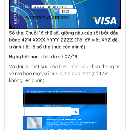
Số thẻ: Chuỗi 16 chữ số, giống như của tôi bắt đầu
bằng 4214 XXXX YYYY ZZZZ (Tôi đã viết XYZ để
tránh tiết lộ số thẻ thực của mình!)
Ngày hết hạn
: chính là số
07/19
Và đây là mặt sau của thẻ – mặt sau chứa thông tin
về mã bảo mật, số 567 là mã bảo mật (số 1234
không liên quan):