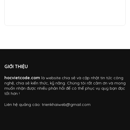
GIỚI THIỆU
hocvietcode.com
là website chia sẻ và cập nhật tin tức công
nghệ, chia sẻ kiến thức, kỹ năng. Chúng tôi rất cảm ơn và mong
muốn nhận được nhiều phản hồi để có thể phục vụ quý bạn đọc
tốt hơn !
Liên hệ quảng cáo:
trienkhaiweb@gmail.com