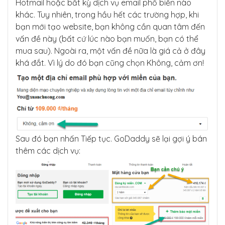
Hotmail hoặc bất kỳ dịch vụ email phổ biến nào
khác. Tuy nhiên, trong hầu hết các trường hợp, khi
bạn mới tạo website, bạn không cần quan tâm đến
vấn đề này (bất cứ lúc nào bạn muốn, bạn có thể
mua sau). Ngoài ra, một vấn đề nữa là giá cả ở đây
khá đắt. Vì lý do đó bạn cũng chọn Không, cảm ơn!
Sau đó bạn nhấn Tiếp tục. GoDaddy sẽ lại gợi ý bán
thêm các dịch vụ: