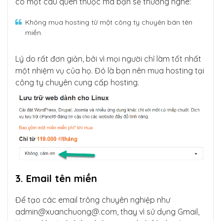
có một câu quen thuộc mà bạn sẽ thường nghe:
Không mua hosting từ một công ty chuyên bán tên
miền.
Lý do rất đơn giản, bởi vì mọi người chỉ làm tốt nhất
một nhiệm vụ của họ. Đó là bạn nên mua hosting tại
công ty chuyên cung cấp hosting.
3. Email tên miền
Để tạo các email trông chuyên nghiệp như
admin@
xuanchuong@.com
, thay vì sử dụng Gmail,