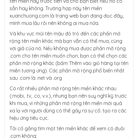
tên miền này trước tiên và cho bạn biết nếu nó có
sẵn hay không. Trường hợp này tên miền
xuanchuong.com là trang web bạn đang đọc đây,
mình mua lâu rồi nên không ai mua nữa.
Và khu vực mũi tên màu đỏ trỏ đến các phần mở
rộng tên miền khác mà bạn vẫn có thể mua, cùng
với giá của nó. Nếu không mua được phần mở rộng
.com cho tên miền muốn chọn, bạn có thể chọn các
phần mở rộng khác (bấm Thêm vào giỏ hàng tại tên
miền tương ứng). Các phần mở rộng phổ biến nhất
sau .com là .net và .org
Có rất nhiều phần mở rộng tên miền khác nhau
(.mobi, .tv, .co, v.v.), nhưng bạn nên suy nghĩ kỹ trước
khi mua, vì những phần mở rộng tên miền mới quá
xa lạ với người dùng có thể gây ra sự cố. tạo ra các
hiệu ứng tiêu cực.
Tôi cố gắng tìm một tên miền khác để xem có đuôi
.com không: