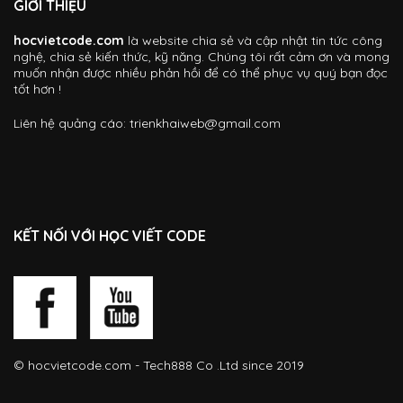
GIỚI THIỆU
hocvietcode.com
là website chia sẻ và cập nhật tin tức công
nghệ, chia sẻ kiến thức, kỹ năng. Chúng tôi rất cảm ơn và mong
muốn nhận được nhiều phản hồi để có thể phục vụ quý bạn đọc
tốt hơn !
Liên hệ quảng cáo:
trienkhaiweb@gmail.com
KẾT NỐI VỚI HỌC VIẾT CODE
©
hocvietcode.com
- Tech888 Co .Ltd since 2019