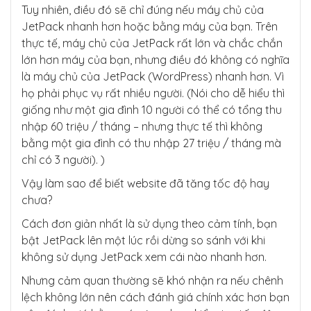
Tuy nhiên, điều đó sẽ chỉ đúng nếu máy chủ của
JetPack nhanh hơn hoặc bằng máy của bạn. Trên
thực tế, máy chủ của JetPack rất lớn và chắc chắn
lớn hơn máy của bạn, nhưng điều đó không có nghĩa
là máy chủ của JetPack (WordPress) nhanh hơn. Vì
họ phải phục vụ rất nhiều người. (Nói cho dễ hiểu thì
giống như một gia đình 10 người có thể có tổng thu
nhập 60 triệu / tháng – nhưng thực tế thì không
bằng một gia đình có thu nhập 27 triệu / tháng mà
chỉ có 3 người). )
Vậy làm sao để biết website đã tăng tốc độ hay
chưa?
Cách đơn giản nhất là sử dụng theo cảm tính, bạn
bật JetPack lên một lúc rồi dừng so sánh với khi
không sử dụng JetPack xem cái nào nhanh hơn.
Nhưng cảm quan thường sẽ khó nhận ra nếu chênh
lệch không lớn nên cách đánh giá chính xác hơn bạn