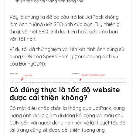
thiện tốc độ tải trang tính tổng thể.
Vậy là chúng ta đã có câu trả lời: JetPack không
làm ảnh hưởng đến SEO ảnh của bạn. Tuy nhiên gì
thì gì, về mặt SEO, ảnh lưu trên host gốc của bạn
vẫn tốt hơn.
Ví dụ tôi đã thử nghiệm với liên kết hình ảnh cũng sử
dụng CDN của Speed ​​Family (tôi sử dụng dịch vụ
của BunnyCDN):
Có đúng thực là tốc độ website
được cải thiện không?
Có một điều chắc chắn là thông qua JetPack, dung
lượng ảnh được giảm đi đáng kể, cộng với máy chủ
CDN gần với người dùng hơn nên về lý thuyết tốc độ
tải trang cũng sẽ được cải thiện tương ứng.