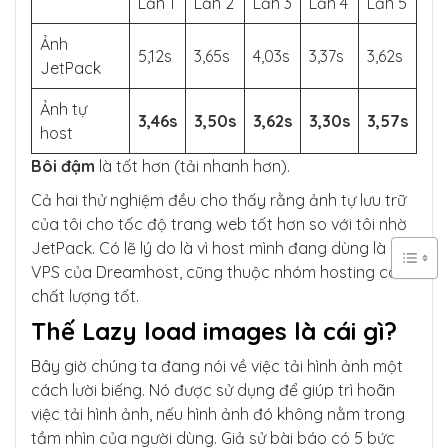
Lần 1
Lần 2
Lần 3
Lần 4
Lần 5
Ảnh
5,12s
3,65s
4,03s
3,37s
3,62s
JetPack
Ảnh tự
3,46s
3,50s
3,62s
3,30s
3,57s
host
Bôi đậm
là tốt hơn (tải nhanh hơn).
Cả hai thử nghiệm đều cho thấy rằng ảnh tự lưu trữ
của tôi cho tốc độ trang web tốt hơn so với tôi nhờ
JetPack. Có lẽ lý do là vì host mình đang dùng là
VPS của Dreamhost, cũng thuộc nhóm hosting có
chất lượng tốt.
Thế Lazy load images là cái gì?
Bây giờ chúng ta đang nói về việc tải hình ảnh một
cách lười biếng. Nó được sử dụng để giúp trì hoãn
việc tải hình ảnh, nếu hình ảnh đó không nằm trong
tầm nhìn của người dùng. Giả sử bài báo có 5 bức