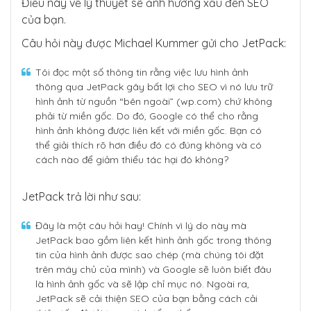
Điều này về lý thuyết sẽ ảnh hưởng xấu đến SEO
của bạn.
Câu hỏi này được Michael Kummer gửi cho JetPack:
Tôi đọc một số thông tin rằng việc lưu hình ảnh
thông qua JetPack gây bất lợi cho SEO vì nó lưu trữ
hình ảnh từ nguồn “bên ngoài” (wp.com) chứ không
phải từ miền gốc. Do đó, Google có thể cho rằng
hình ảnh không được liên kết với miền gốc. Bạn có
thể giải thích rõ hơn điều đó có đúng không và có
cách nào để giảm thiểu tác hại đó không?
JetPack trả lời như sau:
Đây là một câu hỏi hay! Chính vì lý do này mà
JetPack bao gồm liên kết hình ảnh gốc trong thông
tin của hình ảnh được sao chép (mà chúng tôi đặt
trên máy chủ của mình) và Google sẽ luôn biết đâu
là hình ảnh gốc và sẽ lập chỉ mục nó. Ngoài ra,
JetPack sẽ cải thiện SEO của bạn bằng cách cải