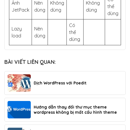
Ảnh
Nên
Không
Không
thể
JetPack
dùng
dùng
dùng
dùng
Có
Lazy
Nên
thể
load
dùng
dùng
BÀI VIẾT LIÊN QUAN:
Dịch WordPress với Poedit
Hướng dẫn thay đổi thư mục theme
wordpress không bị mất cấu hình theme