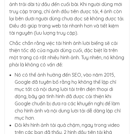
ảnh trải dài từ đầu đến cuối bài. Khi người dùng mới
truy cập trang, chỉ ảnh đầu tiên được tải, 4 ảnh còn
lại bên dưới người dùng chưa đọc sẽ không được tải.
Điều đó giúp trang web tải nhanh hơn và tiết kiệm
tài nguyên (lưu lượng truy cập).
Chắc chắn rằng việc tải hình ảnh lười biếng sẽ cải
thiện tốc độ của người dùng cuối, đặc biệt là trên
một trang có rất nhiều hình ảnh. Tuy nhiên, nó không
phải là không có vấn đề:
Nó có thể ảnh hưởng đến SEO, vào năm 2015,
Google đã tuyên bố rằng họ không thể lập chỉ
mục tất cả nội dung lười tải trên điện thoại di
động, bây giờ tình hình đã được cải thiện khi
Google chuẩn bị đưa ra các khuyến nghị để làm
cho hình ảnh và nội dung lười tải dễ dàng lập chỉ
mục hơn.
Đôi khi hình ảnh tải quá chậm, ngay trong video
trên các bạn đã thấy, 2 hình đầu tiên tải khá