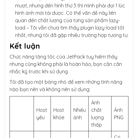
mượt, nhưng đến hình thứ 3 thì mình phải đợi 1 lúc
hình ảnh mới tải được. Có thể vấn đề này liên
quan đến chất lượng của từng sản phẩm lazy-
load – Tôi vẫn chưa tìm thấy plugin lazy-load tốt
nhất, nhưng tôi đã gặp nhiều trường hợp tương tự.
Kết luận
Chức năng tăng tốc của JetPack tuy hiếm thấy
nhưng cũng không phải là hoàn hảo, bạn cần cân
nhắc kỹ trước khi sử dụng.
Tôi đã tạo một bảng nhỏ để xem những tính năng
nào bạn nên và không nên sử dụng:
Ảnh
Host
Host
Nhiều
chất
Ảnh
yếu
khỏe
ảnh
lượng
PNG
thấp
Có