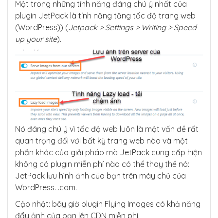
Một trong những tính năng đáng chú ý nhất của
plugin JetPack là tính năng tăng tốc độ trang web
(WordPress)) (
Jetpack > Settings > Writing > Speed
up your site
).
Nó đáng chú ý vì tốc độ web luôn là một vấn đề rất
quan trọng đối với bất kỳ trang web nào và một
phần khác của giải pháp mà JetPack cung cấp hiện
không có plugin miễn phí nào có thể thay thế nó:
JetPack lưu hình ảnh của bạn trên máy chủ của
WordPress. .com.
Cập nhật: bây giờ plugin Flying Images có khả năng
đẩy ảnh của bạn lên CDN miễn phí.