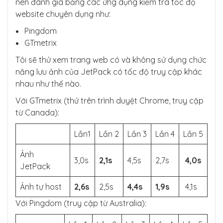
nên đánh giá bằng các ứng dụng kiểm tra tốc độ
website chuyên dụng như:
Pingdom
GTmetrix
Tôi sẽ thử xem trang web có và không sử dụng chức
năng lưu ảnh của JetPack có tốc độ truy cập khác
nhau như thế nào.
Với GTmetrix (thử trên trình duyệt Chrome, truy cập
từ Canada):
Lần1
Lần 2
Lần 3
Lần 4
Lần 5
Ảnh
3,0s
2,1s
4,5s
2,7s
4,0s
JetPack
Ảnh tự host
2,6s
2,5s
4,4s
1,9s
4,1s
Với Pingdom (truy cập từ Australia):